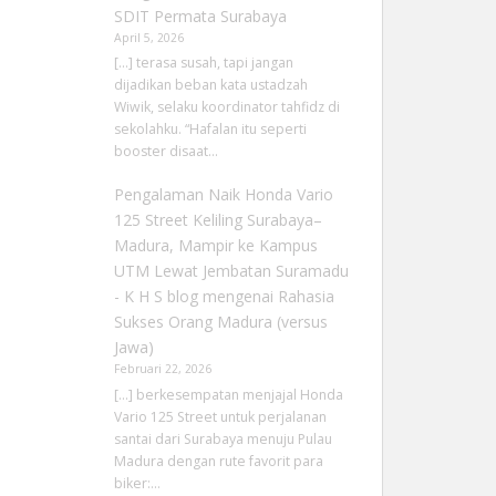
SDIT Permata Surabaya
April 5, 2026
[…] terasa susah, tapi jangan
dijadikan beban kata ustadzah
Wiwik, selaku koordinator tahfidz di
sekolahku. “Hafalan itu seperti
booster disaat…
Pengalaman Naik Honda Vario
125 Street Keliling Surabaya–
Madura, Mampir ke Kampus
UTM Lewat Jembatan Suramadu
- K H S blog
mengenai
Rahasia
Sukses Orang Madura (versus
Jawa)
Februari 22, 2026
[…] berkesempatan menjajal Honda
Vario 125 Street untuk perjalanan
santai dari Surabaya menuju Pulau
Madura dengan rute favorit para
biker:…