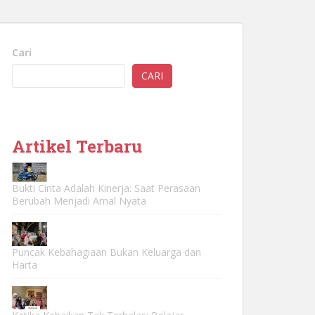
Cari
CARI
Artikel Terbaru
Bukti Cinta Adalah Kinerja: Saat Perasaan
Berubah Menjadi Amal Nyata
Puncak Kebahagiaan Bukan Keluarga dan
Harta