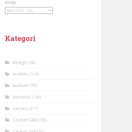
Arsip
Kategori
Altargiri
(36)
anakkita
(118)
asalnulis
(99)
biarsehat
(106)
caricara
(211)
Catatan Sakti
(35)
Catatan Syifa
(5)