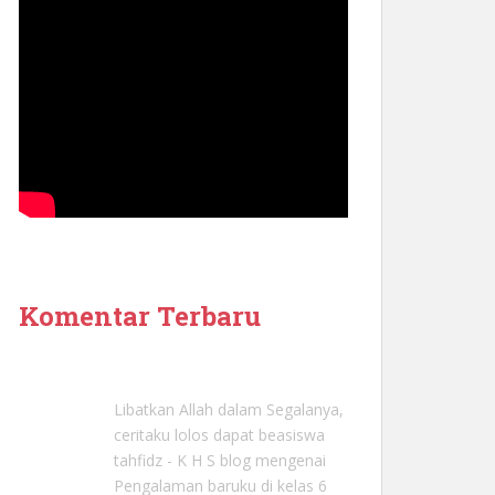
Komentar Terbaru
Libatkan Allah dalam Segalanya,
ceritaku lolos dapat beasiswa
tahfidz - K H S blog
mengenai
Pengalaman baruku di kelas 6