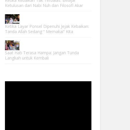
Ketika Kebaikan Tak Terbalas: Belajar
Ketulusan dari Nabi Nuh dan Filosofi Akar
Ketika Layar Ponsel Dipenuhi Jejak Kebaikan:
Tanda Allah Sedang “ Memakai” Kita
Saat Hati Terasa Hampa: Jangan Tunda
Langkah untuk Kembali