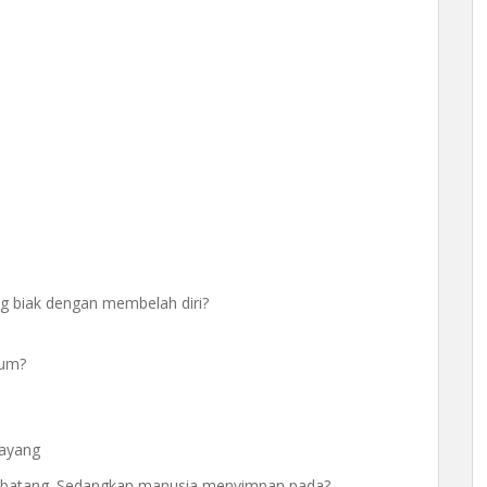
g biak dengan membelah diri?
ium?
sayang
 batang. Sedangkan manusia menyimpan pada?