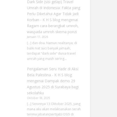
Dark Side (sisi gelap) Travel
Umrah di Indonesia: Fakta yang
Perlu Diketahui Agar Tidak Jadi
Korban - K H S blog
mengenai
Ragam cara berangkat umroh,
waspada umroh skema ponzi
Januari 17, 2026
[…] dan doa. Namun realitanya, di
balik niat suci banyak jamaah,
terdapat “dark side” dunia travel
umrah yang masih sering…
Pengalaman Seru Hadir di Aksi
Bela Palestina - K H S blog
mengenai
Dampak demo 29
Agustus 2025 di Surabaya bagi
sekolahku
Oktober 18, 2025
[…] Seninnya 13 Oktober 2025, yang
mana aku akan melaksanakan serah
terima jabatan(sertijab) OSIS di