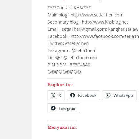
***\Contact KHS/***
Main blog : http://www.setia1heri.com
Secondary blog : http://www.khsblog.net
Email : setia1heri@gmail.com; kangheriseti
Facebook : http://www.facebook.com/setia1h
Twitter : @setia1heri
Instagram : @setia1heri
Line@ : @setia1heri.com
PIN BBM : 5E3C45A0
©©©©©©©©©
Bagikan ini:
X
Facebook
WhatsApp
Telegram
Menyukai ini: