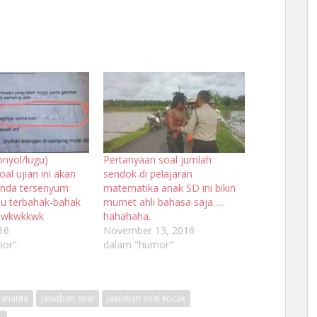
onyol/lugu)
Pertanyaan soal jumlah
al ujian ini akan
sendok di pelajaran
nda tersenyum
matematika anak SD ini bikin
au terbahak-bahak
mumet ahli bahasa saja…..
.wkwkkwk
hahahaha.
016
November 13, 2016
mor"
dalam "humor"
ananta
jawaban soal
jawaban soal kocak