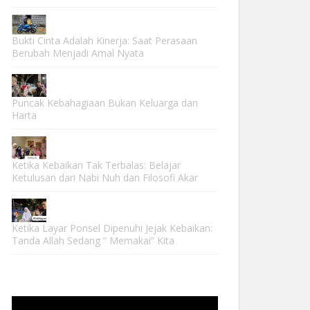
Bukti Cinta Adalah Kinerja: Saat Perasaan
Berubah Menjadi Amal Nyata
Puncak Kebahagiaan Bukan Keluarga dan
Harta
Ketika Kebaikan Tak Terbalas: Belajar
Ketulusan dari Nabi Nuh dan Filosofi Akar
Ketika Layar Ponsel Dipenuhi Jejak Kebaikan:
Tanda Allah Sedang “ Memakai” Kita