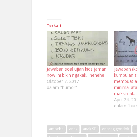
Terkait
Jawaban soal ujian kids jaman
Jawaban (k
now ini bikin ngakak…hehehe
kumpulan so
Oktober 7, 2017
membuat a
dalam "humor"
minimal at
maksimal…
April 24, 2
dalam "hu
amoeba
anak
anak SD
enceng gondok
H