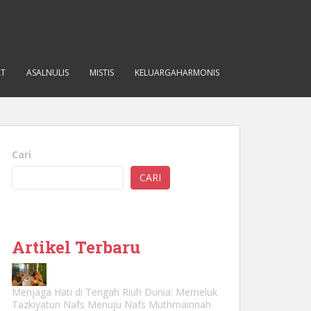
AT
ASALNULIS
MISTIS
KELUARGAHARMONIS
Cari
CARI
Artikel Terbaru
Menjaga Hati di Tengah Riuh Dunia: Memeluk
Tazkiyatun Nafs Menuju Nafs Muthmainnah