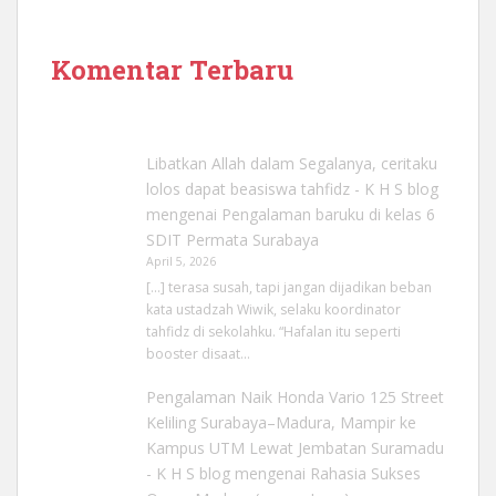
Komentar Terbaru
Libatkan Allah dalam Segalanya, ceritaku
lolos dapat beasiswa tahfidz - K H S blog
mengenai
Pengalaman baruku di kelas 6
SDIT Permata Surabaya
April 5, 2026
[…] terasa susah, tapi jangan dijadikan beban
kata ustadzah Wiwik, selaku koordinator
tahfidz di sekolahku. “Hafalan itu seperti
booster disaat…
Pengalaman Naik Honda Vario 125 Street
Keliling Surabaya–Madura, Mampir ke
Kampus UTM Lewat Jembatan Suramadu
- K H S blog
mengenai
Rahasia Sukses