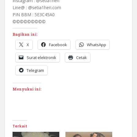
Instagram : @setia1heri
Line@ : @setia1heri.com
PIN BBM : 5E3C45A0
©©©©©©©©©
Bagikan ini:
X
Facebook
WhatsApp
Surat elektronik
Cetak
Telegram
Menyukai ini:
Terkait