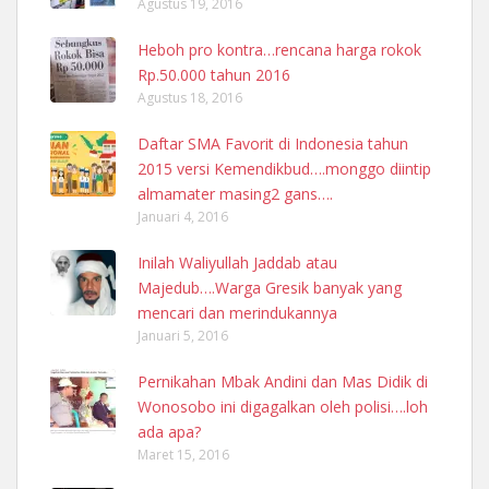
Agustus 19, 2016
Heboh pro kontra…rencana harga rokok
Rp.50.000 tahun 2016
Agustus 18, 2016
Daftar SMA Favorit di Indonesia tahun
2015 versi Kemendikbud….monggo diintip
almamater masing2 gans….
Januari 4, 2016
Inilah Waliyullah Jaddab atau
Majedub….Warga Gresik banyak yang
mencari dan merindukannya
Januari 5, 2016
Pernikahan Mbak Andini dan Mas Didik di
Wonosobo ini digagalkan oleh polisi….loh
ada apa?
Maret 15, 2016