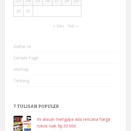
23
24
25
26
27
28
29
30
31
« Des
Feb »
Daftar Isi
Sample Page
sitemap
Tentang
7 TULISAN POPULER
Ini alasan mengapa ada rencana harga
rokok naik Rp.50.000