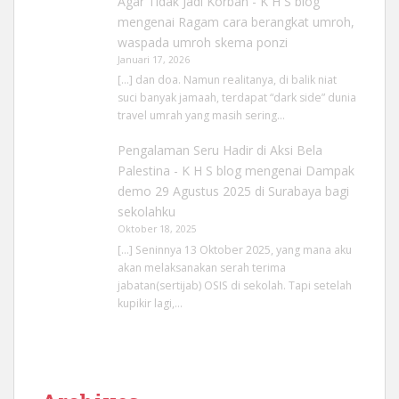
Agar Tidak Jadi Korban - K H S blog
mengenai
Ragam cara berangkat umroh,
waspada umroh skema ponzi
Januari 17, 2026
[…] dan doa. Namun realitanya, di balik niat
suci banyak jamaah, terdapat “dark side” dunia
travel umrah yang masih sering…
Pengalaman Seru Hadir di Aksi Bela
Palestina - K H S blog
mengenai
Dampak
demo 29 Agustus 2025 di Surabaya bagi
sekolahku
Oktober 18, 2025
[…] Seninnya 13 Oktober 2025, yang mana aku
akan melaksanakan serah terima
jabatan(sertijab) OSIS di sekolah. Tapi setelah
kupikir lagi,…