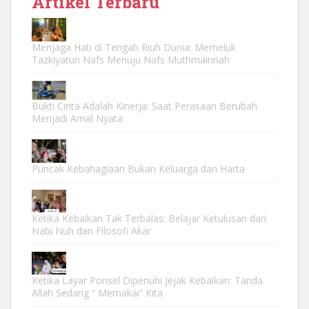
Artikel Terbaru
Menjaga Hati di Tengah Riuh Dunia: Memeluk
Tazkiyatun Nafs Menuju Nafs Muthmainnah
Bukti Cinta Adalah Kinerja: Saat Perasaan Berubah
Menjadi Amal Nyata
Puncak Kebahagiaan Bukan Keluarga dan Harta
Ketika Kebaikan Tak Terbalas: Belajar Ketulusan dari
Nabi Nuh dan Filosofi Akar
Ketika Layar Ponsel Dipenuhi Jejak Kebaikan: Tanda
Allah Sedang “ Memakai” Kita