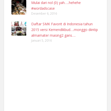
Mulai dari nol (0) yah…..hehehe
#wordadscase
Desember 6, 2016
Daftar SMK Favorit di Indonesia tahun
2015 versi Kemendikbud….monggo diintip
almamater masing2 gans….
Januari 5, 2016