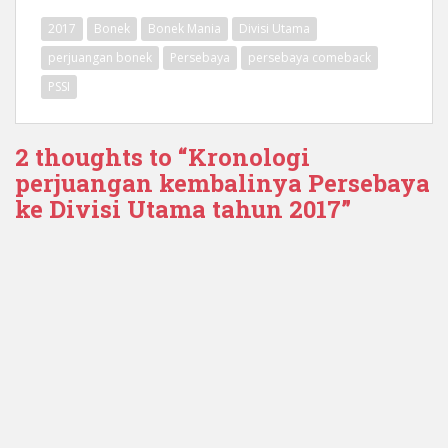
2017
Bonek
Bonek Mania
Divisi Utama
perjuangan bonek
Persebaya
persebaya comeback
PSSI
2 thoughts to “Kronologi
perjuangan kembalinya Persebaya
ke Divisi Utama tahun 2017”