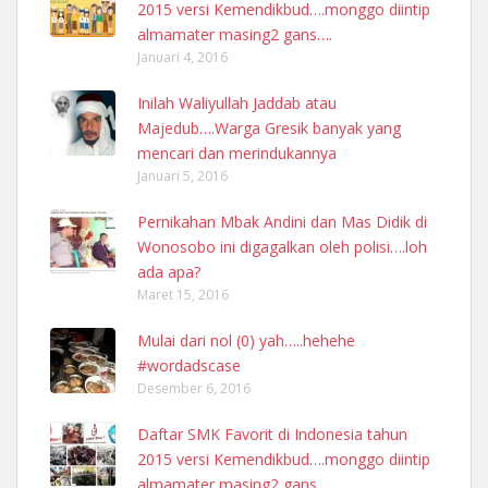
2015 versi Kemendikbud….monggo diintip
almamater masing2 gans….
Januari 4, 2016
Inilah Waliyullah Jaddab atau
Majedub….Warga Gresik banyak yang
mencari dan merindukannya
Januari 5, 2016
Pernikahan Mbak Andini dan Mas Didik di
Wonosobo ini digagalkan oleh polisi….loh
ada apa?
Maret 15, 2016
Mulai dari nol (0) yah…..hehehe
#wordadscase
Desember 6, 2016
Daftar SMK Favorit di Indonesia tahun
2015 versi Kemendikbud….monggo diintip
almamater masing2 gans….