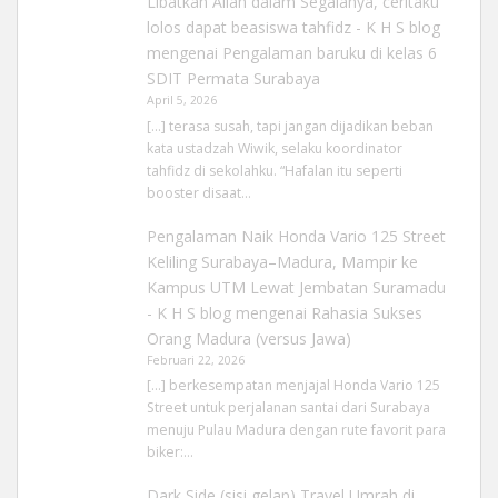
Libatkan Allah dalam Segalanya, ceritaku
lolos dapat beasiswa tahfidz - K H S blog
mengenai
Pengalaman baruku di kelas 6
SDIT Permata Surabaya
April 5, 2026
[…] terasa susah, tapi jangan dijadikan beban
kata ustadzah Wiwik, selaku koordinator
tahfidz di sekolahku. “Hafalan itu seperti
booster disaat…
Pengalaman Naik Honda Vario 125 Street
Keliling Surabaya–Madura, Mampir ke
Kampus UTM Lewat Jembatan Suramadu
- K H S blog
mengenai
Rahasia Sukses
Orang Madura (versus Jawa)
Februari 22, 2026
[…] berkesempatan menjajal Honda Vario 125
Street untuk perjalanan santai dari Surabaya
menuju Pulau Madura dengan rute favorit para
biker:…
Dark Side (sisi gelap) Travel Umrah di