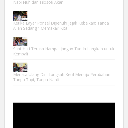
Nabi Nuh dan Filosofi Akar
Ketika Layar Ponsel Dipenuhi Jejak Kebaikan: Tanda
Allah Sedang “ Memakai” Kita
Saat Hati Terasa Hampa: Jangan Tunda Langkah untuk
Kembali
Menata Ulang Diri: Langkah Kecil Menuju Perubahan
Tanpa Tapi, Tanpa Nanti