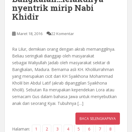
nyentrik mirip Nabi
Khidir
Maret 18, 2016
22 Komentar
Ra Lilur, demikian orang dengan akrab memanggilnya.
Beliau seringkali dianggap oleh masyarakat
sebagai Waliyullah Jadab oleh masyarakat sekitar di
Bangkalan, Madura. Bernama asli KH. Kholilurrahman
yang merupakan cicit dari KH Syaikhona Mohammad
Kholil bin Abdul Latif (akrab dipanggilan Syaikhona
Kholil). Sebutan Ra merupakan kependekan Lora atau
semacam Gus dalam bahasa Jawa untuk menyebutkan
anak dari seorang Kyai. Tubuhnya […]
BACA SELENGKAPNYA
Halaman:
1
2
3
4
5
6
7
8