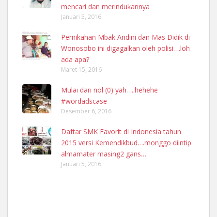
mencari dan merindukannya
Januari 5, 2016
Pernikahan Mbak Andini dan Mas Didik di
Wonosobo ini digagalkan oleh polisi….loh
ada apa?
Maret 15, 2016
Mulai dari nol (0) yah…..hehehe
#wordadscase
Desember 6, 2016
Daftar SMK Favorit di Indonesia tahun
2015 versi Kemendikbud….monggo diintip
almamater masing2 gans….
Januari 5, 2016