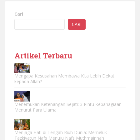
Cari
CARI
Artikel Terbaru
Mengapa Kesusahan Membawa Kita Lebih Dekat
kepada Allah?
Menemukan Ketenangan Sejati: 3 Pintu Kebahagiaan
Menurut Para Ulama
Menjaga Hati di Tengah Riuh Dunia: Memeluk
Tazkiyatun Nafs Menuju Nafs Muthmainnah