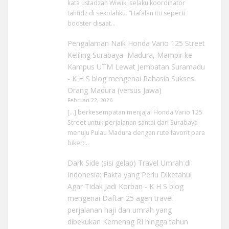
kata ustadzah Wiwik, selaku koordinator
tahfidz di sekolahku. “Hafalan itu seperti
booster disaat…
Pengalaman Naik Honda Vario 125 Street
Keliling Surabaya–Madura, Mampir ke
Kampus UTM Lewat Jembatan Suramadu
- K H S blog
mengenai
Rahasia Sukses
Orang Madura (versus Jawa)
Februari 22, 2026
[…] berkesempatan menjajal Honda Vario 125
Street untuk perjalanan santai dari Surabaya
menuju Pulau Madura dengan rute favorit para
biker:…
Dark Side (sisi gelap) Travel Umrah di
Indonesia: Fakta yang Perlu Diketahui
Agar Tidak Jadi Korban - K H S blog
mengenai
Daftar 25 agen travel
perjalanan haji dan umrah yang
dibekukan Kemenag RI hingga tahun