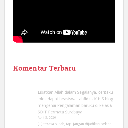
Komentar Terbaru
Libatkan Allah dalam Segalanya, ceritaku
lolos dapat beasiswa tahfidz - K H S blog
mengenai
Pengalaman baruku di kelas 6
SDIT Permata Surabaya
April 5, 2026
[…] terasa susah, tapi jangan dijadikan beban