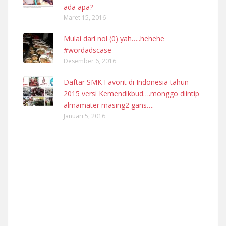
ada apa?
Maret 15, 2016
Mulai dari nol (0) yah…..hehehe
#wordadscase
Desember 6, 2016
Daftar SMK Favorit di Indonesia tahun
2015 versi Kemendikbud….monggo diintip
almamater masing2 gans….
Januari 5, 2016