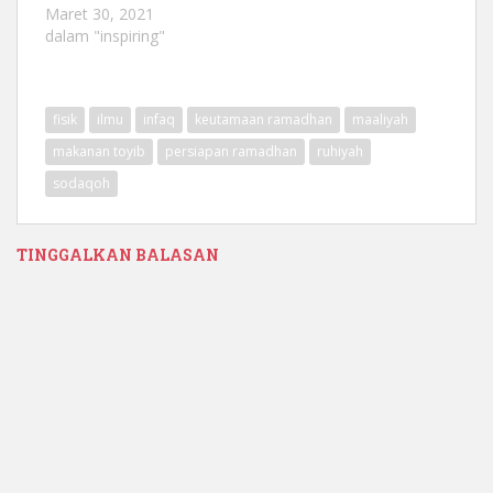
Maret 30, 2021
dalam "inspiring"
fisik
ilmu
infaq
keutamaan ramadhan
maaliyah
makanan toyib
persiapan ramadhan
ruhiyah
sodaqoh
TINGGALKAN BALASAN