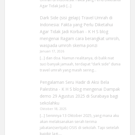
Agar Tidak Jadi […]
Dark Side (sisi gelap) Travel Umrah di
Indonesia: Fakta yang Perlu Diketahui
Agar Tidak Jadi Korban - K H S blog
mengenai
Ragam cara berangkat umroh,
waspada umroh skema ponzi
Januari 17, 2026
[…] dan doa. Namun realitanya, di balik niat
suci banyak jamaah, terdapat “dark side” dunia
travel umrah yang masih sering…
Pengalaman Seru Hadir di Aksi Bela
Palestina - K H S blog
mengenai
Dampak
demo 29 Agustus 2025 di Surabaya bagi
sekolahku
Oktober 18, 2025
[…] Seninnya 13 Oktober 2025, yang mana aku
akan melaksanakan serah terima
jabatan(sertijab) OSIS di sekolah. Tapi setelah
kupikir lagi,…