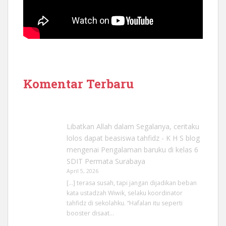
Komentar Terbaru
Libatkan Allah dalam Segalanya, ceritaku
lolos dapat beasiswa tahfidz - K H S blog
mengenai
Pengalaman baruku di kelas 6
SDIT Permata Surabaya
April 5, 2026
[…] terasa susah, tapi jangan dijadikan beban
kata ustadzah Wiwik, selaku koordinator
tahfidz di sekolahku. “Hafalan itu seperti
booster disaat…