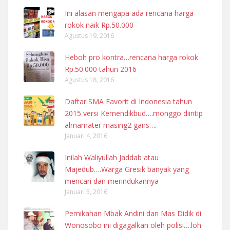
Ini alasan mengapa ada rencana harga
rokok naik Rp.50.000
Agustus 19, 2016
Heboh pro kontra…rencana harga rokok
Rp.50.000 tahun 2016
Agustus 18, 2016
Daftar SMA Favorit di Indonesia tahun
2015 versi Kemendikbud….monggo diintip
almamater masing2 gans….
Januari 4, 2016
Inilah Waliyullah Jaddab atau
Majedub….Warga Gresik banyak yang
mencari dan merindukannya
Januari 5, 2016
Pernikahan Mbak Andini dan Mas Didik di
Wonosobo ini digagalkan oleh polisi….loh