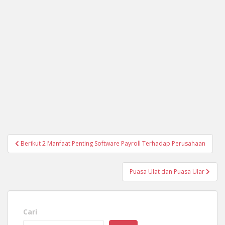
Navigasi
Berikut 2 Manfaat Penting Software Payroll Terhadap Perusahaan
pos
Puasa Ulat dan Puasa Ular
Cari