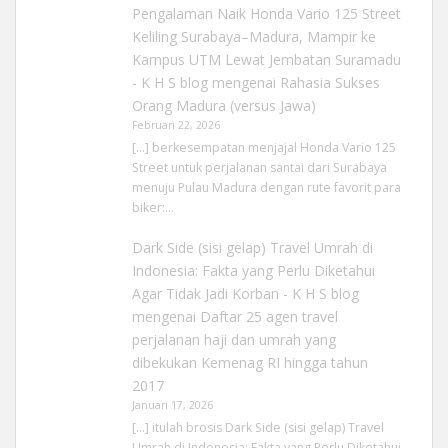
Pengalaman Naik Honda Vario 125 Street
Keliling Surabaya–Madura, Mampir ke
Kampus UTM Lewat Jembatan Suramadu
- K H S blog
mengenai
Rahasia Sukses
Orang Madura (versus Jawa)
Februari 22, 2026
[…] berkesempatan menjajal Honda Vario 125
Street untuk perjalanan santai dari Surabaya
menuju Pulau Madura dengan rute favorit para
biker:…
Dark Side (sisi gelap) Travel Umrah di
Indonesia: Fakta yang Perlu Diketahui
Agar Tidak Jadi Korban - K H S blog
mengenai
Daftar 25 agen travel
perjalanan haji dan umrah yang
dibekukan Kemenag RI hingga tahun
2017
Januari 17, 2026
[…] itulah brosis Dark Side (sisi gelap) Travel
Umrah di Indonesia: Fakta yang Perlu Diketahui