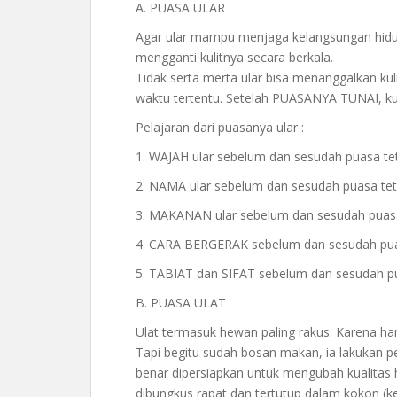
A. PUASA ULAR
Agar ular mampu menjaga kelangsungan hidup
mengganti kulitnya secara berkala.
Tidak serta merta ular bisa menanggalkan k
waktu tertentu. Setelah PUASANYA TUNAI, kulit
Pelajaran dari puasanya ular :
1. WAJAH ular sebelum dan sesudah puasa t
2. NAMA ular sebelum dan sesudah puasa te
3. MAKANAN ular sebelum dan sesudah puas
4. CARA BERGERAK sebelum dan sesudah pu
5. TABIAT dan SIFAT sebelum dan sesudah p
B. PUASA ULAT
Ulat termasuk hewan paling rakus. Karena h
Tapi begitu sudah bosan makan, ia lakukan 
benar dipersiapkan untuk mengubah kualitas h
dibungkus rapat dan tertutup dalam kokon (