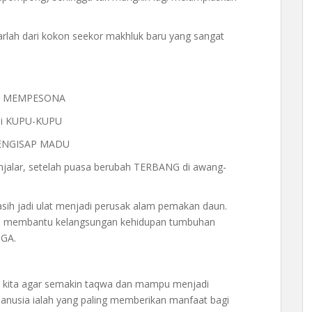
rlah dari kokon seekor makhluk baru yang sangat
DAH MEMPESONA
adi KUPU-KUPU
MENGISAP MADU
njalar, setelah puasa berubah TERBANG di awang-
asih jadi ulat menjadi perusak alam pemakan daun.
n membantu kelangsungan kehidupan tumbuhan
GA.
 kita agar semakin taqwa dan mampu menjadi
manusia ialah yang paling memberikan manfaat bagi