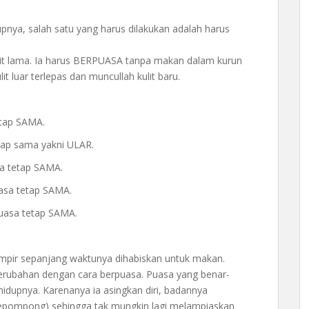
nya, salah satu yang harus dilakukan adalah harus
ulit lama. Ia harus BERPUASA tanpa makan dalam kurun
 luar terlepas dan muncullah kulit baru.
etap SAMA.
tap sama yakni ULAR.
a tetap SAMA.
asa tetap SAMA.
uasa tetap SAMA.
ampir sepanjang waktunya dihabiskan untuk makan.
perubahan dengan cara berpuasa. Puasa yang benar-
idupnya. Karenanya ia asingkan diri, badannya
kepompong) sehingga tak mungkin lagi melampiaskan