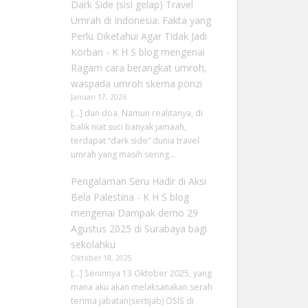
Dark Side (sisi gelap) Travel
Umrah di Indonesia: Fakta yang
Perlu Diketahui Agar Tidak Jadi
Korban - K H S blog
mengenai
Ragam cara berangkat umroh,
waspada umroh skema ponzi
Januari 17, 2026
[…] dan doa. Namun realitanya, di
balik niat suci banyak jamaah,
terdapat “dark side” dunia travel
umrah yang masih sering…
Pengalaman Seru Hadir di Aksi
Bela Palestina - K H S blog
mengenai
Dampak demo 29
Agustus 2025 di Surabaya bagi
sekolahku
Oktober 18, 2025
[…] Seninnya 13 Oktober 2025, yang
mana aku akan melaksanakan serah
terima jabatan(sertijab) OSIS di