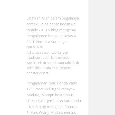
Libatkan Allah dalam Segalanya,
ceritaku lolos dapat beasiswa
tahfidz - K H S blog
mengenai
Pengalaman baruku di kelas 6
SDIT Permata Surabaya
April 5, 2026
[…] terasa susah, tapi jangan
dijadikan beban kata ustadzah
Wiwik, selaku koordinator tahfidz di
sekolahku. “Hafalan itu seperti
booster disaat…
Pengalaman Naik Honda Vario
125 Street Keliling Surabaya–
Madura, Mampir ke Kampus
UTM Lewat Jembatan Suramadu
- K H S blog
mengenai
Rahasia
Sukses Orang Madura (versus