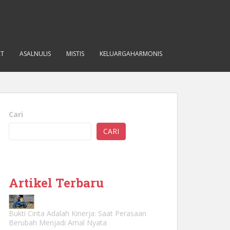
AT
ASALNULIS
MISTIS
KELUARGAHARMONIS
Cari
CARI
Artikel Terbaru
Bukti Cinta Adalah Kinerja: Saat Perasaan
Berubah Menjadi Amal Nyata