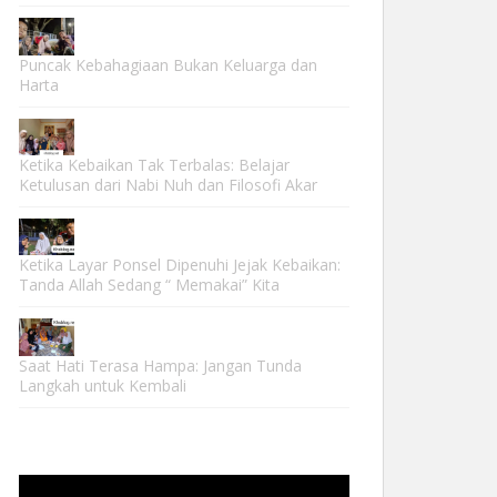
Puncak Kebahagiaan Bukan Keluarga dan
Harta
Ketika Kebaikan Tak Terbalas: Belajar
Ketulusan dari Nabi Nuh dan Filosofi Akar
Ketika Layar Ponsel Dipenuhi Jejak Kebaikan:
Tanda Allah Sedang “ Memakai” Kita
Saat Hati Terasa Hampa: Jangan Tunda
Langkah untuk Kembali