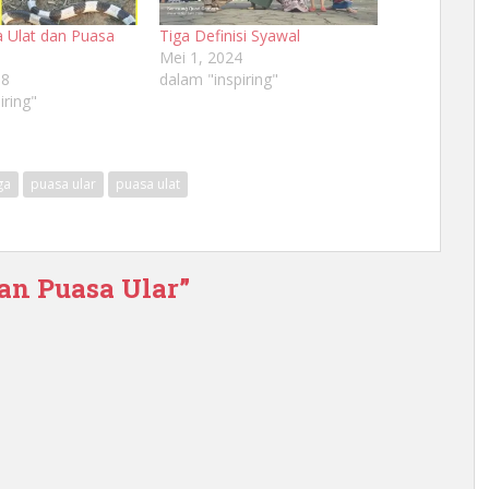
 Ulat dan Puasa
Tiga Definisi Syawal
Mei 1, 2024
18
dalam "inspiring"
iring"
ga
puasa ular
puasa ulat
dan Puasa Ular”