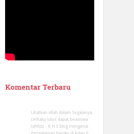
Komentar Terbaru
Libatkan Allah dalam Segalanya,
ceritaku lolos dapat beasiswa
tahfidz - K H S blog
mengenai
Pengalaman baruku di kelas 6