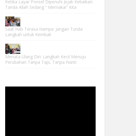
Ketika Layar Ponsel Dipenuhi Jejak Kebaikan:
Tanda Allah Sedang “ Memakai” Kita
Saat Hati Terasa Hampa: Jangan Tunda
Langkah untuk Kembali
Menata Ulang Diri: Langkah Kecil Menuju
Perubahan Tanpa Tapi, Tanpa Nanti