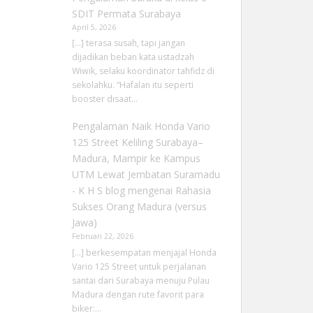
SDIT Permata Surabaya
April 5, 2026
[…] terasa susah, tapi jangan
dijadikan beban kata ustadzah
Wiwik, selaku koordinator tahfidz di
sekolahku. “Hafalan itu seperti
booster disaat…
Pengalaman Naik Honda Vario
125 Street Keliling Surabaya–
Madura, Mampir ke Kampus
UTM Lewat Jembatan Suramadu
- K H S blog
mengenai
Rahasia
Sukses Orang Madura (versus
Jawa)
Februari 22, 2026
[…] berkesempatan menjajal Honda
Vario 125 Street untuk perjalanan
santai dari Surabaya menuju Pulau
Madura dengan rute favorit para
biker:…