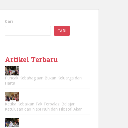
Cari
CARI
Artikel Terbaru
Puncak Kebahagiaan Bukan Keluarga dan
Harta
Ketika Kebaikan Tak Terbalas: Belajar
Ketulusan dari Nabi Nuh dan Filosofi Akar