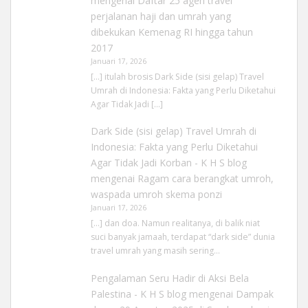
mengenai
Daftar 25 agen travel
perjalanan haji dan umrah yang
dibekukan Kemenag RI hingga tahun
2017
Januari 17, 2026
[…] itulah brosis Dark Side (sisi gelap) Travel
Umrah di Indonesia: Fakta yang Perlu Diketahui
Agar Tidak Jadi […]
Dark Side (sisi gelap) Travel Umrah di
Indonesia: Fakta yang Perlu Diketahui
Agar Tidak Jadi Korban - K H S blog
mengenai
Ragam cara berangkat umroh,
waspada umroh skema ponzi
Januari 17, 2026
[…] dan doa. Namun realitanya, di balik niat
suci banyak jamaah, terdapat “dark side” dunia
travel umrah yang masih sering…
Pengalaman Seru Hadir di Aksi Bela
Palestina - K H S blog
mengenai
Dampak