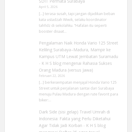
SDIT Permata Surabaya
April 5, 2026
[…] terasa susah, tapi jangan dijadikan beban
kata ustadzah Wiwik, selaku koordinator
tahfidz di sekolahku. “Hafalan itu seperti
booster disaat…
Pengalaman Naik Honda Vario 125 Street
Keliling Surabaya–Madura, Mampir ke
Kampus UTM Lewat Jembatan Suramadu
- K H S blog
mengenai
Rahasia Sukses
Orang Madura (versus Jawa)
Februari 22, 2026
[…] berkesempatan menjajal Honda Vario 125
Street untuk perjalanan santai dari Surabaya
menuju Pulau Madura dengan rute favorit para
biker:…
Dark Side (sisi gelap) Travel Umrah di
Indonesia: Fakta yang Perlu Diketahui
Agar Tidak Jadi Korban - K H S blog