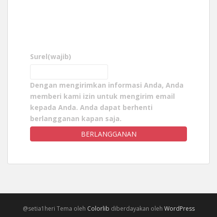
Surel
(wajib)
Dengan mengirimkan informasi Anda, Anda
memberi kami izin untuk mengirim email
kepada Anda. Anda dapat berhenti
berlangganan kapan saja.
BERLANGGANAN
@setia1heri Tema oleh
Colorlib
diberdayakan oleh
WordPress