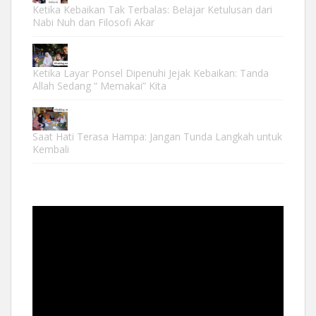
Ketika Kebaikan Tak Terbalas: Belajar Ketulusan dari
Nabi Nuh dan Filosofi Akar
Ketika Layar Ponsel Dipenuhi Jejak Kebaikan: Tanda
Allah Sedang “ Memakai” Kita
Saat Hati Terasa Hampa: Jangan Tunda Langkah untuk
Kembali