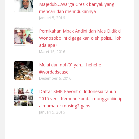
Majedub….Warga Gresik banyak yang
mencari dan merindukannya
Januari 5, 2016
Pernikahan Mbak Andini dan Mas Didik di
Wonosobo ini digagalkan oleh polisi….loh
ada apa?
Maret 15, 2016
Mulai dari nol (0) yah…..hehehe
#wordadscase
Desember 6, 2016
Daftar SMK Favorit di Indonesia tahun
2015 versi Kemendikbud….monggo diintip
almamater masing2 gans….
Januari 5, 2016