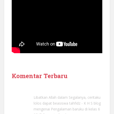
Komentar Terbaru
Libatkan Allah dalam Segalanya, ceritaku
lolos dapat beasiswa tahfidz - K H S blog
mengenai
Pengalaman baruku di kelas 6