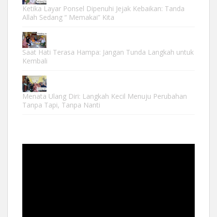
Ketika Layar Ponsel Dipenuhi Jejak Kebaikan: Tanda
Allah Sedang “ Memakai” Kita
Saat Hati Terasa Hampa: Jangan Tunda Langkah untuk
Kembali
Menata Ulang Diri: Langkah Kecil Menuju Perubahan
Tanpa Tapi, Tanpa Nanti