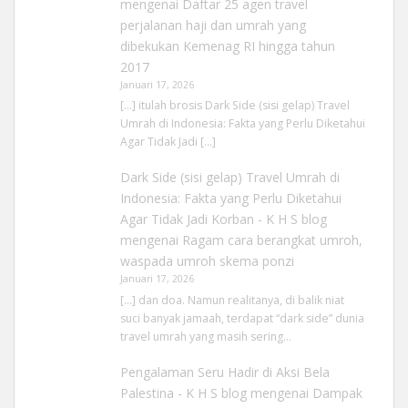
mengenai
Daftar 25 agen travel
perjalanan haji dan umrah yang
dibekukan Kemenag RI hingga tahun
2017
Januari 17, 2026
[…] itulah brosis Dark Side (sisi gelap) Travel
Umrah di Indonesia: Fakta yang Perlu Diketahui
Agar Tidak Jadi […]
Dark Side (sisi gelap) Travel Umrah di
Indonesia: Fakta yang Perlu Diketahui
Agar Tidak Jadi Korban - K H S blog
mengenai
Ragam cara berangkat umroh,
waspada umroh skema ponzi
Januari 17, 2026
[…] dan doa. Namun realitanya, di balik niat
suci banyak jamaah, terdapat “dark side” dunia
travel umrah yang masih sering…
Pengalaman Seru Hadir di Aksi Bela
Palestina - K H S blog
mengenai
Dampak