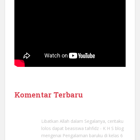
Komentar Terbaru
Libatkan Allah dalam Segalanya, ceritaku
lolos dapat beasiswa tahfidz - K H S blog
mengenai
Pengalaman baruku di kelas 6