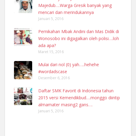
Majedub….Warga Gresik banyak yang
mencari dan merindukannya
Januari 5, 2016
Pernikahan Mbak Andini dan Mas Didik di
Wonosobo ini digagalkan oleh polisi….loh
ada apa?
Maret 15, 2016
Mulai dari nol (0) yah…..hehehe
#wordadscase
Desember 6, 2016
Daftar SMK Favorit di Indonesia tahun
2015 versi Kemendikbud….monggo diintip
almamater masing2 gans….
Januari 5, 2016