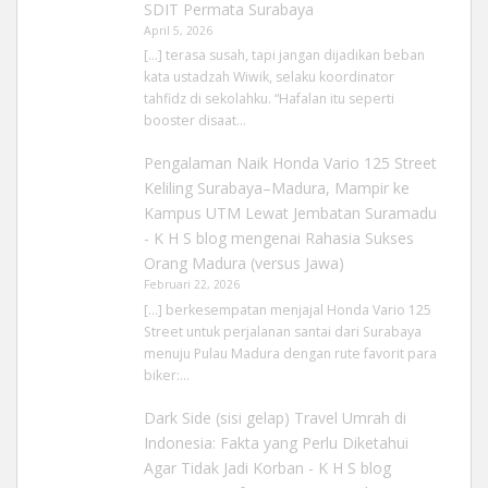
SDIT Permata Surabaya
April 5, 2026
[…] terasa susah, tapi jangan dijadikan beban
kata ustadzah Wiwik, selaku koordinator
tahfidz di sekolahku. “Hafalan itu seperti
booster disaat…
Pengalaman Naik Honda Vario 125 Street
Keliling Surabaya–Madura, Mampir ke
Kampus UTM Lewat Jembatan Suramadu
- K H S blog
mengenai
Rahasia Sukses
Orang Madura (versus Jawa)
Februari 22, 2026
[…] berkesempatan menjajal Honda Vario 125
Street untuk perjalanan santai dari Surabaya
menuju Pulau Madura dengan rute favorit para
biker:…
Dark Side (sisi gelap) Travel Umrah di
Indonesia: Fakta yang Perlu Diketahui
Agar Tidak Jadi Korban - K H S blog