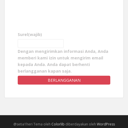
Surel
(wajib)
Dengan mengirimkan informasi Anda, Anda
memberi kami izin untuk mengirim email
kepada Anda. Anda dapat berhenti
berlangganan kapan saja.
BERLANGGANAN
@setia1heri Tema oleh
Colorlib
diberdayakan oleh
WordPress