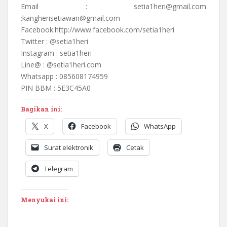
Email : setia1heri@gmail.com
;kangherisetiawan@gmail.com
Facebook:http://www.facebook.com/setia1heri
Twitter : @setia1heri
Instagram : setia1heri
Line@ : @setia1heri.com
Whatsapp : 085608174959
PIN BBM : 5E3C45A0
Bagikan ini:
X
Facebook
WhatsApp
Surat elektronik
Cetak
Telegram
Menyukai ini: