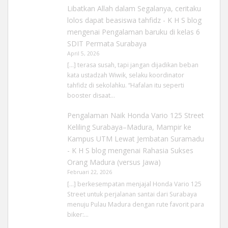
Libatkan Allah dalam Segalanya, ceritaku
lolos dapat beasiswa tahfidz - K H S blog
mengenai
Pengalaman baruku di kelas 6
SDIT Permata Surabaya
April 5, 2026
[…] terasa susah, tapi jangan dijadikan beban
kata ustadzah Wiwik, selaku koordinator
tahfidz di sekolahku. “Hafalan itu seperti
booster disaat…
Pengalaman Naik Honda Vario 125 Street
Keliling Surabaya–Madura, Mampir ke
Kampus UTM Lewat Jembatan Suramadu
- K H S blog
mengenai
Rahasia Sukses
Orang Madura (versus Jawa)
Februari 22, 2026
[…] berkesempatan menjajal Honda Vario 125
Street untuk perjalanan santai dari Surabaya
menuju Pulau Madura dengan rute favorit para
biker:…