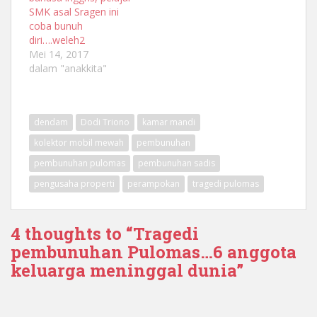
SMK asal Sragen ini
coba bunuh
diri….weleh2
Mei 14, 2017
dalam "anakkita"
dendam
Dodi Triono
kamar mandi
kolektor mobil mewah
pembunuhan
pembunuhan pulomas
pembunuhan sadis
pengusaha properti
perampokan
tragedi pulomas
4 thoughts to “Tragedi
pembunuhan Pulomas…6 anggota
keluarga meninggal dunia”