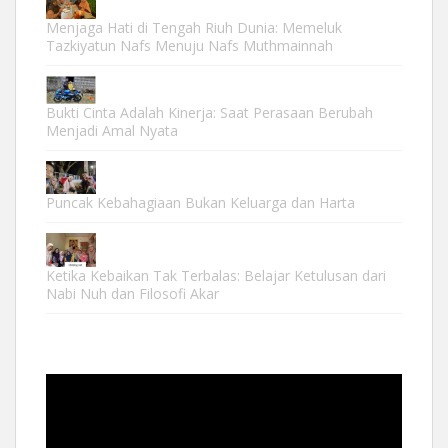
Menjaga Hati di Tengah Riuh Dunia: Memeluk
Tazkiyatun Nafs Menuju Nafs Muthmainnah
Bukti Cinta Adalah Kinerja: Saat Perasaan Berubah
Menjadi Amal Nyata
Puncak Kebahagiaan Bukan Keluarga dan Harta
Ketika Kebaikan Tak Terbalas: Belajar Ketulusan dari
Nabi Nuh dan Filosofi Akar