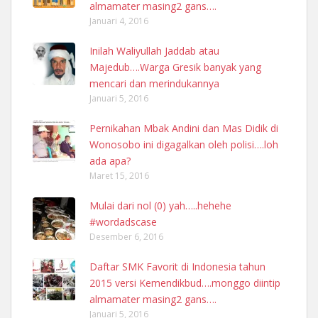
almamater masing2 gans….
Januari 4, 2016
Inilah Waliyullah Jaddab atau
Majedub….Warga Gresik banyak yang
mencari dan merindukannya
Januari 5, 2016
Pernikahan Mbak Andini dan Mas Didik di
Wonosobo ini digagalkan oleh polisi….loh
ada apa?
Maret 15, 2016
Mulai dari nol (0) yah…..hehehe
#wordadscase
Desember 6, 2016
Daftar SMK Favorit di Indonesia tahun
2015 versi Kemendikbud….monggo diintip
almamater masing2 gans….
Januari 5, 2016