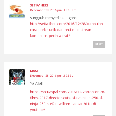
SETIA1HERI
Desember 28, 2016 pukul 9:08 am
sungguh menyedihkan gans…
http://setia1heri.com/2016/12/28/kumpulan-
cara-parkir-unik-dan-anti-mainstream-
komunitas-pecinta-trail/
REPLY
MASE
Desember 28, 2016 pukul 9:32 am
Ya Allah
https://satuaspal.com/2016/12/28/tonton-m-
films-2017-director-cuts-of-tvc-ninja-250-sl-
ninja-250-stefan-william-caesar-hitto-di-
youtube/