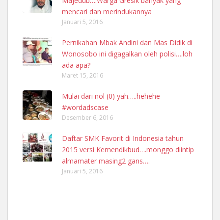
Majedub….Warga Gresik banyak yang
mencari dan merindukannya
Januari 5, 2016
Pernikahan Mbak Andini dan Mas Didik di
Wonosobo ini digagalkan oleh polisi….loh
ada apa?
Maret 15, 2016
Mulai dari nol (0) yah…..hehehe
#wordadscase
Desember 6, 2016
Daftar SMK Favorit di Indonesia tahun
2015 versi Kemendikbud….monggo diintip
almamater masing2 gans….
Januari 5, 2016