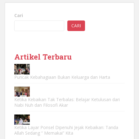
Cari
CARI
Artikel Terbaru
Puncak Kebahagiaan Bukan Keluarga dan Harta
Ketika Kebaikan Tak Terbalas: Belajar Ketulusan dari
Nabi Nuh dan Filosofi Akar
Ketika Layar Ponsel Dipenuhi Jejak Kebaikan: Tanda
Allah Sedang “ Memakai” Kita