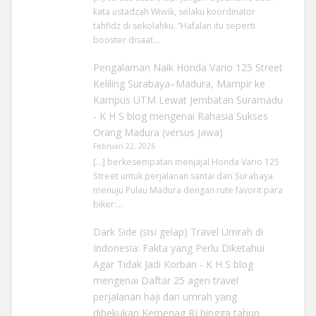
kata ustadzah Wiwik, selaku koordinator
tahfidz di sekolahku. “Hafalan itu seperti
booster disaat…
Pengalaman Naik Honda Vario 125 Street
Keliling Surabaya–Madura, Mampir ke
Kampus UTM Lewat Jembatan Suramadu
- K H S blog
mengenai
Rahasia Sukses
Orang Madura (versus Jawa)
Februari 22, 2026
[…] berkesempatan menjajal Honda Vario 125
Street untuk perjalanan santai dari Surabaya
menuju Pulau Madura dengan rute favorit para
biker:…
Dark Side (sisi gelap) Travel Umrah di
Indonesia: Fakta yang Perlu Diketahui
Agar Tidak Jadi Korban - K H S blog
mengenai
Daftar 25 agen travel
perjalanan haji dan umrah yang
dibekukan Kemenag RI hingga tahun