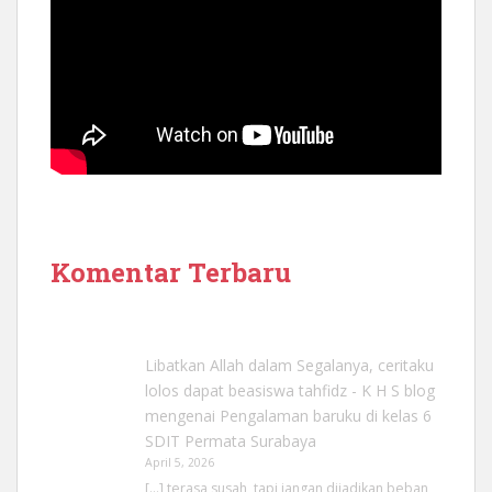
Komentar Terbaru
Libatkan Allah dalam Segalanya, ceritaku
lolos dapat beasiswa tahfidz - K H S blog
mengenai
Pengalaman baruku di kelas 6
SDIT Permata Surabaya
April 5, 2026
[…] terasa susah, tapi jangan dijadikan beban