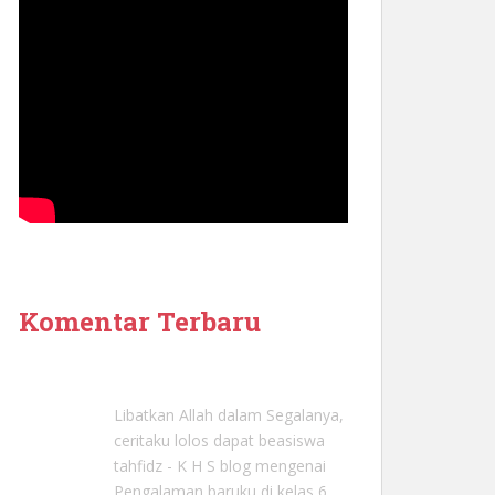
Komentar Terbaru
Libatkan Allah dalam Segalanya,
ceritaku lolos dapat beasiswa
tahfidz - K H S blog
mengenai
Pengalaman baruku di kelas 6