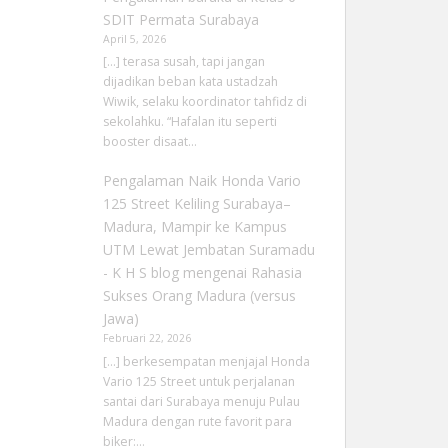
SDIT Permata Surabaya
April 5, 2026
[…] terasa susah, tapi jangan
dijadikan beban kata ustadzah
Wiwik, selaku koordinator tahfidz di
sekolahku. “Hafalan itu seperti
booster disaat…
Pengalaman Naik Honda Vario
125 Street Keliling Surabaya–
Madura, Mampir ke Kampus
UTM Lewat Jembatan Suramadu
- K H S blog
mengenai
Rahasia
Sukses Orang Madura (versus
Jawa)
Februari 22, 2026
[…] berkesempatan menjajal Honda
Vario 125 Street untuk perjalanan
santai dari Surabaya menuju Pulau
Madura dengan rute favorit para
biker:…