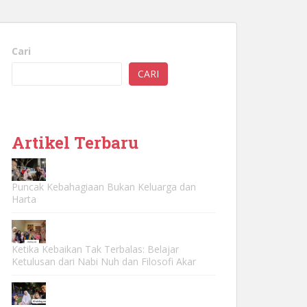
Cari
CARI
Artikel Terbaru
Puncak Kebahagiaan Bukan Keluarga dan
Harta
Ketika Kebaikan Tak Terbalas: Belajar
Ketulusan dari Nabi Nuh dan Filosofi Akar