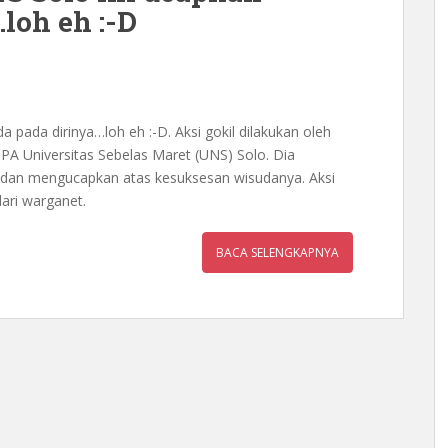
loh eh :-D
pada dirinya…loh eh :-D. Aksi gokil dilakukan oleh
PA Universitas Sebelas Maret (UNS) Solo. Dia
dan mengucapkan atas kesuksesan wisudanya. Aksi
dari warganet.
BACA SELENGKAPNYA