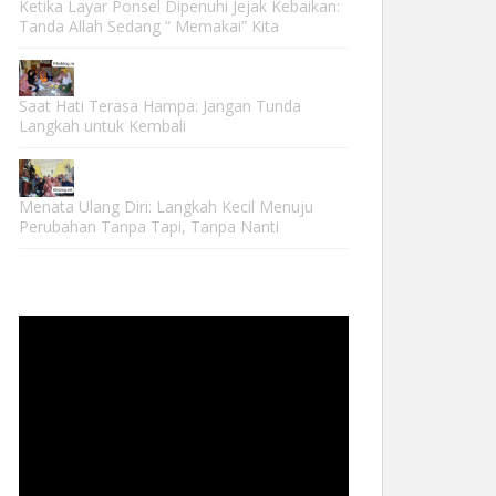
Ketika Layar Ponsel Dipenuhi Jejak Kebaikan:
Tanda Allah Sedang “ Memakai” Kita
Saat Hati Terasa Hampa: Jangan Tunda
Langkah untuk Kembali
Menata Ulang Diri: Langkah Kecil Menuju
Perubahan Tanpa Tapi, Tanpa Nanti