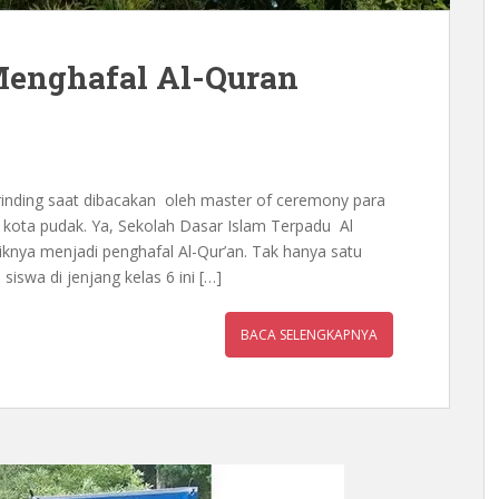
Menghafal Al-Quran
inding saat dibacakan oleh master of ceremony para
i kota pudak. Ya, Sekolah Dasar Islam Terpadu Al
diknya menjadi penghafal Al-Qur’an. Tak hanya satu
siswa di jenjang kelas 6 ini […]
BACA SELENGKAPNYA