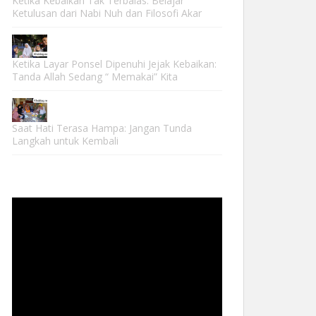
Ketika Kebaikan Tak Terbalas: Belajar
Ketulusan dari Nabi Nuh dan Filosofi Akar
Ketika Layar Ponsel Dipenuhi Jejak Kebaikan:
Tanda Allah Sedang “ Memakai” Kita
Saat Hati Terasa Hampa: Jangan Tunda
Langkah untuk Kembali