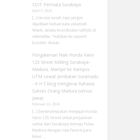
SDIT Permata Surabaya
April 5, 2026
[…] terasa susah, tapi jangan
dijadikan beban kata ustadzah
Wiwik, selaku koordinator tahfidz di
sekolahku. “Hafalan itu seperti
booster disaat…
Pengalaman Naik Honda Vario
125 Street Keliling Surabaya–
Madura, Mampir ke Kampus
UTM Lewat Jembatan Suramadu
- K H S blog
mengenai
Rahasia
Sukses Orang Madura (versus
Jawa)
Februari 22, 2026
[…] berkesempatan menjajal Honda
Vario 125 Street untuk perjalanan
santai dari Surabaya menuju Pulau
Madura dengan rute favorit para
biker:…