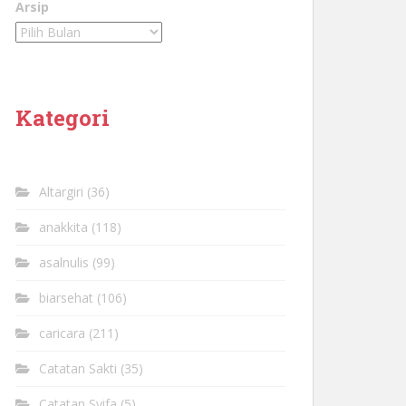
Arsip
Kategori
Altargiri
(36)
anakkita
(118)
asalnulis
(99)
biarsehat
(106)
caricara
(211)
Catatan Sakti
(35)
Catatan Syifa
(5)