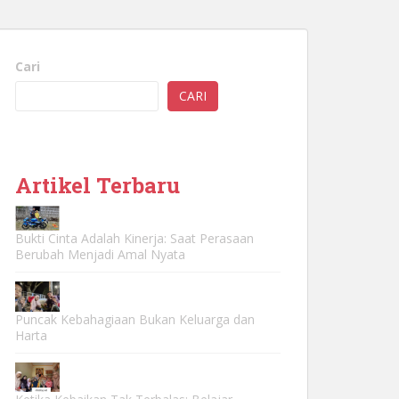
Cari
CARI
Artikel Terbaru
Bukti Cinta Adalah Kinerja: Saat Perasaan
Berubah Menjadi Amal Nyata
Puncak Kebahagiaan Bukan Keluarga dan
Harta