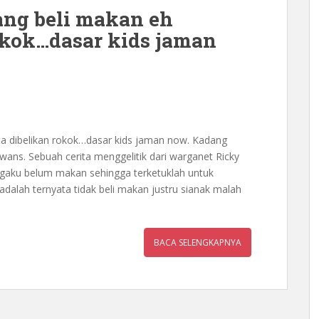
ang beli makan eh
okok…dasar kids jaman
ta dibelikan rokok…dasar kids jaman now. Kadang
wans. Sebuah cerita menggelitik dari warganet Ricky
gaku belum makan sehingga terketuklah untuk
dalah ternyata tidak beli makan justru sianak malah
BACA SELENGKAPNYA