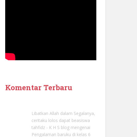
Komentar Terbaru
Libatkan Allah dalam Segalanya,
ceritaku lolos dapat beasiswa
tahfidz - K H S blog
mengenai
Pengalaman baruku di kelas 6