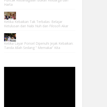
Puncak Kebahagiaan Bukan Keluarga dan
Harta
Ketika Kebaikan Tak Terbalas: Belajar
Ketulusan dari Nabi Nuh dan Filosofi Akar
Ketika Layar Ponsel Dipenuhi Jejak Kebaikan:
Tanda Allah Sedang “ Memakai” Kita