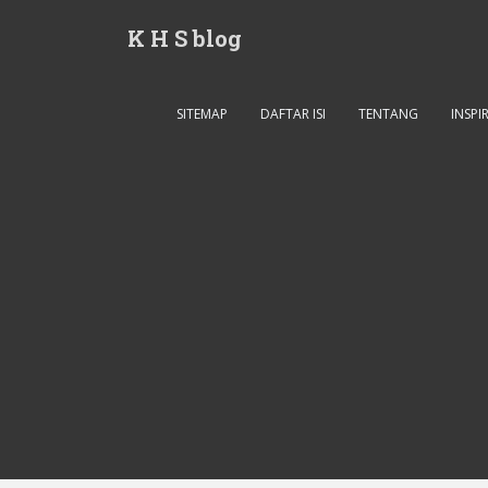
S
K H S blog
k
i
p
t
SITEMAP
DAFTAR ISI
TENTANG
INSPI
o
m
a
i
n
c
o
n
t
e
n
t