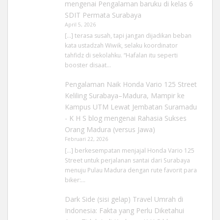
mengenai
Pengalaman baruku di kelas 6
SDIT Permata Surabaya
April 5, 2026
[…] terasa susah, tapi jangan dijadikan beban
kata ustadzah Wiwik, selaku koordinator
tahfidz di sekolahku. “Hafalan itu seperti
booster disaat…
Pengalaman Naik Honda Vario 125 Street
Keliling Surabaya–Madura, Mampir ke
Kampus UTM Lewat Jembatan Suramadu
- K H S blog
mengenai
Rahasia Sukses
Orang Madura (versus Jawa)
Februari 22, 2026
[…] berkesempatan menjajal Honda Vario 125
Street untuk perjalanan santai dari Surabaya
menuju Pulau Madura dengan rute favorit para
biker:…
Dark Side (sisi gelap) Travel Umrah di
Indonesia: Fakta yang Perlu Diketahui