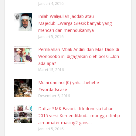
Januari 4, 2016
Inilah Waliyullah Jaddab atau
Majedub….Warga Gresik banyak yang
mencari dan merindukannya
Januari 5, 2016
Pernikahan Mbak Andini dan Mas Didik di
Wonosobo ini digagalkan oleh polisi….loh
ada apa?
Maret 15, 2016
Mulai dari nol (0) yah…..hehehe
#wordadscase
Desember 6, 2016
Daftar SMK Favorit di Indonesia tahun
2015 versi Kemendikbud….monggo diintip
almamater masing2 gans….
Januari 5, 2016