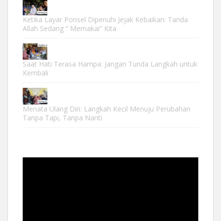
Ketika Layar Ponsel Dipenuhi Jejak Kebaikan: Tanda
Allah Sedang “ Memakai” Kita
Saat Hati Terasa Hampa: Jangan Tunda Langkah untuk
Kembali
Menata Ulang Diri: Langkah Kecil Menuju Perubahan
Tanpa Tapi, Tanpa Nanti