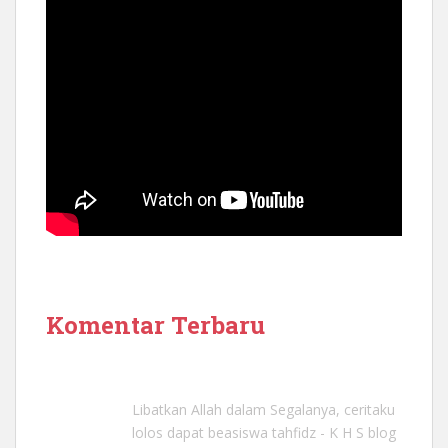
Komentar Terbaru
Libatkan Allah dalam Segalanya, ceritaku
lolos dapat beasiswa tahfidz - K H S blog