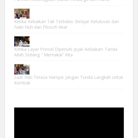
Ketika Kebaikan Tak Terbalas: Belajar Ketulusan dari
Nabi Nuh dan Filosofi Akar
Ketika Layar Ponsel Dipenuhi Jejak Kebaikan: Tanda
Allah Sedang “ Memakai” Kita
Saat Hati Terasa Hampa: Jangan Tunda Langkah untuk
Kembali