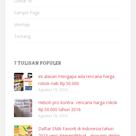
Daftar Isi
Sample Page
sitemap
Tentang
7 TULISAN POPULER
Ini alasan mengapa ada rencana harga
rokok naik Rp.50.000
Agustus 19, 2016
Heboh pro kontra…rencana harga rokok
Rp.50.000 tahun 2016
Agustus 18, 2016
Daftar SMA Favorit di Indonesia tahun
2015 versi Kemendikbud….monggo diintip