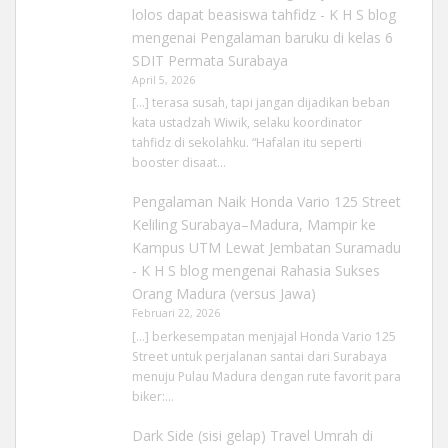
lolos dapat beasiswa tahfidz - K H S blog
mengenai
Pengalaman baruku di kelas 6
SDIT Permata Surabaya
April 5, 2026
[…] terasa susah, tapi jangan dijadikan beban
kata ustadzah Wiwik, selaku koordinator
tahfidz di sekolahku. “Hafalan itu seperti
booster disaat…
Pengalaman Naik Honda Vario 125 Street
Keliling Surabaya–Madura, Mampir ke
Kampus UTM Lewat Jembatan Suramadu
- K H S blog
mengenai
Rahasia Sukses
Orang Madura (versus Jawa)
Februari 22, 2026
[…] berkesempatan menjajal Honda Vario 125
Street untuk perjalanan santai dari Surabaya
menuju Pulau Madura dengan rute favorit para
biker:…
Dark Side (sisi gelap) Travel Umrah di