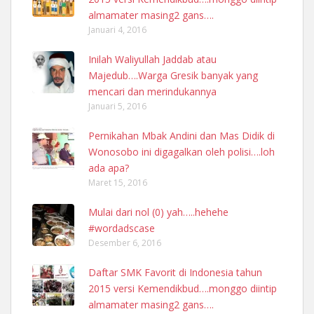
almamater masing2 gans….
Januari 4, 2016
Inilah Waliyullah Jaddab atau
Majedub….Warga Gresik banyak yang
mencari dan merindukannya
Januari 5, 2016
Pernikahan Mbak Andini dan Mas Didik di
Wonosobo ini digagalkan oleh polisi….loh
ada apa?
Maret 15, 2016
Mulai dari nol (0) yah…..hehehe
#wordadscase
Desember 6, 2016
Daftar SMK Favorit di Indonesia tahun
2015 versi Kemendikbud….monggo diintip
almamater masing2 gans….