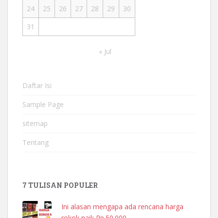
24
25
26
27
28
29
30
31
« Jul
Daftar Isi
Sample Page
sitemap
Tentang
7 TULISAN POPULER
Ini alasan mengapa ada rencana harga
rokok naik Rp.50.000