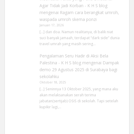
Agar Tidak Jadi Korban - K H S blog
mengenai
Ragam cara berangkat umroh,
waspada umroh skema ponzi
Januari 17, 2026
[…] dan doa. Namun realitanya, di balik niat
suci banyak jamaah, terdapat “dark side” dunia
travel umrah yang masih sering…
Pengalaman Seru Hadir di Aksi Bela
Palestina - K H S blog
mengenai
Dampak
demo 29 Agustus 2025 di Surabaya bagi
sekolahku
Oktober 18, 2025
[…] Seninnya 13 Oktober 2025, yang mana aku
akan melaksanakan serah terima
jabatan(sertijab) OSIS di sekolah. Tapi setelah
kupikir lagi,…