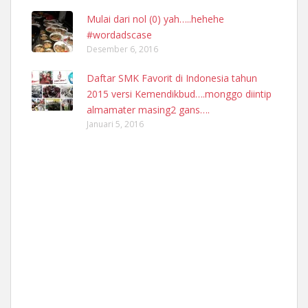
Mulai dari nol (0) yah…..hehehe
#wordadscase
Desember 6, 2016
Daftar SMK Favorit di Indonesia tahun
2015 versi Kemendikbud….monggo diintip
almamater masing2 gans….
Januari 5, 2016