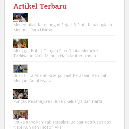
Artikel Terbaru
Menemukan Ketenangan Sejati: 3 Pintu Kebahagiaan
Menurut Para Ulama
Menjaga Hati di Tengah Riuh Dunia: Memeluk
Tazkiyatun Nafs Menuju Nafs Muthmainnah
Bukti Cinta Adalah Kinerja: Saat Perasaan Berubah
Menjadi Amal Nyata
Puncak Kebahagiaan Bukan Keluarga dan Harta
Ketika Kebaikan Tak Terbalas: Belajar Ketulusan dari
Nabi Nuh dan Filosofi Akar