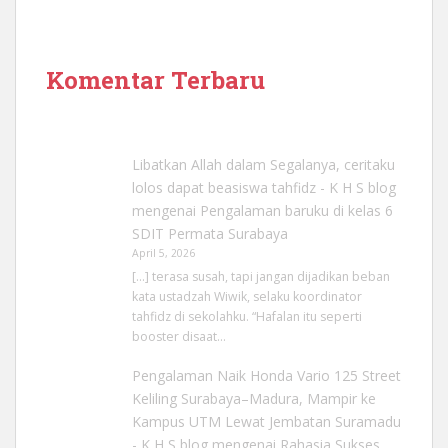
Komentar Terbaru
Libatkan Allah dalam Segalanya, ceritaku
lolos dapat beasiswa tahfidz - K H S blog
mengenai
Pengalaman baruku di kelas 6
SDIT Permata Surabaya
April 5, 2026
[…] terasa susah, tapi jangan dijadikan beban
kata ustadzah Wiwik, selaku koordinator
tahfidz di sekolahku. “Hafalan itu seperti
booster disaat…
Pengalaman Naik Honda Vario 125 Street
Keliling Surabaya–Madura, Mampir ke
Kampus UTM Lewat Jembatan Suramadu
- K H S blog
mengenai
Rahasia Sukses