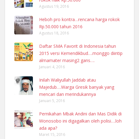
Agustus 19, 2016
Heboh pro kontra…rencana harga rokok
Rp.50.000 tahun 2016
Agustus 18, 2016
Daftar SMA Favorit di Indonesia tahun
2015 versi Kemendikbud….monggo diintip
almamater masing2 gans….
Januari 4, 2016
Inilah Waliyullah Jaddab atau
Majedub….Warga Gresik banyak yang
mencari dan merindukannya
Januari 5, 2016
Pernikahan Mbak Andini dan Mas Didik di
Wonosobo ini digagalkan oleh polisi….loh
ada apa?
Maret 15, 2016