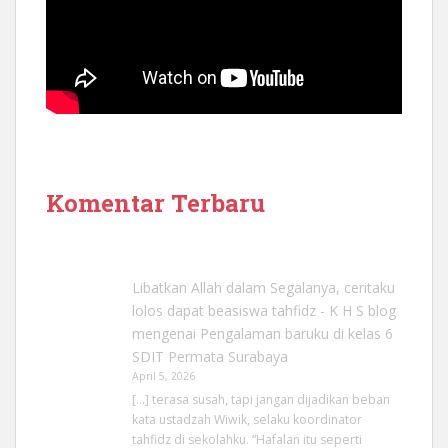
Komentar Terbaru
Libatkan Allah dalam Segalanya, ceritaku
lolos dapat beasiswa tahfidz - K H S blog
mengenai
Pengalaman baruku di kelas 6
SDIT Permata Surabaya
April 5, 2026
[…] terasa susah, tapi jangan dijadikan beban
kata ustadzah Wiwik, selaku koordinator
tahfidz di sekolahku. “Hafalan itu seperti