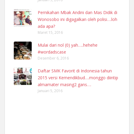
Pernikahan Mbak Andini dan Mas Didik di
Wonosobo ini digagalkan oleh polisi….loh
ada apa?
Maret 15, 2016
Mulai dari nol (0) yah…..hehehe
#wordadscase
Desember 6, 2016
Daftar SMK Favorit di Indonesia tahun
2015 versi Kemendikbud….monggo diintip
almamater masing2 gans….
Januari 5, 2016