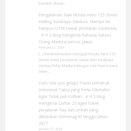
booster disaat…
Pengalaman Naik Honda Vario 125 Street
Keliling Surabaya–Madura, Mampir ke
Kampus UTM Lewat Jembatan Suramadu
- K H S blog
mengenai
Rahasia Sukses
Orang Madura (versus Jawa)
Februari 22, 2026
[…] berkesempatan menjajal Honda Vario 125
Street untuk perjalanan santai dari Surabaya
menuju Pulau Madura dengan rute favorit para
biker:…
Dark Side (sisi gelap) Travel Umrah di
Indonesia: Fakta yang Perlu Diketahui
Agar Tidak Jadi Korban - K H S blog
mengenai
Daftar 25 agen travel
perjalanan haji dan umrah yang
dibekukan Kemenag RI hingga tahun
2017
Januari 17, 2026