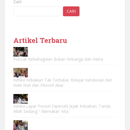
Cari
CARI
Artikel Terbaru
Puncak Kebahagiaan Bukan Keluarga dan Harta
Ketika Kebaikan Tak Terbalas: Belajar Ketulusan dari
Nabi Nuh dan Filosofi Akar
Ketika Layar Ponsel Dipenuhi Jejak Kebaikan: Tanda
Allah Sedang “ Memakai” Kita