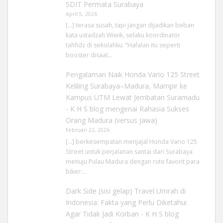
SDIT Permata Surabaya
April 5, 2026
[…] terasa susah, tapi jangan dijadikan beban
kata ustadzah Wiwik, selaku koordinator
tahfidz di sekolahku. “Hafalan itu seperti
booster disaat…
Pengalaman Naik Honda Vario 125 Street
Keliling Surabaya–Madura, Mampir ke
Kampus UTM Lewat Jembatan Suramadu
- K H S blog
mengenai
Rahasia Sukses
Orang Madura (versus Jawa)
Februari 22, 2026
[…] berkesempatan menjajal Honda Vario 125
Street untuk perjalanan santai dari Surabaya
menuju Pulau Madura dengan rute favorit para
biker:…
Dark Side (sisi gelap) Travel Umrah di
Indonesia: Fakta yang Perlu Diketahui
Agar Tidak Jadi Korban - K H S blog