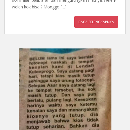
doi malah balik arah dan mengurungkan niatnya. weleh-
weleh kok bisa ? Monggo […]
BACA SELENGKAPNYA