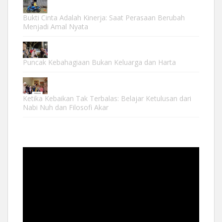
Bukti Cinta Adalah Kinerja: Saat Perasaan Berubah
Menjadi Amal Nyata
Puncak Kebahagiaan Bukan Keluarga dan Harta
Ketika Kebaikan Tak Terbalas: Belajar Ketulusan dari
Nabi Nuh dan Filosofi Akar