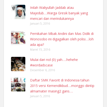
Inilah Waliyullah Jaddab atau
Majedub….Warga Gresik banyak yang
mencari dan merindukannya
Januari 5, 2016
Pernikahan Mbak Andini dan Mas Didik di
Wonosobo ini digagalkan oleh polisi….loh
ada apa?
Maret 15, 2016
Mulai dari nol (0) yah…..hehehe
#wordadscase
Desember 6, 2016
Daftar SMK Favorit di Indonesia tahun
2015 versi Kemendikbud….monggo diintip
almamater masing2 gans….
Januari 5, 2016