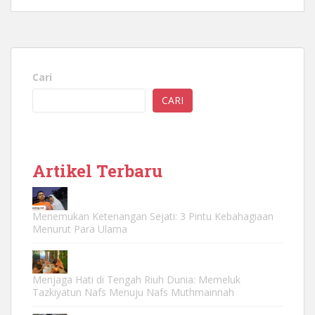
Cari
CARI
Artikel Terbaru
Menemukan Ketenangan Sejati: 3 Pintu Kebahagiaan
Menurut Para Ulama
Menjaga Hati di Tengah Riuh Dunia: Memeluk
Tazkiyatun Nafs Menuju Nafs Muthmainnah