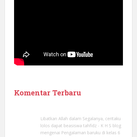
Komentar Terbaru
Libatkan Allah dalam Segalanya, ceritaku
lolos dapat beasiswa tahfidz - K H S blog
mengenai
Pengalaman baruku di kelas 6