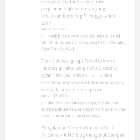
mengenai
Daftar 25 agen travel
perjalanan haji dan umrah yang
dibekukan Kemenag RI hingga tahun
2017
Januari 17, 2026
[…] itulah brosis Dark Side (sisi gelap) Travel
Umrah di Indonesia: Fakta yang Perlu Diketahui
Agar Tidak Jadi […]
Dark Side (sisi gelap) Travel Umrah di
Indonesia: Fakta yang Perlu Diketahui
Agar Tidak Jadi Korban - K H S blog
mengenai
Ragam cara berangkat umroh,
waspada umroh skema ponzi
Januari 17, 2026
[…] dan doa. Namun realitanya, di balik niat
suci banyak jamaah, terdapat “dark side” dunia
travel umrah yang masih sering…
Pengalaman Seru Hadir di Aksi Bela
Palestina - K H S blog
mengenai
Dampak