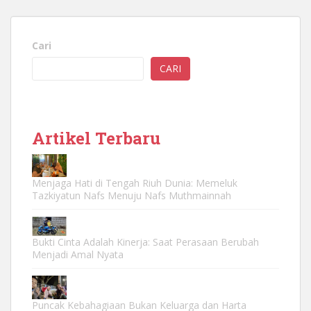
Cari
CARI
Artikel Terbaru
Menjaga Hati di Tengah Riuh Dunia: Memeluk
Tazkiyatun Nafs Menuju Nafs Muthmainnah
Bukti Cinta Adalah Kinerja: Saat Perasaan Berubah
Menjadi Amal Nyata
Puncak Kebahagiaan Bukan Keluarga dan Harta