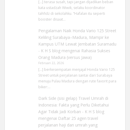
[…] terasa susah, tapi jangan dijadikan beban
kata ustadzah Wiwik, selaku koordinator
tahfidz di sekolahku. “Hafalan itu seperti
booster disaat…
Pengalaman Naik Honda Vario 125 Street
Keliling Surabaya–Madura, Mampir ke
Kampus UTM Lewat Jembatan Suramadu
- K H S blog
mengenai
Rahasia Sukses
Orang Madura (versus Jawa)
Februari 22, 2026
[…] berkesempatan menjajal Honda Vario 125
Street untuk perjalanan santai dari Surabaya
menuju Pulau Madura dengan rute favorit para
biker:…
Dark Side (sisi gelap) Travel Umrah di
Indonesia: Fakta yang Perlu Diketahui
Agar Tidak Jadi Korban - K H S blog
mengenai
Daftar 25 agen travel
perjalanan haji dan umrah yang