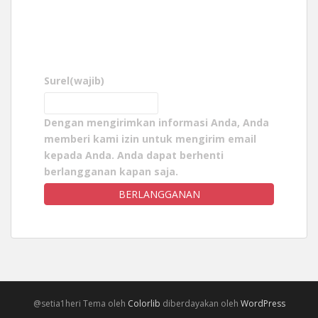
Surel
(wajib)
Dengan mengirimkan informasi Anda, Anda
memberi kami izin untuk mengirim email
kepada Anda. Anda dapat berhenti
berlangganan kapan saja.
BERLANGGANAN
@setia1heri Tema oleh
Colorlib
diberdayakan oleh
WordPress