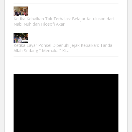
Ketika Kebaikan Tak Terbalas: Belajar Ketulusan dari
Nabi Nuh dan Filosofi Akar
Ketika Layar Ponsel Dipenuhi Jejak Kebaikan: Tanda
Allah Sedang “ Memakai” Kita