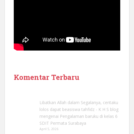
Komentar Terbaru
Libatkan Allah dalam Segalanya, ceritaku
lolos dapat beasiswa tahfidz - K H S blog
mengenai
Pengalaman baruku di kelas 6
SDIT Permata Surabaya
April 5, 2026