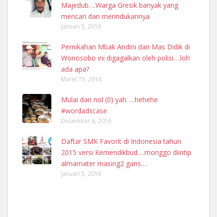
Majedub….Warga Gresik banyak yang
mencari dan merindukannya
Januari 5, 2016
Pernikahan Mbak Andini dan Mas Didik di
Wonosobo ini digagalkan oleh polisi….loh
ada apa?
Maret 15, 2016
Mulai dari nol (0) yah…..hehehe
#wordadscase
Desember 6, 2016
Daftar SMK Favorit di Indonesia tahun
2015 versi Kemendikbud….monggo diintip
almamater masing2 gans….
Januari 5, 2016