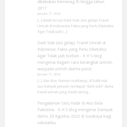
dibekukan Kemenag RI hingga tahun
2017
Januari 17, 2026
[…] itulah brosis Dark Side (sisi gelap) Travel
Umrah di Indonesia: Fakta yang Perlu Diketahui
Agar Tidak Jadi […]
Dark Side (sisi gelap) Travel Umrah di
Indonesia: Fakta yang Perlu Diketahui
Agar Tidak Jadi Korban - K H S blog
mengenai
Ragam cara berangkat umroh,
waspada umroh skema ponzi
Januari 17, 2026
[…] dan doa. Namun realitanya, di balik niat
suci banyak jamaah, terdapat “dark side” dunia
travel umrah yang masih sering…
Pengalaman Seru Hadir di Aksi Bela
Palestina - K H S blog
mengenai
Dampak
demo 29 Agustus 2025 di Surabaya bagi
sekolahku