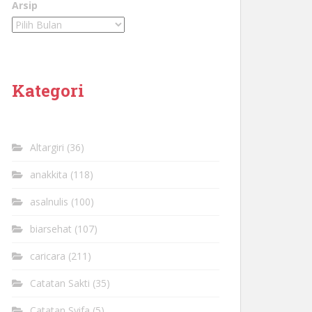
Arsip
Kategori
Altargiri
(36)
anakkita
(118)
asalnulis
(100)
biarsehat
(107)
caricara
(211)
Catatan Sakti
(35)
Catatan Syifa
(5)