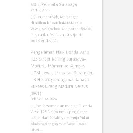
SDIT Permata Surabaya
April 5, 2026
[…] terasa susah, tapi jangan
dijadikan beban kata ustadzah
Wiwik, selaku koordinator tahfidz di
sekolahku. “Hafalan itu seperti
booster disaat…
Pengalaman Naik Honda Vario
125 Street Keliling Surabaya–
Madura, Mampir ke Kampus
UTM Lewat Jembatan Suramadu
- K H S blog
mengenai
Rahasia
Sukses Orang Madura (versus
Jawa)
Februari 22, 2026
[…] berkesempatan menjajal Honda
Vario 125 Street untuk perjalanan
santai dari Surabaya menuju Pulau
Madura dengan rute favorit para
biker:…