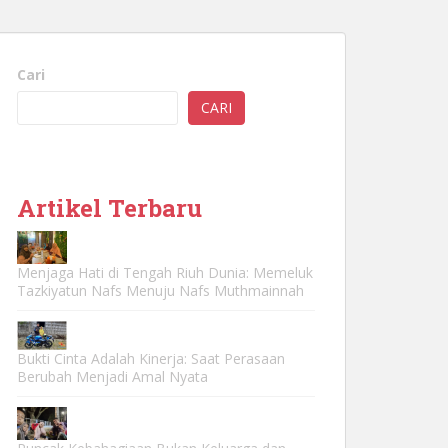
Cari
CARI
Artikel Terbaru
Menjaga Hati di Tengah Riuh Dunia: Memeluk
Tazkiyatun Nafs Menuju Nafs Muthmainnah
Bukti Cinta Adalah Kinerja: Saat Perasaan
Berubah Menjadi Amal Nyata