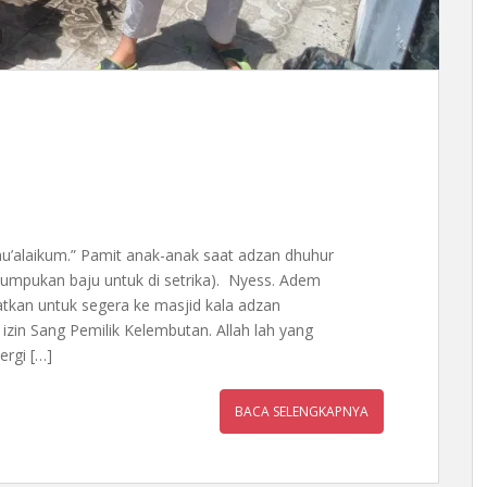
mu’alaikum.” Pamit anak-anak saat adzan dhuhur
mpukan baju untuk di setrika). Nyess. Adem
gatkan untuk segera ke masjid kala adzan
zin Sang Pemilik Kelembutan. Allah lah yang
rgi […]
BACA SELENGKAPNYA