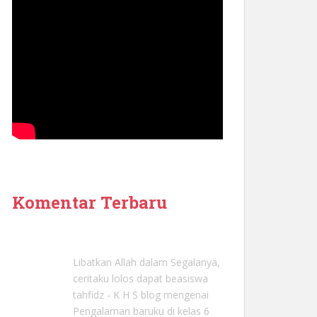
Komentar Terbaru
Libatkan Allah dalam Segalanya,
ceritaku lolos dapat beasiswa
tahfidz - K H S blog
mengenai
Pengalaman baruku di kelas 6