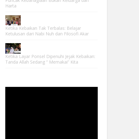
Puncak Kebahagiaan Bukan Keluarga dan
Harta
Ketika Kebaikan Tak Terbalas: Belajar
Ketulusan dari Nabi Nuh dan Filosofi Akar
Ketika Layar Ponsel Dipenuhi Jejak Kebaikan:
Tanda Allah Sedang “ Memakai” Kita