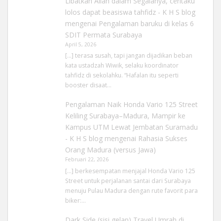
Libatkan Allah dalam Segalanya, ceritaku
lolos dapat beasiswa tahfidz - K H S blog
mengenai
Pengalaman baruku di kelas 6
SDIT Permata Surabaya
April 5, 2026
[…] terasa susah, tapi jangan dijadikan beban
kata ustadzah Wiwik, selaku koordinator
tahfidz di sekolahku. “Hafalan itu seperti
booster disaat…
Pengalaman Naik Honda Vario 125 Street
Keliling Surabaya–Madura, Mampir ke
Kampus UTM Lewat Jembatan Suramadu
- K H S blog
mengenai
Rahasia Sukses
Orang Madura (versus Jawa)
Februari 22, 2026
[…] berkesempatan menjajal Honda Vario 125
Street untuk perjalanan santai dari Surabaya
menuju Pulau Madura dengan rute favorit para
biker:…
Dark Side (sisi gelap) Travel Umrah di