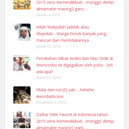
2015 versi Kemendikbud….monggo diintip
almamater masing2 gans….
Januari 4, 2016
Inilah Waliyullah Jaddab atau
Majedub….Warga Gresik banyak yang
mencari dan merindukannya
Januari 5, 2016
Pernikahan Mbak Andini dan Mas Didik di
Wonosobo ini digagalkan oleh polisi….loh
ada apa?
Maret 15, 2016
Mulai dari nol (0) yah…..hehehe
#wordadscase
Desember 6, 2016
Daftar SMK Favorit di Indonesia tahun
2015 versi Kemendikbud….monggo diintip
almamater masing2 gans….