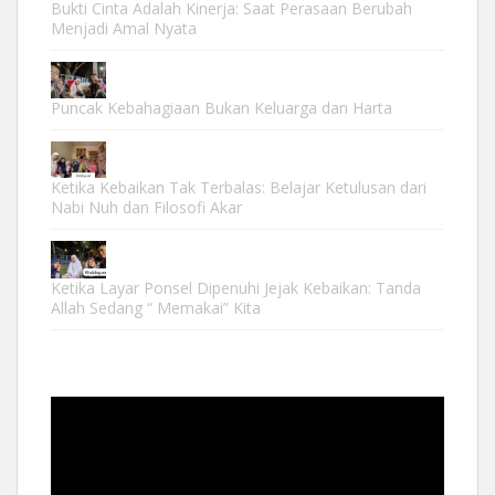
Bukti Cinta Adalah Kinerja: Saat Perasaan Berubah
Menjadi Amal Nyata
Puncak Kebahagiaan Bukan Keluarga dan Harta
Ketika Kebaikan Tak Terbalas: Belajar Ketulusan dari
Nabi Nuh dan Filosofi Akar
Ketika Layar Ponsel Dipenuhi Jejak Kebaikan: Tanda
Allah Sedang “ Memakai” Kita