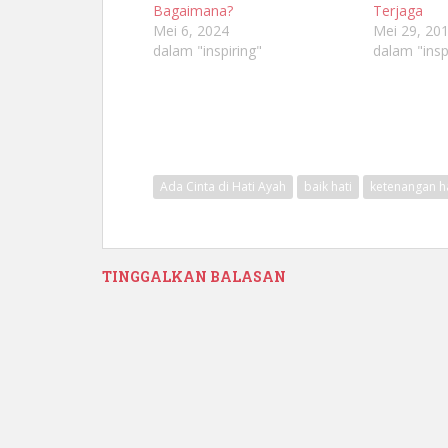
Bagaimana?
Terjaga
Mei 6, 2024
Mei 29, 20
dalam "inspiring"
dalam "insp
Ada Cinta di Hati Ayah
baik hati
ketenangan ha
TINGGALKAN BALASAN