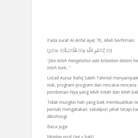
Pada surat Al-Anfal ayat 70, Allah berfirman:
اِنۡ يَّعۡلَمِ اللّٰهُ فِىۡ قُلُوۡبِكُمۡ خَيۡرًا
“Jika Allah mengetahui ada kebaikan dalam h
lebih baik..”
Ustad Aunur Rafiq Saleh Tahmid menyampaika
niat, program-program dan rencana-rencana 
pemberian-Nya yang lebih indah dan lebih ba
Tidak mungkin hati yang baik membuahkan ti
pernah mengatakan: sekalipun jahat tetapi ha
dibohongi.
Baca juga:
[display post tag = hati]