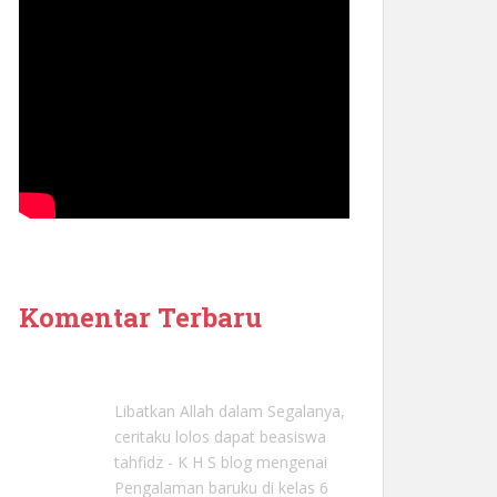
Komentar Terbaru
Libatkan Allah dalam Segalanya,
ceritaku lolos dapat beasiswa
tahfidz - K H S blog
mengenai
Pengalaman baruku di kelas 6