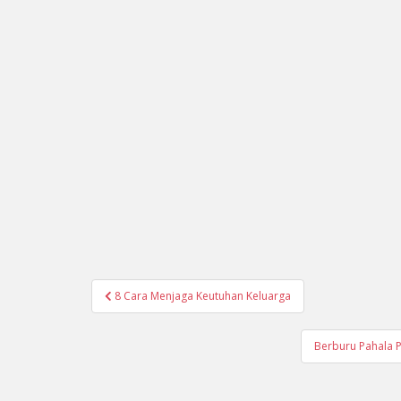
Navigasi
8 Cara Menjaga Keutuhan Keluarga
pos
Berburu Pahala 