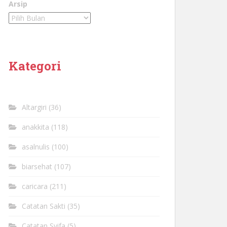
Arsip
Kategori
Altargiri
(36)
anakkita
(118)
asalnulis
(100)
biarsehat
(107)
caricara
(211)
Catatan Sakti
(35)
Catatan Syifa
(5)