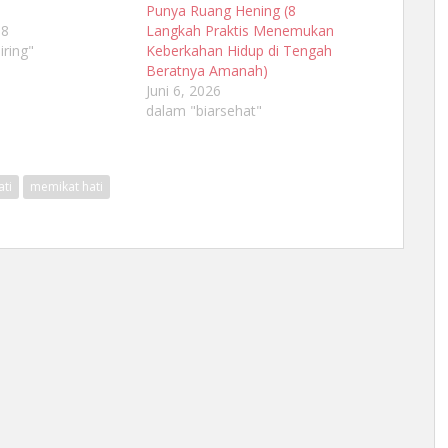
Punya Ruang Hening (8
18
Langkah Praktis Menemukan
iring"
Keberkahan Hidup di Tengah
Beratnya Amanah)
Juni 6, 2026
dalam "biarsehat"
ti
memikat hati