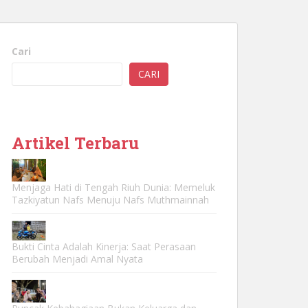
Cari
CARI
Artikel Terbaru
Menjaga Hati di Tengah Riuh Dunia: Memeluk
Tazkiyatun Nafs Menuju Nafs Muthmainnah
Bukti Cinta Adalah Kinerja: Saat Perasaan
Berubah Menjadi Amal Nyata