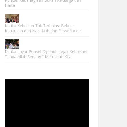
Puncak Kebahagiaan Bukan Keluarga dan
Harta
Ketika Kebaikan Tak Terbalas: Belajar
Ketulusan dari Nabi Nuh dan Filosofi Akar
Ketika Layar Ponsel Dipenuhi Jejak Kebaikan:
Tanda Allah Sedang “ Memakai” Kita