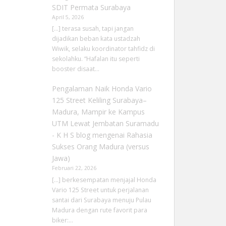
SDIT Permata Surabaya
April 5, 2026
[…] terasa susah, tapi jangan
dijadikan beban kata ustadzah
Wiwik, selaku koordinator tahfidz di
sekolahku. “Hafalan itu seperti
booster disaat…
Pengalaman Naik Honda Vario
125 Street Keliling Surabaya–
Madura, Mampir ke Kampus
UTM Lewat Jembatan Suramadu
- K H S blog
mengenai
Rahasia
Sukses Orang Madura (versus
Jawa)
Februari 22, 2026
[…] berkesempatan menjajal Honda
Vario 125 Street untuk perjalanan
santai dari Surabaya menuju Pulau
Madura dengan rute favorit para
biker:…