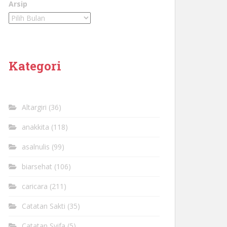
Arsip
Kategori
Altargiri
(36)
anakkita
(118)
asalnulis
(99)
biarsehat
(106)
caricara
(211)
Catatan Sakti
(35)
Catatan Syifa
(5)