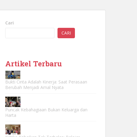
Cari
CARI
Artikel Terbaru
Bukti Cinta Adalah Kinerja: Saat Perasaan
Berubah Menjadi Amal Nyata
Puncak Kebahagiaan Bukan Keluarga dan
Harta