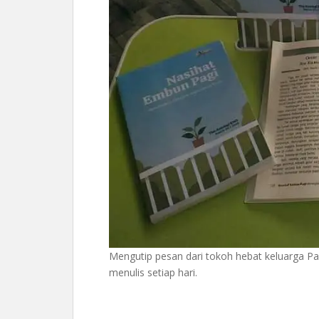
Mengutip pesan dari tokoh hebat keluarga Pa
menulis setiap hari.