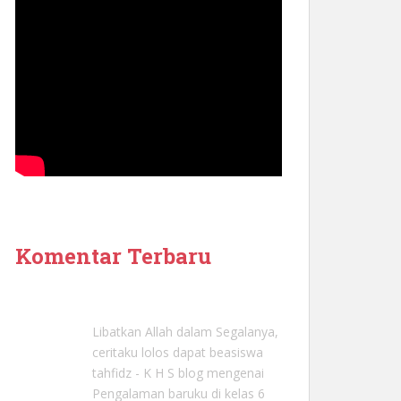
Komentar Terbaru
Libatkan Allah dalam Segalanya,
ceritaku lolos dapat beasiswa
tahfidz - K H S blog
mengenai
Pengalaman baruku di kelas 6