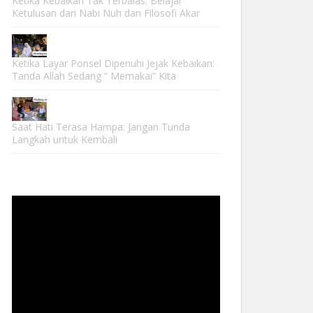
Ketika Kebaikan Tak Terbalas: Belajar
Ketulusan dari Nabi Nuh dan Filosofi Akar
Ketika Layar Ponsel Dipenuhi Jejak Kebaikan:
Tanda Allah Sedang “ Memakai” Kita
Saat Hati Terasa Hampa: Jangan Tunda
Langkah untuk Kembali