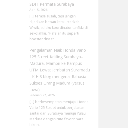
SDIT Permata Surabaya
April 5, 2026
[…] terasa susah, tapi jangan
dijadikan beban kata ustadzah
Wiwik, selaku koordinator tahfidz di
sekolahku. “Hafalan itu seperti
booster disaat…
Pengalaman Naik Honda Vario
125 Street Keliling Surabaya–
Madura, Mampir ke Kampus
UTM Lewat Jembatan Suramadu
- K H S blog
mengenai
Rahasia
Sukses Orang Madura (versus
Jawa)
Februari 22, 2026
[…] berkesempatan menjajal Honda
Vario 125 Street untuk perjalanan
santai dari Surabaya menuju Pulau
Madura dengan rute favorit para
biker:…