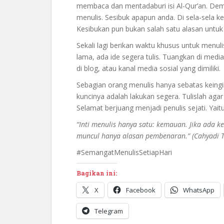
membaca dan mentadaburi isi Al-Qur’an. Demi
menulis. Sesibuk apapun anda. Di sela-sela k
Kesibukan pun bukan salah satu alasan untuk 
Sekali lagi berikan waktu khusus untuk menuli
lama, ada ide segera tulis. Tuangkan di medi
di blog, atau kanal media sosial yang dimiliki.
Sebagian orang menulis hanya sebatas keingi
kuncinya adalah lakukan segera. Tulislah aga
Selamat berjuang menjadi penulis sejati. Yaitu
“Inti menulis hanya satu: kemauan. Jika ada k
muncul hanya alasan pembenaran.” (Cahyadi 
#SemangatMenulisSetiapHari
Bagikan ini:
X
Facebook
WhatsApp
Telegram