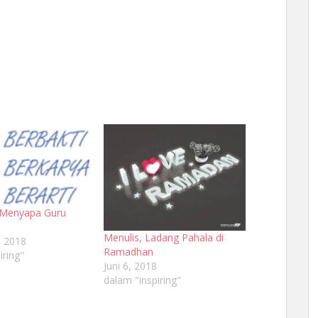
 Menyapa Guru
Menulis, Ladang Pahala di
, 2018
Ramadhan
iring"
Juni 6, 2018
dalam "inspiring"