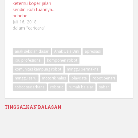
ketemu koper jalan
sendiri ikuti tuannya…
hehehe
Juli 16, 2018
dalam "caricara"
anak sekolah dasar
Anak Usia Dini
apresiasi
ibu profesional
komponen robot
komunitas kampung robot
minggu bermakna
minggu seru
motorik halus
playdate
robot penari
robot sederhana
robotic
rumah belajar
sabar
TINGGALKAN BALASAN