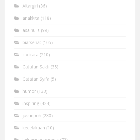
Altargiri
(36)
anakkita
(118)
asalnulis
(99)
biarsehat
(105)
caricara
(210)
Catatan Sakti
(35)
Catatan Syifa
(5)
humor
(133)
inspiring
(424)
justinpoh
(280)
kecelakaan
(10)
keluargaharmonis
(73)