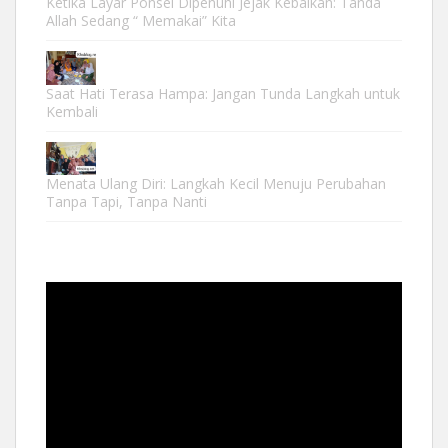
Ketika Layar Ponsel Dipenuhi Jejak Kebaikan: Tanda
Allah Sedang “ Memakai” Kita
Saat Hati Terasa Hampa: Jangan Tunda Langkah untuk
Kembali
Menata Ulang Diri: Langkah Kecil Menuju Perubahan
Tanpa Tapi, Tanpa Nanti