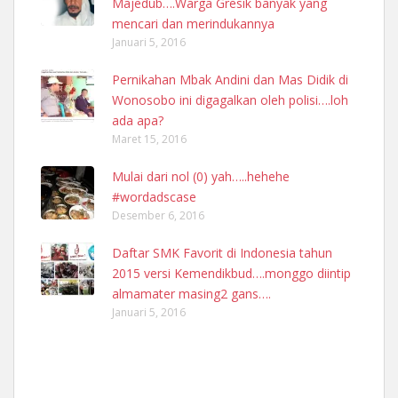
Majedub….Warga Gresik banyak yang
mencari dan merindukannya
Januari 5, 2016
Pernikahan Mbak Andini dan Mas Didik di
Wonosobo ini digagalkan oleh polisi….loh
ada apa?
Maret 15, 2016
Mulai dari nol (0) yah…..hehehe
#wordadscase
Desember 6, 2016
Daftar SMK Favorit di Indonesia tahun
2015 versi Kemendikbud….monggo diintip
almamater masing2 gans….
Januari 5, 2016