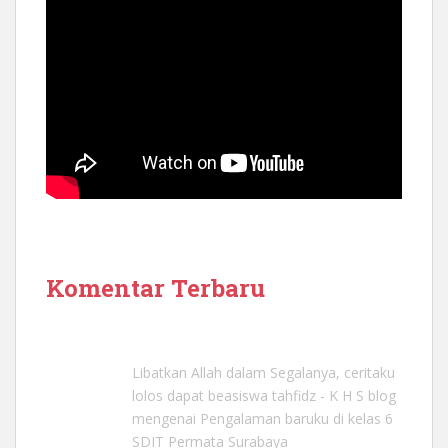
Komentar Terbaru
Libatkan Allah dalam Segalanya, ceritaku
lolos dapat beasiswa tahfidz - K H S blog
mengenai
Pengalaman baruku di kelas 6
SDIT Permata Surabaya