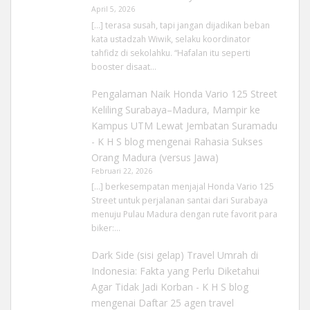
April 5, 2026
[…] terasa susah, tapi jangan dijadikan beban
kata ustadzah Wiwik, selaku koordinator
tahfidz di sekolahku. “Hafalan itu seperti
booster disaat…
Pengalaman Naik Honda Vario 125 Street
Keliling Surabaya–Madura, Mampir ke
Kampus UTM Lewat Jembatan Suramadu
- K H S blog
mengenai
Rahasia Sukses
Orang Madura (versus Jawa)
Februari 22, 2026
[…] berkesempatan menjajal Honda Vario 125
Street untuk perjalanan santai dari Surabaya
menuju Pulau Madura dengan rute favorit para
biker:…
Dark Side (sisi gelap) Travel Umrah di
Indonesia: Fakta yang Perlu Diketahui
Agar Tidak Jadi Korban - K H S blog
mengenai
Daftar 25 agen travel