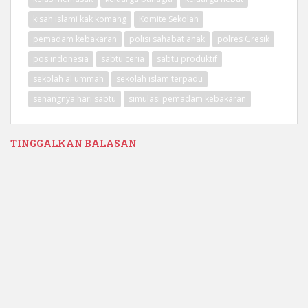
kisah islami kak komang
Komite Sekolah
pemadam kebakaran
polisi sahabat anak
polres Gresik
pos indonesia
sabtu ceria
sabtu produktif
sekolah al ummah
sekolah islam terpadu
senangnya hari sabtu
simulasi pemadam kebakaran
TINGGALKAN BALASAN