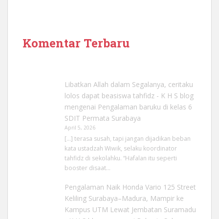
Komentar Terbaru
Libatkan Allah dalam Segalanya, ceritaku
lolos dapat beasiswa tahfidz - K H S blog
mengenai
Pengalaman baruku di kelas 6
SDIT Permata Surabaya
April 5, 2026
[…] terasa susah, tapi jangan dijadikan beban
kata ustadzah Wiwik, selaku koordinator
tahfidz di sekolahku. “Hafalan itu seperti
booster disaat…
Pengalaman Naik Honda Vario 125 Street
Keliling Surabaya–Madura, Mampir ke
Kampus UTM Lewat Jembatan Suramadu