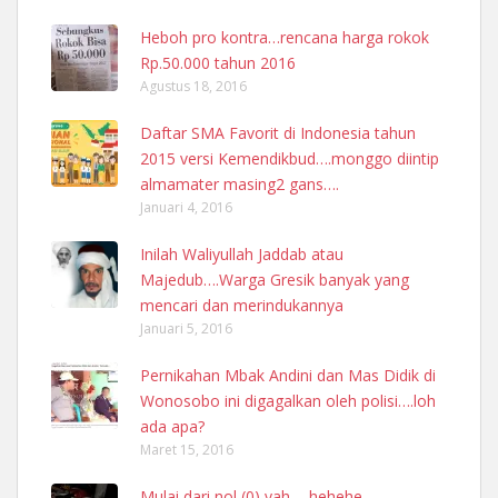
Heboh pro kontra…rencana harga rokok
Rp.50.000 tahun 2016
Agustus 18, 2016
Daftar SMA Favorit di Indonesia tahun
2015 versi Kemendikbud….monggo diintip
almamater masing2 gans….
Januari 4, 2016
Inilah Waliyullah Jaddab atau
Majedub….Warga Gresik banyak yang
mencari dan merindukannya
Januari 5, 2016
Pernikahan Mbak Andini dan Mas Didik di
Wonosobo ini digagalkan oleh polisi….loh
ada apa?
Maret 15, 2016
Mulai dari nol (0) yah…..hehehe