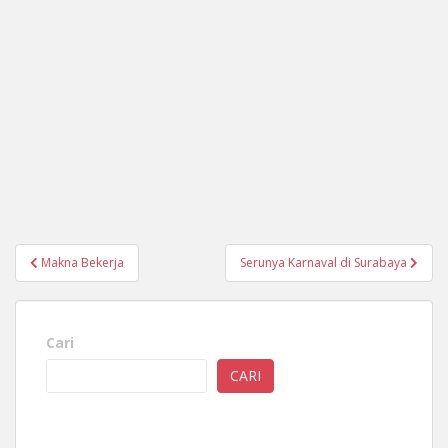
Navigasi
Makna Bekerja
Serunya Karnaval di Surabaya
pos
Cari
CARI