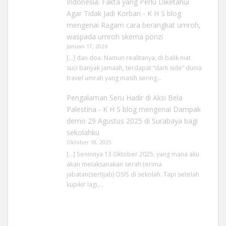
Indonesia: Fakta yang Perlu Diketahui
Agar Tidak Jadi Korban - K H S blog
mengenai
Ragam cara berangkat umroh,
waspada umroh skema ponzi
Januari 17, 2026
[…] dan doa. Namun realitanya, di balik niat
suci banyak jamaah, terdapat “dark side” dunia
travel umrah yang masih sering…
Pengalaman Seru Hadir di Aksi Bela
Palestina - K H S blog
mengenai
Dampak
demo 29 Agustus 2025 di Surabaya bagi
sekolahku
Oktober 18, 2025
[…] Seninnya 13 Oktober 2025, yang mana aku
akan melaksanakan serah terima
jabatan(sertijab) OSIS di sekolah. Tapi setelah
kupikir lagi,…