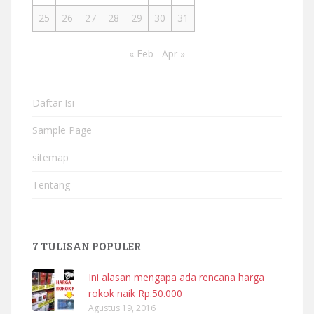
25
26
27
28
29
30
31
« Feb
Apr »
Daftar Isi
Sample Page
sitemap
Tentang
7 TULISAN POPULER
Ini alasan mengapa ada rencana harga
rokok naik Rp.50.000
Agustus 19, 2016