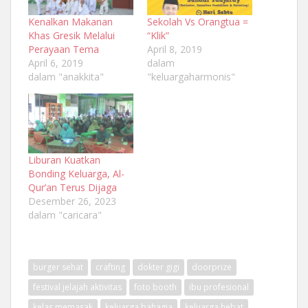
Kenalkan Makanan
Sekolah Vs Orangtua =
Khas Gresik Melalui
“Klik”
Perayaan Tema
April 8, 2019
April 6, 2019
dalam
dalam "anakkita"
"keluargaharmonis"
Liburan Kuatkan
Bonding Keluarga, Al-
Qur’an Terus Dijaga
Desember 26, 2023
dalam "caricara"
burger sehat
crafting
dokter gigi
doorprize
festival jelajah aktivitas
foto booth
ibu profesional
kelas memasak
keluarga bahagia
keluarga hebat