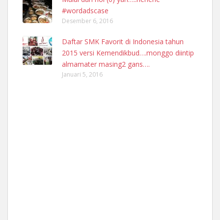
#wordadscase
Desember 6, 2016
Daftar SMK Favorit di Indonesia tahun
2015 versi Kemendikbud….monggo diintip
almamater masing2 gans….
Januari 5, 2016