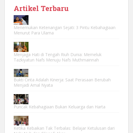
Artikel Terbaru
Menemukan Ketenangan Sejati: 3 Pintu Kebahagiaan
Menurut Para Ulama
Menjaga Hati di Tengah Riuh Dunia: Memeluk
Tazkiyatun Nafs Menuju Nafs Muthmainnah
Bukti Cinta Adalah Kinerja: Saat Perasaan Berubah
Menjadi Amal Nyata
Puncak Kebahagiaan Bukan Keluarga dan Harta
Ketika Kebaikan Tak Terbalas: Belajar Ketulusan dari