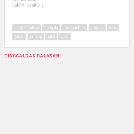
dalam "asalnulis"
amal kebaikan
bahagia
berbuat baik
cobaan
duka
sabar
senang
suka
ujian
TINGGALKAN BALASAN