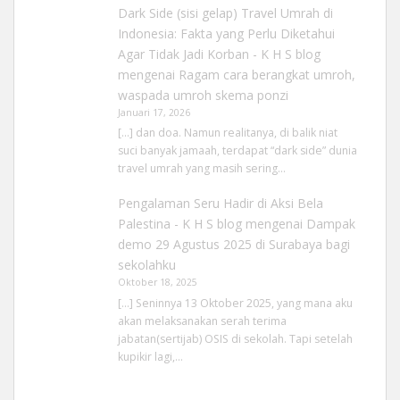
Dark Side (sisi gelap) Travel Umrah di
Indonesia: Fakta yang Perlu Diketahui
Agar Tidak Jadi Korban - K H S blog
mengenai
Ragam cara berangkat umroh,
waspada umroh skema ponzi
Januari 17, 2026
[…] dan doa. Namun realitanya, di balik niat
suci banyak jamaah, terdapat “dark side” dunia
travel umrah yang masih sering…
Pengalaman Seru Hadir di Aksi Bela
Palestina - K H S blog
mengenai
Dampak
demo 29 Agustus 2025 di Surabaya bagi
sekolahku
Oktober 18, 2025
[…] Seninnya 13 Oktober 2025, yang mana aku
akan melaksanakan serah terima
jabatan(sertijab) OSIS di sekolah. Tapi setelah
kupikir lagi,…