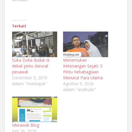
Terkait
Suka Duka duduk di
Menemukan
dekat pintu darurat
Ketenangan Sejati: 3
pesawat
Pintu Kebahagiaan
Desember 3, 2016
Menurut Para Ulama
dalam "maskapai"
Agustus 9, 2026
dalam "asalnulis"
Merawat Blog
Juni 26, 2020