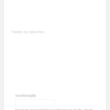
Tweets by setia1heri
Surel
(wajib)
Dengan mengirimkan informasi Anda, Anda