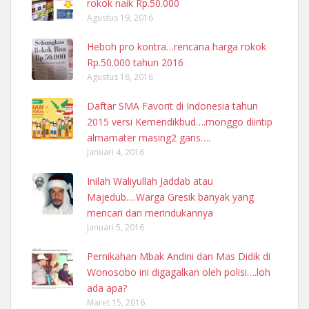
rokok naik Rp.50.000
Agustus 19, 2016
Heboh pro kontra…rencana harga rokok
Rp.50.000 tahun 2016
Agustus 18, 2016
Daftar SMA Favorit di Indonesia tahun
2015 versi Kemendikbud….monggo diintip
almamater masing2 gans….
Januari 4, 2016
Inilah Waliyullah Jaddab atau
Majedub….Warga Gresik banyak yang
mencari dan merindukannya
Januari 5, 2016
Pernikahan Mbak Andini dan Mas Didik di
Wonosobo ini digagalkan oleh polisi….loh
ada apa?
Maret 15, 2016