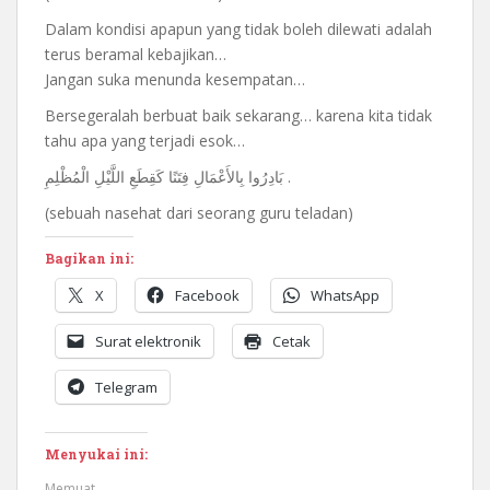
Dalam kondisi apapun yang tidak boleh dilewati adalah
terus beramal kebajikan…
Jangan suka menunda kesempatan…
Bersegeralah berbuat baik sekarang… karena kita tidak
tahu apa yang terjadi esok…
بَادِرُوا بِالأَعْمَالِ فِتَنًا كَقِطَعِ اللَّيْلِ الْمُظْلِمِ .
(sebuah nasehat dari seorang guru teladan)
Bagikan ini:
X
Facebook
WhatsApp
Surat elektronik
Cetak
Telegram
Menyukai ini:
Memuat...