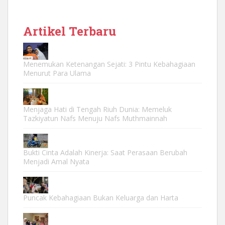
Artikel Terbaru
Menemukan Ketenangan Sejati: 3 Pintu Kebahagiaan
Menurut Para Ulama
Menjaga Hati di Tengah Riuh Dunia: Memeluk
Tazkiyatun Nafs Menuju Nafs Muthmainnah
Bukti Cinta Adalah Kinerja: Saat Perasaan Berubah
Menjadi Amal Nyata
Puncak Kebahagiaan Bukan Keluarga dan Harta