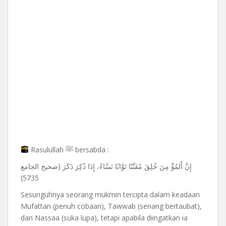
Rasulullah ﷺ bersabda :
إِنَّ اْلمُؤْ مِنَ خُلِقَ مُفَتَّنًا تَوَّابًا نَسَّاءً، إِذَا ذُكِرَ ذَكَرَ (صحيح الجامع
5735)
Sesunguhnya seorang mukmin tercipta dalam keadaan
Mufattan (penuh cobaan), Tawwab (senang bertaubat),
dan Nassaa (suka lupa), tetapi apabila diingatkan ia