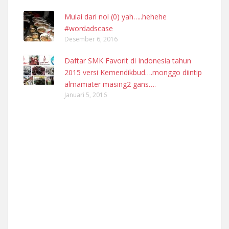
Mulai dari nol (0) yah…..hehehe
#wordadscase
Desember 6, 2016
Daftar SMK Favorit di Indonesia tahun
2015 versi Kemendikbud….monggo diintip
almamater masing2 gans….
Januari 5, 2016