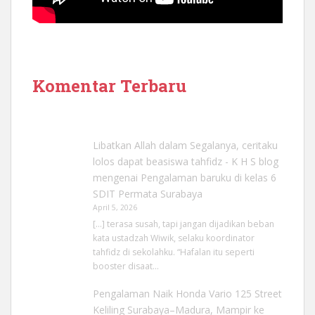
Komentar Terbaru
Libatkan Allah dalam Segalanya, ceritaku
lolos dapat beasiswa tahfidz - K H S blog
mengenai
Pengalaman baruku di kelas 6
SDIT Permata Surabaya
April 5, 2026
[…] terasa susah, tapi jangan dijadikan beban
kata ustadzah Wiwik, selaku koordinator
tahfidz di sekolahku. “Hafalan itu seperti
booster disaat…
Pengalaman Naik Honda Vario 125 Street
Keliling Surabaya–Madura, Mampir ke