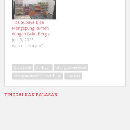
Tips Supaya Bisa
Mengepung Rumah
dengan Buku Bergizi
Juni 5, 2023
dalam "caricara"
baca buku
berkisah
orangtua berkisah
orangtua membacakan buku
usia dini
TINGGALKAN BALASAN