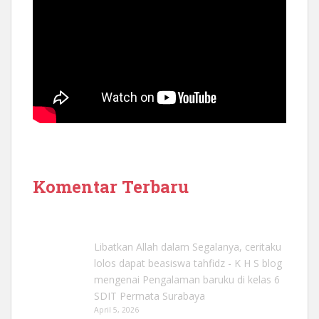
Komentar Terbaru
Libatkan Allah dalam Segalanya, ceritaku
lolos dapat beasiswa tahfidz - K H S blog
mengenai
Pengalaman baruku di kelas 6
SDIT Permata Surabaya
April 5, 2026