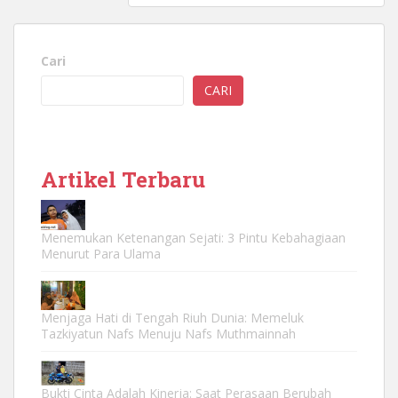
Cari
CARI
Artikel Terbaru
Menemukan Ketenangan Sejati: 3 Pintu Kebahagiaan
Menurut Para Ulama
Menjaga Hati di Tengah Riuh Dunia: Memeluk
Tazkiyatun Nafs Menuju Nafs Muthmainnah
Bukti Cinta Adalah Kinerja: Saat Perasaan Berubah