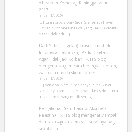
dibekukan Kemenag RI hingga tahun
2017
Januari 17, 2026
[…] itulah brosis Dark Side (sisi gelap) Travel
Umrah di Indonesia: Fakta yang Perlu Diketahui
Agar Tidak Jadi […]
Dark Side (sisi gelap) Travel Umrah di
Indonesia: Fakta yang Perlu Diketahui
Agar Tidak Jadi Korban - K H S blog
mengenai
Ragam cara berangkat umroh,
waspada umroh skema ponzi
Januari 17, 2026
[…] dan doa. Namun realitanya, di balik niat
suci banyak jamaah, terdapat “dark side” dunia
travel umrah yang masih sering…
Pengalaman Seru Hadir di Aksi Bela
Palestina - K H S blog
mengenai
Dampak
demo 29 Agustus 2025 di Surabaya bagi
sekolahku