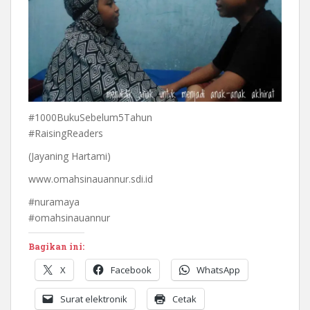
#1000BukuSebelum5Tahun
#RaisingReaders
(Jayaning Hartami)
www.omahsinauannur.sdi.id
#nuramaya
#omahsinauannur
Bagikan ini:
X
Facebook
WhatsApp
Surat elektronik
Cetak