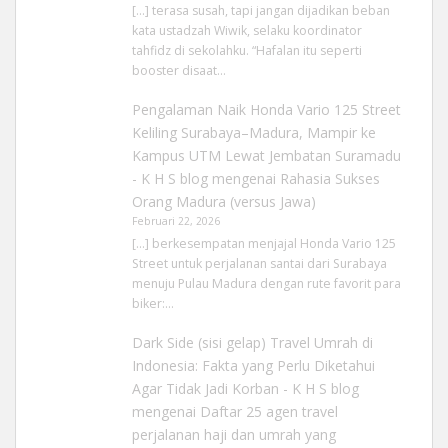
[…] terasa susah, tapi jangan dijadikan beban
kata ustadzah Wiwik, selaku koordinator
tahfidz di sekolahku. “Hafalan itu seperti
booster disaat…
Pengalaman Naik Honda Vario 125 Street
Keliling Surabaya–Madura, Mampir ke
Kampus UTM Lewat Jembatan Suramadu
- K H S blog
mengenai
Rahasia Sukses
Orang Madura (versus Jawa)
Februari 22, 2026
[…] berkesempatan menjajal Honda Vario 125
Street untuk perjalanan santai dari Surabaya
menuju Pulau Madura dengan rute favorit para
biker:…
Dark Side (sisi gelap) Travel Umrah di
Indonesia: Fakta yang Perlu Diketahui
Agar Tidak Jadi Korban - K H S blog
mengenai
Daftar 25 agen travel
perjalanan haji dan umrah yang