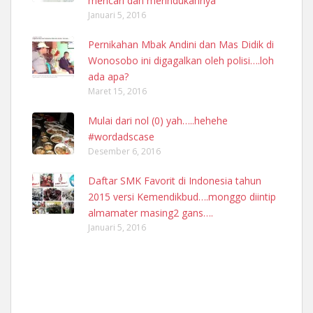
mencari dan merindukannya
Januari 5, 2016
Pernikahan Mbak Andini dan Mas Didik di
Wonosobo ini digagalkan oleh polisi….loh
ada apa?
Maret 15, 2016
Mulai dari nol (0) yah…..hehehe
#wordadscase
Desember 6, 2016
Daftar SMK Favorit di Indonesia tahun
2015 versi Kemendikbud….monggo diintip
almamater masing2 gans….
Januari 5, 2016