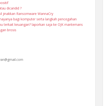
ositif
tau dicandid ?
asil jinakkan Ransomware WannaCry
ayanya bagi komputer serta langkah pencegahan
u terkait keuangan? laporkan saja ke OJK mantemans
ngan brosis
iawan@gmail.com