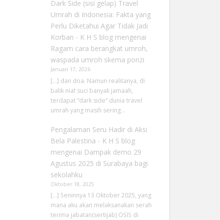
Dark Side (sisi gelap) Travel
Umrah di Indonesia: Fakta yang
Perlu Diketahui Agar Tidak Jadi
Korban - K H S blog
mengenai
Ragam cara berangkat umroh,
waspada umroh skema ponzi
Januari 17, 2026
[…] dan doa. Namun realitanya, di
balik niat suci banyak jamaah,
terdapat “dark side” dunia travel
umrah yang masih sering…
Pengalaman Seru Hadir di Aksi
Bela Palestina - K H S blog
mengenai
Dampak demo 29
Agustus 2025 di Surabaya bagi
sekolahku
Oktober 18, 2025
[…] Seninnya 13 Oktober 2025, yang
mana aku akan melaksanakan serah
terima jabatan(sertijab) OSIS di