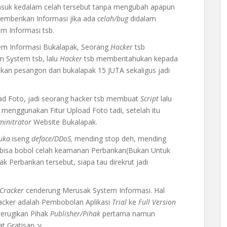
suk kedalam celah tersebut tanpa mengubah apapun
memberikan Informasi jika ada
celah/bug
didalam
m Informasi tsb.
em Informasi Bukalapak, Seorang
Hacker
tsb
 System tsb, lalu
Hacker
tsb memberitahukan kepada
an pesangon dari bukalapak 15 JUTA sekaligus jadi
oad Foto, jadi seorang hacker tsb membuat
Script
lalu
menggunakan Fitur Upload Foto tadi, setelah itu
minitrator
Website Bukalapak.
uka
iseng
deface/DDoS,
mending stop deh, mending
 bisa bobol celah keamanan Perbankan(Bukan Untuk
ak Perbankan tersebut, siapa tau direkrut jadi
Cracker
cenderung Merusak System Informasi. Hal
racker adalah Pembobolan Aplikasi
Trial
ke
Full Version
merugikan Pihak
Publisher/Pihak
pertama namun
t Gratisan :v