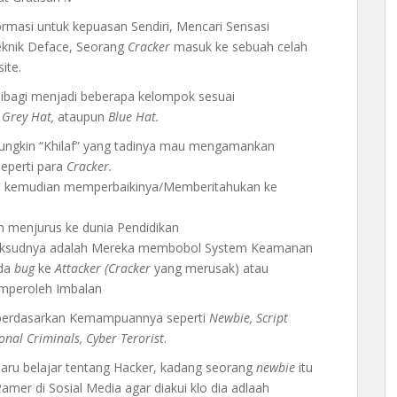
rmasi untuk kepuasan Sendiri, Mencari Sensasi
eknik Deface, Seorang
Cracker
masuk ke sebuah celah
ite.
ibagi menjadi beberapa kelompok sesuai
 Grey Hat,
ataupun
Blue Hat.
ngkin “Khilaf” yang tadinya mau mengamankan
eperti para
Cracker.
 kemudian memperbaikinya/Memberitahukan ke
 menjurus ke dunia Pendidikan
aksudnya adalah Mereka membobol System Keamanan
ada
bug
ke
Attacker (Cracker
yang merusak) atau
mperoleh Imbalan
 berdasarkan Kemampuannya seperti
Newbie, Script
onal Criminals, Cyber Terorist
.
aru belajar tentang Hacker, kadang seorang
newbie
itu
Pamer di Sosial Media agar diakui klo dia adlaah