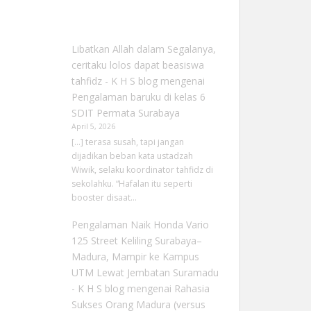
Libatkan Allah dalam Segalanya,
ceritaku lolos dapat beasiswa
tahfidz - K H S blog
mengenai
Pengalaman baruku di kelas 6
SDIT Permata Surabaya
April 5, 2026
[…] terasa susah, tapi jangan
dijadikan beban kata ustadzah
Wiwik, selaku koordinator tahfidz di
sekolahku. “Hafalan itu seperti
booster disaat…
Pengalaman Naik Honda Vario
125 Street Keliling Surabaya–
Madura, Mampir ke Kampus
UTM Lewat Jembatan Suramadu
- K H S blog
mengenai
Rahasia
Sukses Orang Madura (versus