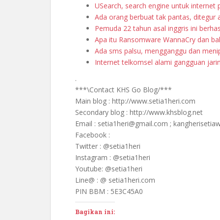
USearch, search engine untuk internet p
Ada orang berbuat tak pantas, ditegur a
Pemuda 22 tahun asal inggris ini berh
Apa itu Ransomware WannaCry dan bah
Ada sms palsu, mengganggu dan menip
Internet telkomsel alami gangguan jari
.
***\Contact KHS Go Blog/***
Main blog : http://www.setia1heri.com
Secondary blog : http://www.khsblog.net
Email : setia1heri@gmail.com ; kangheriset
Facebook :
Twitter : @setia1heri
Instagram : @setia1heri
Youtube: @setia1heri
Line@ : @ setia1heri.com
PIN BBM : 5E3C45A0
Bagikan ini: