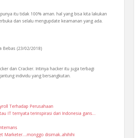
punya itu tidak 100% aman. hal yang bisa kita lakukan
terbuka dan selalu mengupdate keamanan yang ada.
a Bebas (23/02/2018)
r dan Cracker. Intinya hacker itu juga terbagi
antung individu yang bersangkutan.
ayroll Terhadap Perusahaan
tau IT ternyata terinspirasi dari Indonesia gans…
antemans
net Marketer….monggo disimak..ahihihi