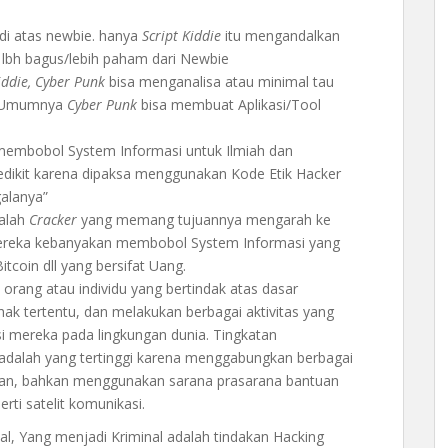
 di atas newbie. hanya
Script Kiddie
itu mengandalkan
lbh bagus/lebih paham dari Newbie
iddie, Cyber Punk
bisa menganalisa atau minimal tau
t, Umumnya
Cyber Punk
bisa membuat Aplikasi/Tool
embobol System Informasi untuk Ilmiah dan
 sedikit karena dipaksa menggunakan Kode Etik Hacker
alanya”
dalah
Cracker
yang memang tujuannya mengarah ke
ereka kebanyakan membobol System Informasi yang
tcoin dll yang bersifat Uang.
ang atau individu yang bertindak atas dasar
ak tertentu, dan melakukan berbagai aktivitas yang
i mereka pada lingkungan dunia. Tingkatan
 adalah yang tertinggi karena menggabungkan berbagai
an, bahkan menggunakan sarana prasarana bantuan
ti satelit komunikasi.
nal, Yang menjadi Kriminal adalah tindakan Hacking