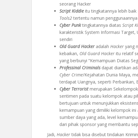
seorang Hacker
Script Kiddie
itu tingkatannya lebih baik
Tools2
tertentu namun penggunaannya 
Cyber Punk
tingkatannya diatas
Script K
karakteristik System Informasi Targe
sendiri
Old Guard Hacker
adalah
Hacker
yang m
kebaikan,
Old Guard Hacker
itu relatif
yang berbunyi “Kemampuan Diatas Seg
Professinal Criminals
dapat diartikan a
Cyber Crime
/Kejahatan Dunia Maya, m
terdapat Uangnya, seperti Perbankan, Bi
Cyber Terrorist
merupakan Sekelompok or
sentimen pada suatu kelompok atau pih
bertujuan untuk menunjukkan eksistens
kemampuan yang dimiliki kelompok ini
sumber daya yang ada, level kemampu
dari pihak sponsor yang membantu seper
Jadi,
Hacker
tidak bisa disebut tindakan Krimi