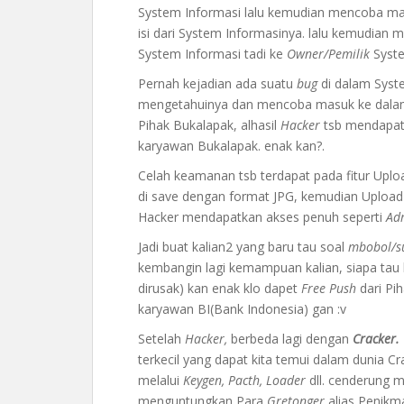
System Informasi lalu kemudian mencoba ma
isi dari System Informasinya. lalu kemudian 
System Informasi tadi ke
Owner/Pemilik
Syste
Pernah kejadian ada suatu
bug
di dalam Syst
mengetahuinya dan mencoba masuk ke dalam
Pihak Bukalapak, alhasil
Hacker
tsb mendapatk
karyawan Bukalapak. enak kan?.
Celah keamanan tsb terdapat pada fitur Upl
di save dengan format JPG, kemudian Upload 
Hacker mendapatkan akses penuh seperti
Ad
Jadi buat kalian2 yang baru tau soal
mbobol/s
kembangin lagi kemampuan kalian, siapa tau
dirusak) kan enak klo dapet
Free Push
dari Pih
karyawan BI(Bank Indonesia) gan :v
Setelah
Hacker,
berbeda lagi dengan
Cracker.
terkecil yang dapat kita temui dalam dunia C
melalui
Keygen, Pacth, Loader
dll. cenderung 
menguntungkan Para
Gretonger
alias Penikma