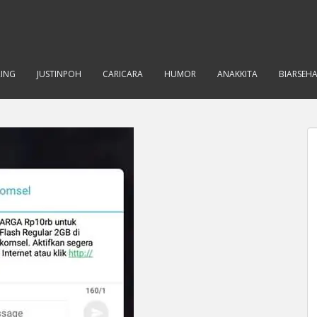
RING
JUSTINPOH
CARICARA
HUMOR
ANAKKITA
BIARSEH