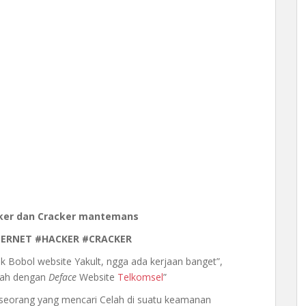
cker dan Cracker mantemans
NTERNET #HACKER #CRACKER
k Bobol website Yakult, ngga ada kerjaan banget”,
rah dengan
Deface
Website
Telkomsel
”
eseorang yang mencari Celah di suatu keamanan