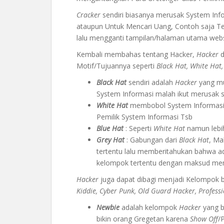
Cracker
sendiri biasanya merusak System Info
ataupun Untuk Mencari Uang, Contoh saja T
lalu mengganti tampilan/halaman utama webs
Kembali membahas tentang Hacker,
Hacker
d
Motif/Tujuannya seperti
Black Hat, White Hat,
Black Hat
sendiri adalah
Hacker
yang mu
System Informasi malah ikut merusak s
White Hat
membobol System Informasi
Pemilik System Informasi Tsb
Blue Hat
: Seperti
White Hat
namun lebih
Grey Hat
: Gabungan dari
Black Hat
, M
tertentu lalu memberitahukan bahwa 
kelompok tertentu dengan maksud me
Hacker
juga dapat dibagi menjadi Kelompok
Kiddie, Cyber Punk, Old Guard Hacker, Professi
Newbie
adalah kelompok
Hacker
yang b
bikin orang Gregetan karena
Show Off
/