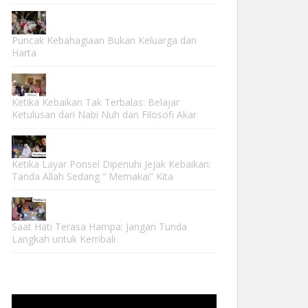
Puncak Kebahagiaan Bukan Keluarga dan
Harta
Ketika Kebaikan Tak Terbalas: Belajar
Ketulusan dari Nabi Nuh dan Filosofi Akar
Ketika Layar Ponsel Dipenuhi Jejak Kebaikan:
Tanda Allah Sedang “ Memakai” Kita
Saat Hati Terasa Hampa: Jangan Tunda
Langkah untuk Kembali