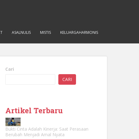
AT
ASALNULIS
MISTIS
KELUARGAHARMONIS
Cari
CARI
Artikel Terbaru
Bukti Cinta Adalah Kinerja: Saat Perasaan
Berubah Menjadi Amal Nyata