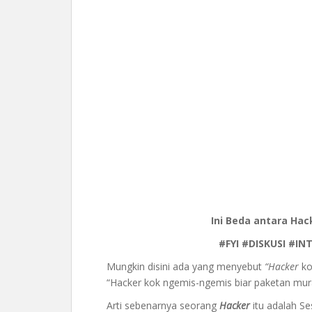
Ini Beda antara Ha
#FYI #DISKUSI #I
Mungkin disini ada yang menyebut
“Hacker
ko
“Hacker kok ngemis-ngemis biar paketan mu
Arti sebenarnya seorang
Hacker
itu adalah S