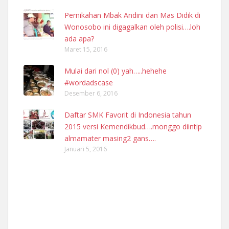
Pernikahan Mbak Andini dan Mas Didik di
Wonosobo ini digagalkan oleh polisi….loh
ada apa?
Maret 15, 2016
Mulai dari nol (0) yah…..hehehe
#wordadscase
Desember 6, 2016
Daftar SMK Favorit di Indonesia tahun
2015 versi Kemendikbud….monggo diintip
almamater masing2 gans….
Januari 5, 2016