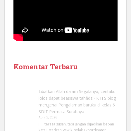
Komentar Terbaru
Libatkan Allah dalam Segalanya, ceritaku
lolos dapat beasiswa tahfidz - K H S blog
mengenai
Pengalaman baruku di kelas 6
SDIT Permata Surabaya
April 5, 2026
[…] terasa susah, tapi jangan dijadikan beban
kata ustadzah Wiwik, selaku koordinator