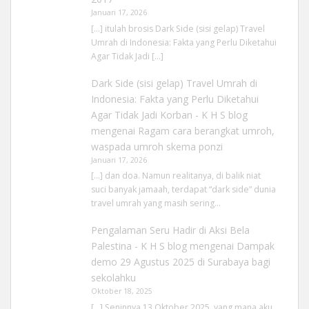
Januari 17, 2026
[…] itulah brosis Dark Side (sisi gelap) Travel
Umrah di Indonesia: Fakta yang Perlu Diketahui
Agar Tidak Jadi […]
Dark Side (sisi gelap) Travel Umrah di
Indonesia: Fakta yang Perlu Diketahui
Agar Tidak Jadi Korban - K H S blog
mengenai
Ragam cara berangkat umroh,
waspada umroh skema ponzi
Januari 17, 2026
[…] dan doa. Namun realitanya, di balik niat
suci banyak jamaah, terdapat “dark side” dunia
travel umrah yang masih sering…
Pengalaman Seru Hadir di Aksi Bela
Palestina - K H S blog
mengenai
Dampak
demo 29 Agustus 2025 di Surabaya bagi
sekolahku
Oktober 18, 2025
[…] Seninnya 13 Oktober 2025, yang mana aku