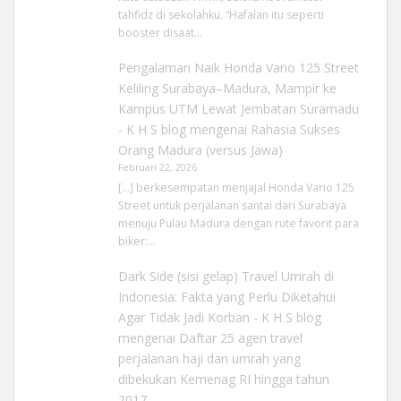
tahfidz di sekolahku. “Hafalan itu seperti
booster disaat…
Pengalaman Naik Honda Vario 125 Street
Keliling Surabaya–Madura, Mampir ke
Kampus UTM Lewat Jembatan Suramadu
- K H S blog
mengenai
Rahasia Sukses
Orang Madura (versus Jawa)
Februari 22, 2026
[…] berkesempatan menjajal Honda Vario 125
Street untuk perjalanan santai dari Surabaya
menuju Pulau Madura dengan rute favorit para
biker:…
Dark Side (sisi gelap) Travel Umrah di
Indonesia: Fakta yang Perlu Diketahui
Agar Tidak Jadi Korban - K H S blog
mengenai
Daftar 25 agen travel
perjalanan haji dan umrah yang
dibekukan Kemenag RI hingga tahun
2017