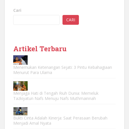
Cari
CARI
Artikel Terbaru
Menemukan Ketenangan Sejati: 3 Pintu Kebahagiaan
Menurut Para Ulama
Menjaga Hati di Tengah Riuh Dunia: Memeluk
Tazkiyatun Nafs Menuju Nafs Muthmainnah
Bukti Cinta Adalah Kinerja: Saat Perasaan Berubah
Menjadi Amal Nyata