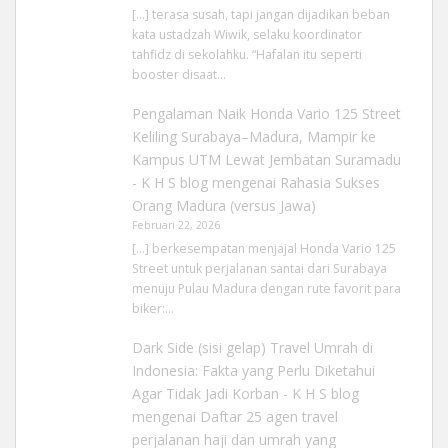
[…] terasa susah, tapi jangan dijadikan beban
kata ustadzah Wiwik, selaku koordinator
tahfidz di sekolahku. “Hafalan itu seperti
booster disaat…
Pengalaman Naik Honda Vario 125 Street
Keliling Surabaya–Madura, Mampir ke
Kampus UTM Lewat Jembatan Suramadu
- K H S blog
mengenai
Rahasia Sukses
Orang Madura (versus Jawa)
Februari 22, 2026
[…] berkesempatan menjajal Honda Vario 125
Street untuk perjalanan santai dari Surabaya
menuju Pulau Madura dengan rute favorit para
biker:…
Dark Side (sisi gelap) Travel Umrah di
Indonesia: Fakta yang Perlu Diketahui
Agar Tidak Jadi Korban - K H S blog
mengenai
Daftar 25 agen travel
perjalanan haji dan umrah yang