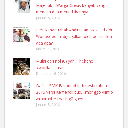
Majedub….Warga Gresik banyak yang
mencari dan merindukannya
Januari 5, 2016
Pernikahan Mbak Andini dan Mas Didik di
Wonosobo ini digagalkan oleh polisi….loh
ada apa?
Maret 15, 2016
Mulai dari nol (0) yah…..hehehe
#wordadscase
Desember 6, 2016
Daftar SMK Favorit di Indonesia tahun
2015 versi Kemendikbud….monggo diintip
almamater masing2 gans….
Januari 5, 2016