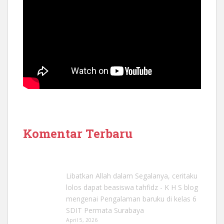
Komentar Terbaru
Libatkan Allah dalam Segalanya, ceritaku
lolos dapat beasiswa tahfidz - K H S blog
mengenai
Pengalaman baruku di kelas 6
SDIT Permata Surabaya
April 5, 2026