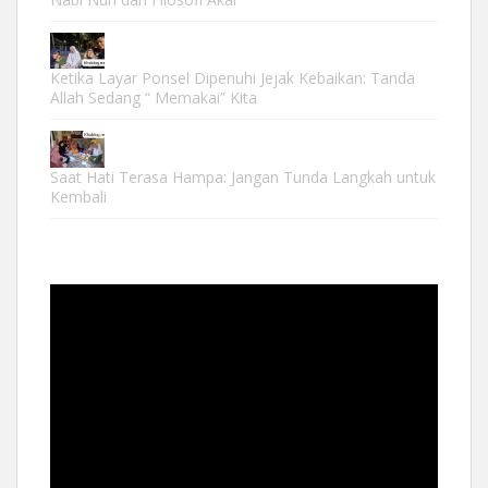
Ketika Layar Ponsel Dipenuhi Jejak Kebaikan: Tanda
Allah Sedang “ Memakai” Kita
Saat Hati Terasa Hampa: Jangan Tunda Langkah untuk
Kembali