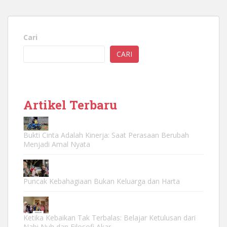
Cari
CARI
Artikel Terbaru
Bukti Cinta Adalah Kinerja: Saat Perasaan Berubah
Menjadi Amal Nyata
Puncak Kebahagiaan Bukan Keluarga dan Harta
Ketika Kebaikan Tak Terbalas: Belajar Ketulusan dari
Nabi Nuh dan Filosofi Akar