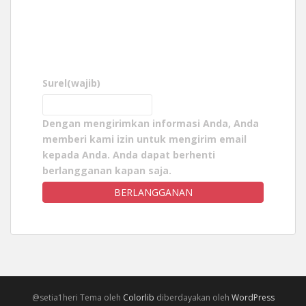
Surel
(wajib)
Dengan mengirimkan informasi Anda, Anda
memberi kami izin untuk mengirim email
kepada Anda. Anda dapat berhenti
berlangganan kapan saja.
BERLANGGANAN
@setia1heri Tema oleh
Colorlib
diberdayakan oleh
WordPress