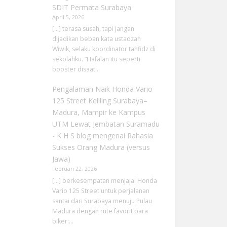
SDIT Permata Surabaya
April 5, 2026
[…] terasa susah, tapi jangan
dijadikan beban kata ustadzah
Wiwik, selaku koordinator tahfidz di
sekolahku. “Hafalan itu seperti
booster disaat…
Pengalaman Naik Honda Vario
125 Street Keliling Surabaya–
Madura, Mampir ke Kampus
UTM Lewat Jembatan Suramadu
- K H S blog
mengenai
Rahasia
Sukses Orang Madura (versus
Jawa)
Februari 22, 2026
[…] berkesempatan menjajal Honda
Vario 125 Street untuk perjalanan
santai dari Surabaya menuju Pulau
Madura dengan rute favorit para
biker:…