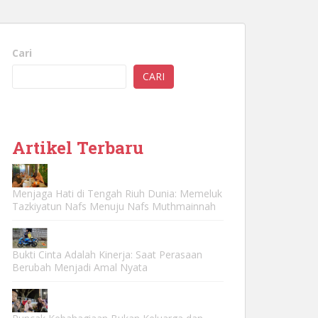
Cari
CARI
Artikel Terbaru
Menjaga Hati di Tengah Riuh Dunia: Memeluk
Tazkiyatun Nafs Menuju Nafs Muthmainnah
Bukti Cinta Adalah Kinerja: Saat Perasaan
Berubah Menjadi Amal Nyata