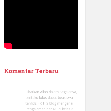
Komentar Terbaru
Libatkan Allah dalam Segalanya,
ceritaku lolos dapat beasiswa
tahfidz - K H S blog
mengenai
Pengalaman baruku di kelas 6