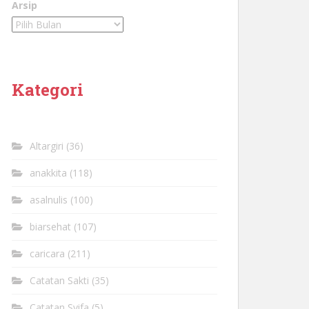
Arsip
Kategori
Altargiri
(36)
anakkita
(118)
asalnulis
(100)
biarsehat
(107)
caricara
(211)
Catatan Sakti
(35)
Catatan Syifa
(5)