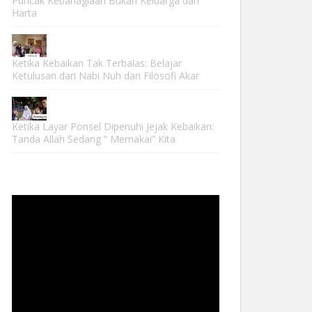
Puncak Kebahagiaan Bukan Keluarga dan
Harta
Ketika Kebaikan Tak Terbalas: Belajar
Ketulusan dari Nabi Nuh dan Filosofi Akar
Ketika Layar Ponsel Dipenuhi Jejak Kebaikan:
Tanda Allah Sedang “ Memakai” Kita