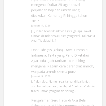
mengenai
Daftar 25 agen travel
perjalanan haji dan umrah yang
dibekukan Kemenag RI hingga tahun
2017
Januari 17, 2026
[…] itulah brosis Dark Side (sisi gelap) Travel
Umrah di Indonesia: Fakta yang Perlu Diketahui
Agar Tidak Jadi […]
Dark Side (sisi gelap) Travel Umrah di
Indonesia: Fakta yang Perlu Diketahui
Agar Tidak Jadi Korban - K H S blog
mengenai
Ragam cara berangkat umroh,
waspada umroh skema ponzi
Januari 17, 2026
[…] dan doa. Namun realitanya, di balik niat
suci banyak jamaah, terdapat “dark side” dunia
travel umrah yang masih sering…
Pengalaman Seru Hadir di Aksi Bela
Palestina - K H S blog
mengenai
Dampak