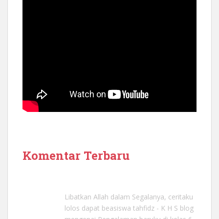
Komentar Terbaru
Libatkan Allah dalam Segalanya, ceritaku
lolos dapat beasiswa tahfidz - K H S blog