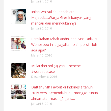
Januari 4, 2016
Inilah Waliyullah Jaddab atau
Majedub….Warga Gresik banyak yang
mencari dan merindukannya
Januari 5, 2016
Pernikahan Mbak Andini dan Mas Didik di
Wonosobo ini digagalkan oleh polisi….loh
ada apa?
Maret 15, 2016
Mulai dari nol (0) yah…..hehehe
#wordadscase
Desember 6, 2016
Daftar SMK Favorit di Indonesia tahun
2015 versi Kemendikbud….monggo diintip
almamater masing2 gans….
Januari 5, 2016