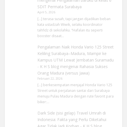
mengenai
Pengalaman baruku di kelas 6
SDIT Permata Surabaya
April 5, 2026
[…] terasa susah, tapi jangan dijadikan beban
kata ustadzah Wiwik, selaku koordinator
tahfidz di sekolahku. “Hafalan itu seperti
booster disaat…
Pengalaman Naik Honda Vario 125 Street
Keliling Surabaya–Madura, Mampir ke
Kampus UTM Lewat Jembatan Suramadu
- K H S blog
mengenai
Rahasia Sukses
Orang Madura (versus Jawa)
Februari 22, 2026
[…] berkesempatan menjajal Honda Vario 125
Street untuk perjalanan santai dari Surabaya
menuju Pulau Madura dengan rute favorit para
biker:…
Dark Side (sisi gelap) Travel Umrah di
Indonesia: Fakta yang Perlu Diketahui
Agar Tidak Jadi Korban - K H S blog