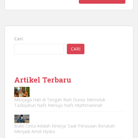
Cari
CARI
Artikel Terbaru
Menjaga Hati di Tengah Riuh Dunia: Memeluk
Tazkiyatun Nafs Menuju Nafs Muthmainnah
Bukti Cinta Adalah Kinerja: Saat Perasaan Berubah
Menjadi Amal Nyata