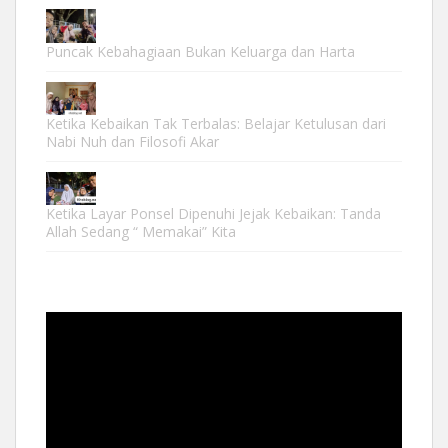
Puncak Kebahagiaan Bukan Keluarga dan Harta
Ketika Kebaikan Tak Terbalas: Belajar Ketulusan dari
Nabi Nuh dan Filosofi Akar
Ketika Layar Ponsel Dipenuhi Jejak Kebaikan: Tanda
Allah Sedang “ Memakai” Kita