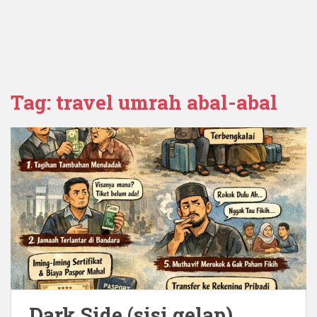
Tag:
travel umrah abal-abal
Dark Side (sisi gelap)