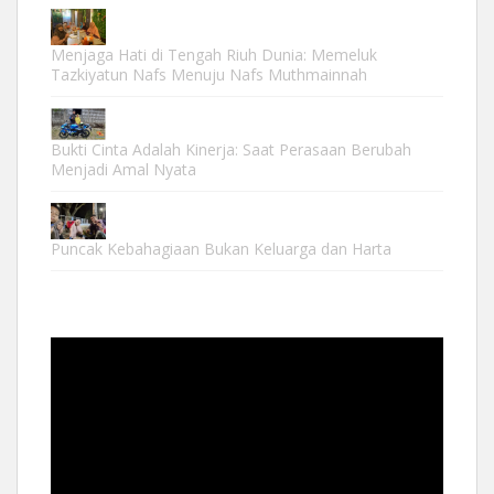
Menjaga Hati di Tengah Riuh Dunia: Memeluk
Tazkiyatun Nafs Menuju Nafs Muthmainnah
Bukti Cinta Adalah Kinerja: Saat Perasaan Berubah
Menjadi Amal Nyata
Puncak Kebahagiaan Bukan Keluarga dan Harta