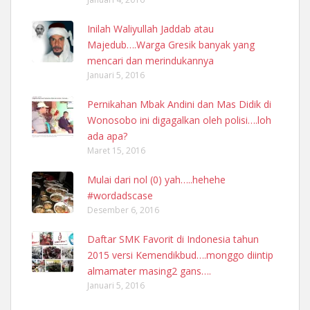
Inilah Waliyullah Jaddab atau
Majedub….Warga Gresik banyak yang
mencari dan merindukannya
Januari 5, 2016
Pernikahan Mbak Andini dan Mas Didik di
Wonosobo ini digagalkan oleh polisi….loh
ada apa?
Maret 15, 2016
Mulai dari nol (0) yah…..hehehe
#wordadscase
Desember 6, 2016
Daftar SMK Favorit di Indonesia tahun
2015 versi Kemendikbud….monggo diintip
almamater masing2 gans….
Januari 5, 2016