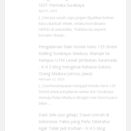
SDIT Permata Surabaya
April 5, 2026
[…] terasa susah, tapi jangan dijadikan beban
kata ustadzah Wiwik, selaku koordinator
tahfidz di sekolahku. “Hafalan itu seperti
booster disaat…
Pengalaman Naik Honda Vario 125 Street
Keliling Surabaya–Madura, Mampir ke
Kampus UTM Lewat Jembatan Suramadu
- K H S blog
mengenai
Rahasia Sukses
Orang Madura (versus Jawa)
Februari 22, 2026
[…] berkesempatan menjajal Honda Vario 125
Street untuk perjalanan santai dari Surabaya
menuju Pulau Madura dengan rute favorit para
biker:…
Dark Side (sisi gelap) Travel Umrah di
Indonesia: Fakta yang Perlu Diketahui
Agar Tidak Jadi Korban - K H S blog