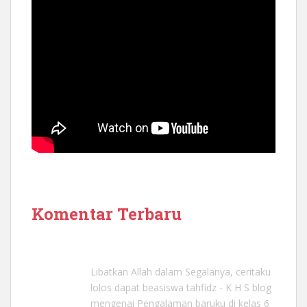
Komentar Terbaru
Libatkan Allah dalam Segalanya, ceritaku
lolos dapat beasiswa tahfidz - K H S blog
mengenai
Pengalaman baruku di kelas 6