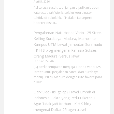
April 5, 2026
[…] terasa susah, tapi jangan dijadikan beban
kata ustadzah Wiwik, selaku koordinator
tahfidz di sekolahku. “Hafalan itu seperti
booster disaat…
Pengalaman Naik Honda Vario 125 Street
Keliling Surabaya–Madura, Mampir ke
Kampus UTM Lewat Jembatan Suramadu
- K H S blog
mengenai
Rahasia Sukses
Orang Madura (versus Jawa)
Februari 22, 2026
[…] berkesempatan menjajal Honda Vario 125
Street untuk perjalanan santai dari Surabaya
menuju Pulau Madura dengan rute favorit para
biker:…
Dark Side (sisi gelap) Travel Umrah di
Indonesia: Fakta yang Perlu Diketahui
Agar Tidak Jadi Korban - K H S blog
mengenai
Daftar 25 agen travel