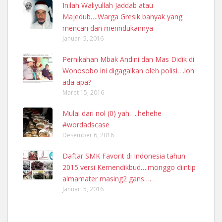
Inilah Waliyullah Jaddab atau
Majedub….Warga Gresik banyak yang
mencari dan merindukannya
Januari 5, 2016
Pernikahan Mbak Andini dan Mas Didik di
Wonosobo ini digagalkan oleh polisi….loh
ada apa?
Maret 15, 2016
Mulai dari nol (0) yah…..hehehe
#wordadscase
Desember 6, 2016
Daftar SMK Favorit di Indonesia tahun
2015 versi Kemendikbud….monggo diintip
almamater masing2 gans….
Januari 5, 2016