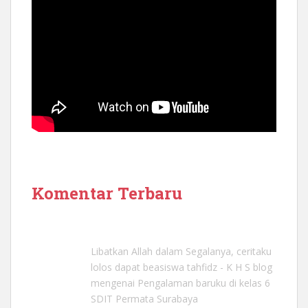
Komentar Terbaru
Libatkan Allah dalam Segalanya, ceritaku
lolos dapat beasiswa tahfidz - K H S blog
mengenai
Pengalaman baruku di kelas 6
SDIT Permata Surabaya