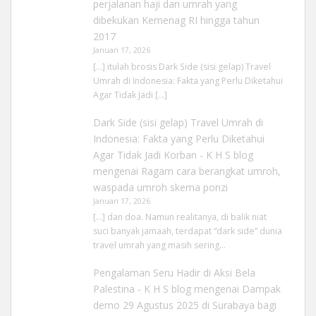
perjalanan haji dan umrah yang
dibekukan Kemenag RI hingga tahun
2017
Januari 17, 2026
[…] itulah brosis Dark Side (sisi gelap) Travel
Umrah di Indonesia: Fakta yang Perlu Diketahui
Agar Tidak Jadi […]
Dark Side (sisi gelap) Travel Umrah di
Indonesia: Fakta yang Perlu Diketahui
Agar Tidak Jadi Korban - K H S blog
mengenai
Ragam cara berangkat umroh,
waspada umroh skema ponzi
Januari 17, 2026
[…] dan doa. Namun realitanya, di balik niat
suci banyak jamaah, terdapat “dark side” dunia
travel umrah yang masih sering…
Pengalaman Seru Hadir di Aksi Bela
Palestina - K H S blog
mengenai
Dampak
demo 29 Agustus 2025 di Surabaya bagi