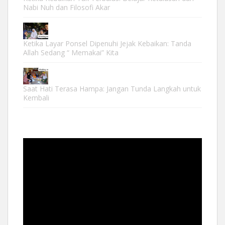
Nabi Nuh dan Filosofi Akar
Ketika Layar Ponsel Dipenuhi Jejak Kebaikan: Tanda
Allah Sedang “ Memakai” Kita
Saat Hati Terasa Hampa: Jangan Tunda Langkah untuk
Kembali