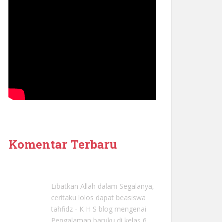
Komentar Terbaru
Libatkan Allah dalam Segalanya,
ceritaku lolos dapat beasiswa
tahfidz - K H S blog
mengenai
Pengalaman baruku di kelas 6