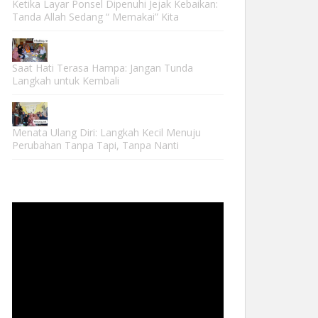
Ketika Layar Ponsel Dipenuhi Jejak Kebaikan:
Tanda Allah Sedang “ Memakai” Kita
Saat Hati Terasa Hampa: Jangan Tunda
Langkah untuk Kembali
Menata Ulang Diri: Langkah Kecil Menuju
Perubahan Tanpa Tapi, Tanpa Nanti