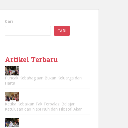
Cari
CARI
Artikel Terbaru
Puncak Kebahagiaan Bukan Keluarga dan
Harta
Ketika Kebaikan Tak Terbalas: Belajar
Ketulusan dari Nabi Nuh dan Filosofi Akar