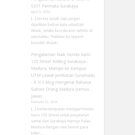
SDIT Permata Surabaya
April 5, 2026
[…] terasa susah, tapi jangan
dijadikan beban kata ustadzah
Wiwik, selaku koordinator tahfidz di
sekolahku. “Hafalan itu seperti
booster disaat…
Pengalaman Naik Honda Vario
125 Street Keliling Surabaya–
Madura, Mampir ke Kampus
UTM Lewat Jembatan Suramadu
- K H S blog
mengenai
Rahasia
Sukses Orang Madura (versus
Jawa)
Februari 22, 2026
[…] berkesempatan menjajal Honda
Vario 125 Street untuk perjalanan
santai dari Surabaya menuju Pulau
Madura dengan rute favorit para
biker:…