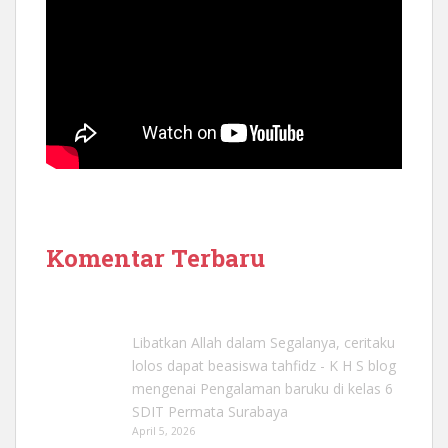
Komentar Terbaru
Libatkan Allah dalam Segalanya, ceritaku
lolos dapat beasiswa tahfidz - K H S blog
mengenai
Pengalaman baruku di kelas 6
SDIT Permata Surabaya
April 5, 2026