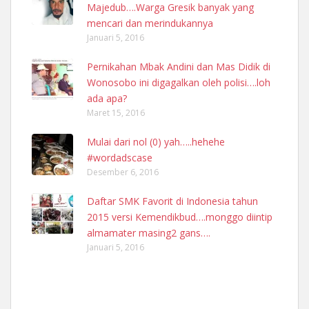
Majedub….Warga Gresik banyak yang
mencari dan merindukannya
Januari 5, 2016
Pernikahan Mbak Andini dan Mas Didik di
Wonosobo ini digagalkan oleh polisi….loh
ada apa?
Maret 15, 2016
Mulai dari nol (0) yah…..hehehe
#wordadscase
Desember 6, 2016
Daftar SMK Favorit di Indonesia tahun
2015 versi Kemendikbud….monggo diintip
almamater masing2 gans….
Januari 5, 2016