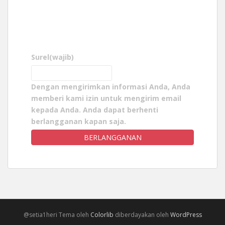
Surel
(wajib)
Dengan mengirimkan informasi Anda, Anda
memberi kami izin untuk mengirim email
kepada Anda. Anda dapat berhenti
berlangganan kapan saja.
BERLANGGANAN
@setia1heri Tema oleh
Colorlib
diberdayakan oleh
WordPress