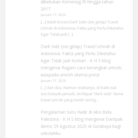
dibekukan Kemenag RI hingga tahun
2017
Januari 17, 2026
[…] itulah brosis Dark Side (sisi gelap) Travel
Umrah di Indonesia: Fakta yang Perlu Diketahui
Agar Tidak Jadi […]
Dark Side (sisi gelap) Travel Umrah di
Indonesia: Fakta yang Perlu Diketahui
Agar Tidak Jadi Korban - K H S blog
mengenai
Ragam cara berangkat umroh,
waspada umroh skema ponzi
Januari 17, 2026
[…] dan doa. Namun realitanya, di balik niat
suci banyak jamaah, terdapat “dark side” dunia
travel umrah yang masih sering…
Pengalaman Seru Hadir di Aksi Bela
Palestina - K H S blog
mengenai
Dampak
demo 29 Agustus 2025 di Surabaya bagi
sekolahku