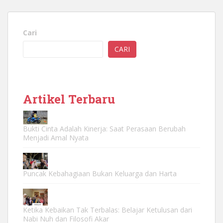
Cari
CARI
Artikel Terbaru
Bukti Cinta Adalah Kinerja: Saat Perasaan Berubah
Menjadi Amal Nyata
Puncak Kebahagiaan Bukan Keluarga dan Harta
Ketika Kebaikan Tak Terbalas: Belajar Ketulusan dari
Nabi Nuh dan Filosofi Akar