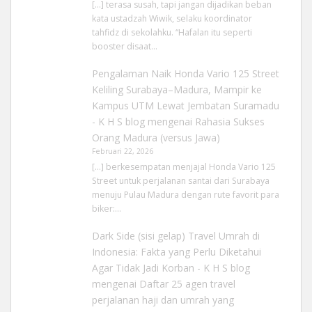
[…] terasa susah, tapi jangan dijadikan beban
kata ustadzah Wiwik, selaku koordinator
tahfidz di sekolahku. “Hafalan itu seperti
booster disaat…
Pengalaman Naik Honda Vario 125 Street
Keliling Surabaya–Madura, Mampir ke
Kampus UTM Lewat Jembatan Suramadu
- K H S blog
mengenai
Rahasia Sukses
Orang Madura (versus Jawa)
Februari 22, 2026
[…] berkesempatan menjajal Honda Vario 125
Street untuk perjalanan santai dari Surabaya
menuju Pulau Madura dengan rute favorit para
biker:…
Dark Side (sisi gelap) Travel Umrah di
Indonesia: Fakta yang Perlu Diketahui
Agar Tidak Jadi Korban - K H S blog
mengenai
Daftar 25 agen travel
perjalanan haji dan umrah yang