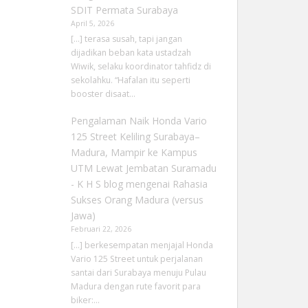
SDIT Permata Surabaya
April 5, 2026
[…] terasa susah, tapi jangan
dijadikan beban kata ustadzah
Wiwik, selaku koordinator tahfidz di
sekolahku. “Hafalan itu seperti
booster disaat…
Pengalaman Naik Honda Vario
125 Street Keliling Surabaya–
Madura, Mampir ke Kampus
UTM Lewat Jembatan Suramadu
- K H S blog
mengenai
Rahasia
Sukses Orang Madura (versus
Jawa)
Februari 22, 2026
[…] berkesempatan menjajal Honda
Vario 125 Street untuk perjalanan
santai dari Surabaya menuju Pulau
Madura dengan rute favorit para
biker:…