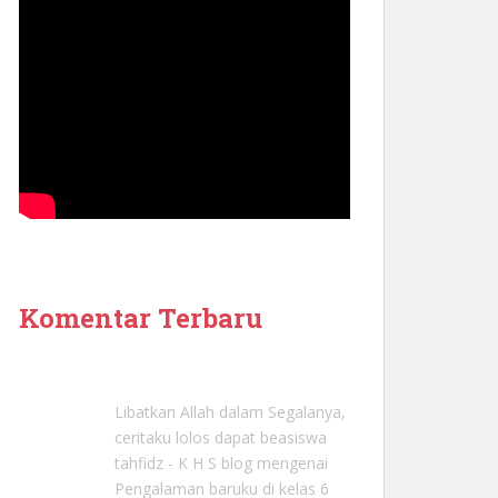
Komentar Terbaru
Libatkan Allah dalam Segalanya,
ceritaku lolos dapat beasiswa
tahfidz - K H S blog
mengenai
Pengalaman baruku di kelas 6