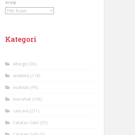
Arsip
Kategori
Altargiri
(36)
anakkita
(118)
asalnulis
(99)
biarsehat
(106)
caricara
(211)
Catatan Sakti
(35)
Catatan Syifa
(5)