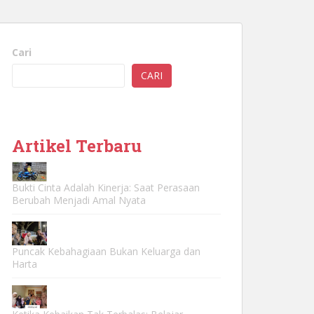
Cari
CARI
Artikel Terbaru
Bukti Cinta Adalah Kinerja: Saat Perasaan
Berubah Menjadi Amal Nyata
Puncak Kebahagiaan Bukan Keluarga dan
Harta