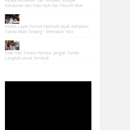
Ketika Kebaikan Tak Terbalas: Belajar
Ketulusan dari Nabi Nuh dan Filosofi Akar
Ketika Layar Ponsel Dipenuhi Jejak Kebaikan:
Tanda Allah Sedang “ Memakai” Kita
Saat Hati Terasa Hampa: Jangan Tunda
Langkah untuk Kembali