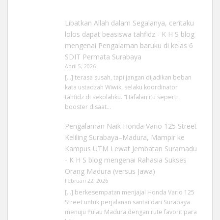
Libatkan Allah dalam Segalanya, ceritaku
lolos dapat beasiswa tahfidz - K H S blog
mengenai
Pengalaman baruku di kelas 6
SDIT Permata Surabaya
April 5, 2026
[…] terasa susah, tapi jangan dijadikan beban
kata ustadzah Wiwik, selaku koordinator
tahfidz di sekolahku. “Hafalan itu seperti
booster disaat…
Pengalaman Naik Honda Vario 125 Street
Keliling Surabaya–Madura, Mampir ke
Kampus UTM Lewat Jembatan Suramadu
- K H S blog
mengenai
Rahasia Sukses
Orang Madura (versus Jawa)
Februari 22, 2026
[…] berkesempatan menjajal Honda Vario 125
Street untuk perjalanan santai dari Surabaya
menuju Pulau Madura dengan rute favorit para