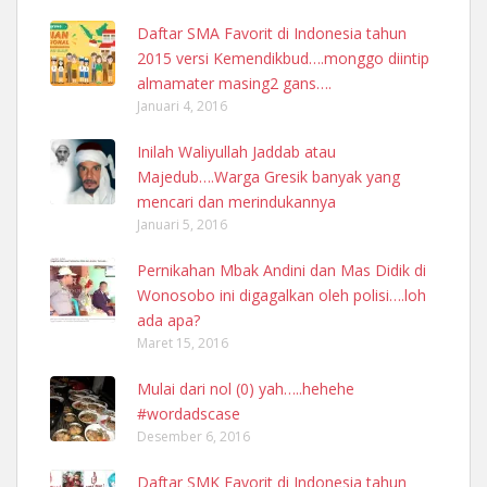
Daftar SMA Favorit di Indonesia tahun
2015 versi Kemendikbud….monggo diintip
almamater masing2 gans….
Januari 4, 2016
Inilah Waliyullah Jaddab atau
Majedub….Warga Gresik banyak yang
mencari dan merindukannya
Januari 5, 2016
Pernikahan Mbak Andini dan Mas Didik di
Wonosobo ini digagalkan oleh polisi….loh
ada apa?
Maret 15, 2016
Mulai dari nol (0) yah…..hehehe
#wordadscase
Desember 6, 2016
Daftar SMK Favorit di Indonesia tahun