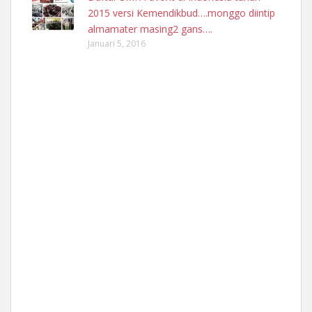
2015 versi Kemendikbud….monggo diintip
almamater masing2 gans….
Januari 5, 2016