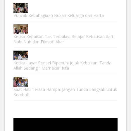
Puncak Kebahagiaan Bukan Keluarga dan Harta
Ketika Kebaikan Tak Terbalas: Belajar Ketulusan dari
Nabi Nuh dan Filosofi Akar
Ketika Layar Ponsel Dipenuhi Jejak Kebaikan: Tanda
Allah Sedang “ Memakai” Kita
Saat Hati Terasa Hampa: Jangan Tunda Langkah untuk
Kembali