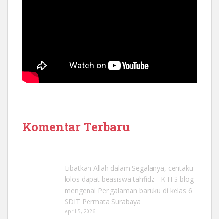
Komentar Terbaru
Libatkan Allah dalam Segalanya, ceritaku
lolos dapat beasiswa tahfidz - K H S blog
mengenai
Pengalaman baruku di kelas 6
SDIT Permata Surabaya
April 5, 2026