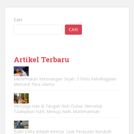
Cari
CARI
Artikel Terbaru
Menemukan Ketenangan Sejati: 3 Pintu Kebahagiaan
Menurut Para Ulama
Menjaga Hati di Tengah Riuh Dunia: Memeluk
Tazkiyatun Nafs Menuju Nafs Muthmainnah
Bukti Cinta Adalah Kinerja: Saat Perasaan Berubah