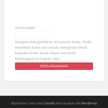
Surel
(wajib)
Dengan mengirimkan informasi Anda, Anda
memberi kami izin untuk mengirim email
kepada Anda. Anda dapat berhenti
berlangganan kapan saja.
BERLANGGANAN
@setia1heri Tema oleh
Colorlib
diberdayakan oleh
WordPress