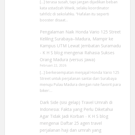
[…] terasa susah, tapi jangan dijadikan beban
kata ustadzah Wiwik, selaku koordinator
tahfidz di sekolahku. “Hafalan itu seperti
booster disaat…
Pengalaman Naik Honda Vario 125 Street
Keliling Surabaya–Madura, Mampir ke
Kampus UTM Lewat Jembatan Suramadu
- K H S blog
mengenai
Rahasia Sukses
Orang Madura (versus Jawa)
Februari 22, 2026
[…] berkesempatan menjajal Honda Vario 125
Street untuk perjalanan santai dari Surabaya
menuju Pulau Madura dengan rute favorit para
biker:…
Dark Side (sisi gelap) Travel Umrah di
Indonesia: Fakta yang Perlu Diketahui
Agar Tidak Jadi Korban - K H S blog
mengenai
Daftar 25 agen travel
perjalanan haji dan umrah yang