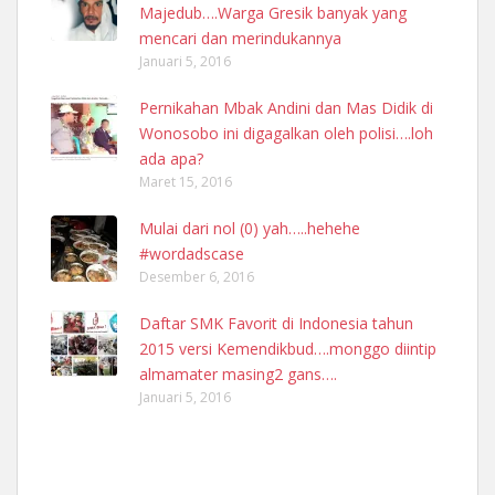
Majedub….Warga Gresik banyak yang
mencari dan merindukannya
Januari 5, 2016
Pernikahan Mbak Andini dan Mas Didik di
Wonosobo ini digagalkan oleh polisi….loh
ada apa?
Maret 15, 2016
Mulai dari nol (0) yah…..hehehe
#wordadscase
Desember 6, 2016
Daftar SMK Favorit di Indonesia tahun
2015 versi Kemendikbud….monggo diintip
almamater masing2 gans….
Januari 5, 2016