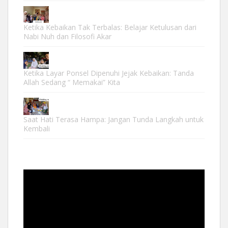
Ketika Kebaikan Tak Terbalas: Belajar Ketulusan dari
Nabi Nuh dan Filosofi Akar
Ketika Layar Ponsel Dipenuhi Jejak Kebaikan: Tanda
Allah Sedang “ Memakai” Kita
Saat Hati Terasa Hampa: Jangan Tunda Langkah untuk
Kembali