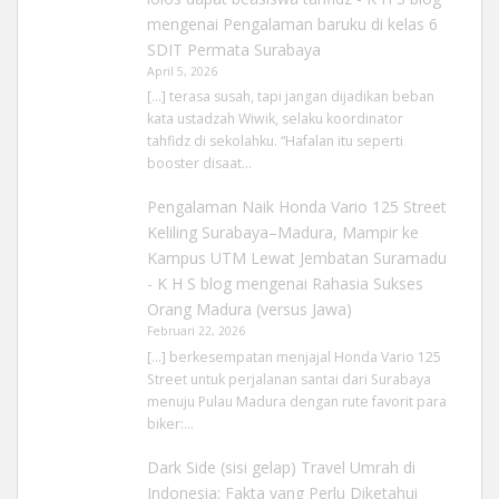
mengenai
Pengalaman baruku di kelas 6
SDIT Permata Surabaya
April 5, 2026
[…] terasa susah, tapi jangan dijadikan beban
kata ustadzah Wiwik, selaku koordinator
tahfidz di sekolahku. “Hafalan itu seperti
booster disaat…
Pengalaman Naik Honda Vario 125 Street
Keliling Surabaya–Madura, Mampir ke
Kampus UTM Lewat Jembatan Suramadu
- K H S blog
mengenai
Rahasia Sukses
Orang Madura (versus Jawa)
Februari 22, 2026
[…] berkesempatan menjajal Honda Vario 125
Street untuk perjalanan santai dari Surabaya
menuju Pulau Madura dengan rute favorit para
biker:…
Dark Side (sisi gelap) Travel Umrah di
Indonesia: Fakta yang Perlu Diketahui