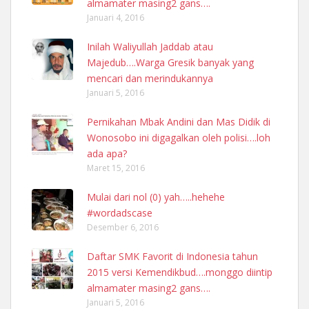
almamater masing2 gans….
Januari 4, 2016
Inilah Waliyullah Jaddab atau
Majedub….Warga Gresik banyak yang
mencari dan merindukannya
Januari 5, 2016
Pernikahan Mbak Andini dan Mas Didik di
Wonosobo ini digagalkan oleh polisi….loh
ada apa?
Maret 15, 2016
Mulai dari nol (0) yah…..hehehe
#wordadscase
Desember 6, 2016
Daftar SMK Favorit di Indonesia tahun
2015 versi Kemendikbud….monggo diintip
almamater masing2 gans….
Januari 5, 2016