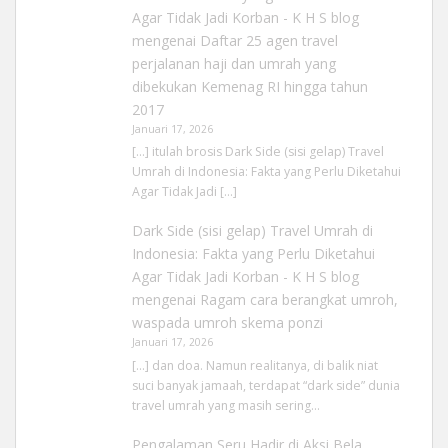
Agar Tidak Jadi Korban - K H S blog
mengenai
Daftar 25 agen travel
perjalanan haji dan umrah yang
dibekukan Kemenag RI hingga tahun
2017
Januari 17, 2026
[…] itulah brosis Dark Side (sisi gelap) Travel
Umrah di Indonesia: Fakta yang Perlu Diketahui
Agar Tidak Jadi […]
Dark Side (sisi gelap) Travel Umrah di
Indonesia: Fakta yang Perlu Diketahui
Agar Tidak Jadi Korban - K H S blog
mengenai
Ragam cara berangkat umroh,
waspada umroh skema ponzi
Januari 17, 2026
[…] dan doa. Namun realitanya, di balik niat
suci banyak jamaah, terdapat “dark side” dunia
travel umrah yang masih sering…
Pengalaman Seru Hadir di Aksi Bela