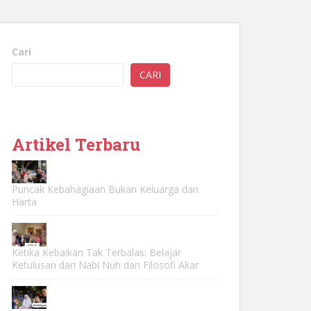
Cari
CARI
Artikel Terbaru
Puncak Kebahagiaan Bukan Keluarga dan
Harta
Ketika Kebaikan Tak Terbalas: Belajar
Ketulusan dari Nabi Nuh dan Filosofi Akar