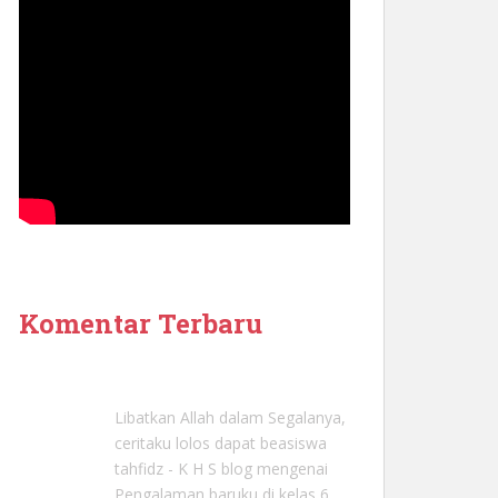
Komentar Terbaru
Libatkan Allah dalam Segalanya,
ceritaku lolos dapat beasiswa
tahfidz - K H S blog
mengenai
Pengalaman baruku di kelas 6