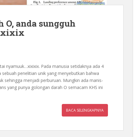
h O, anda sungguh
ixixix
tai nyamuuk…xixixix. Pada manusia setidaknya ada 4
a sebuah penelitian unik yang menyebutkan bahwa
muk sehingga menjadi perburuan. Mungkin ada manis-
mans yang punya golongan darah O semacam KHS ini
BACA SELENGKAPNYA