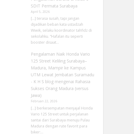
SDIT Permata Surabaya
April 5, 2026
[…] terasa susah, tapi jangan
dijadikan beban kata ustadzah
Wiwik, selaku koordinator tahfidz di
sekolahku. “Hafalan itu seperti
booster disaat…
Pengalaman Naik Honda Vario
125 Street Keliling Surabaya–
Madura, Mampir ke Kampus
UTM Lewat Jembatan Suramadu
- K H S blog
mengenai
Rahasia
Sukses Orang Madura (versus
Jawa)
Februari 22, 2026
[…] berkesempatan menjajal Honda
Vario 125 Street untuk perjalanan
santai dari Surabaya menuju Pulau
Madura dengan rute favorit para
biker:…