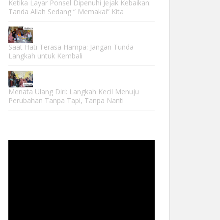
Ketika Layar Ponsel Dipenuhi Jejak Kebaikan:
Tanda Allah Sedang “ Memakai” Kita
Saat Hati Terasa Hampa: Jangan Tunda
Langkah untuk Kembali
Menata Ulang Diri: Langkah Kecil Menuju
Perubahan Tanpa Tapi, Tanpa Nanti