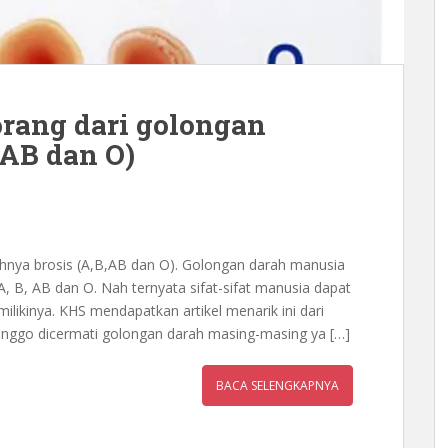
orang dari golongan
,AB dan O)
ahnya brosis (A,B,AB dan O). Golongan darah manusia
A, B, AB dan O. Nah ternyata sifat-sifat manusia dapat
imilikinya. KHS mendapatkan artikel menarik ini dari
onggo dicermati golongan darah masing-masing ya […]
BACA SELENGKAPNYA