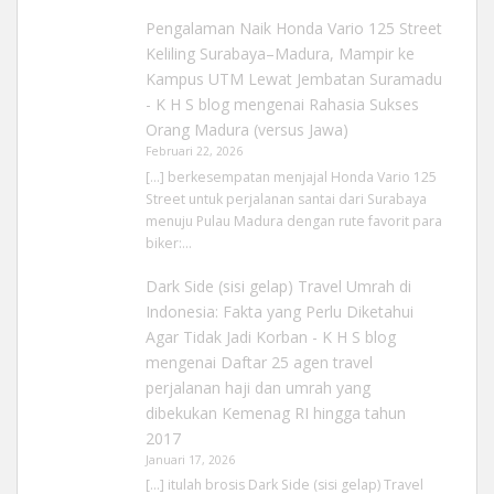
Pengalaman Naik Honda Vario 125 Street
Keliling Surabaya–Madura, Mampir ke
Kampus UTM Lewat Jembatan Suramadu
- K H S blog
mengenai
Rahasia Sukses
Orang Madura (versus Jawa)
Februari 22, 2026
[…] berkesempatan menjajal Honda Vario 125
Street untuk perjalanan santai dari Surabaya
menuju Pulau Madura dengan rute favorit para
biker:…
Dark Side (sisi gelap) Travel Umrah di
Indonesia: Fakta yang Perlu Diketahui
Agar Tidak Jadi Korban - K H S blog
mengenai
Daftar 25 agen travel
perjalanan haji dan umrah yang
dibekukan Kemenag RI hingga tahun
2017
Januari 17, 2026
[…] itulah brosis Dark Side (sisi gelap) Travel