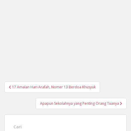
Navigasi
17 Amalan Hari Arafah, Nomer 13 Berdoa Khusyuk
pos
Apapun Sekolahnya yang Penting Orang Tuanya
Cari