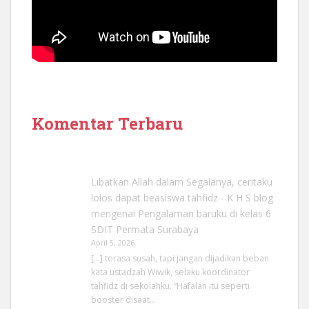
Komentar Terbaru
Libatkan Allah dalam Segalanya, ceritaku
lolos dapat beasiswa tahfidz - K H S blog
mengenai
Pengalaman baruku di kelas 6
SDIT Permata Surabaya
April 5, 2026
[…] terasa susah, tapi jangan dijadikan beban
kata ustadzah Wiwik, selaku koordinator
tahfidz di sekolahku. “Hafalan itu seperti
booster disaat…