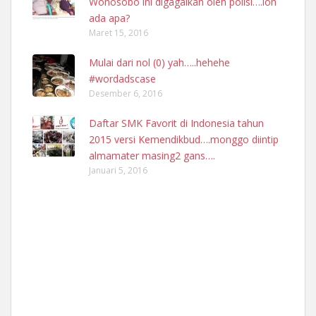
Wonosobo ini digagalkan oleh polisi….loh
ada apa?
Maret 15, 2016
Mulai dari nol (0) yah…..hehehe
#wordadscase
Desember 6, 2016
Daftar SMK Favorit di Indonesia tahun
2015 versi Kemendikbud….monggo diintip
almamater masing2 gans….
Januari 5, 2016