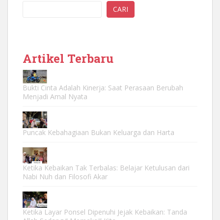
CARI
Artikel Terbaru
Bukti Cinta Adalah Kinerja: Saat Perasaan Berubah
Menjadi Amal Nyata
Puncak Kebahagiaan Bukan Keluarga dan Harta
Ketika Kebaikan Tak Terbalas: Belajar Ketulusan dari
Nabi Nuh dan Filosofi Akar
Ketika Layar Ponsel Dipenuhi Jejak Kebaikan: Tanda