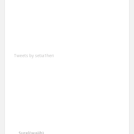
Tweets by setia1heri
Surel
(wajib)