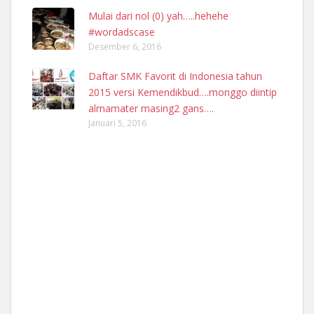
Mulai dari nol (0) yah…..hehehe
#wordadscase
Desember 6, 2016
Daftar SMK Favorit di Indonesia tahun
2015 versi Kemendikbud….monggo diintip
almamater masing2 gans….
Januari 5, 2016