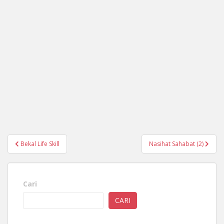
Navigasi
Bekal Life Skill
Nasihat Sahabat (2)
pos
Cari
CARI