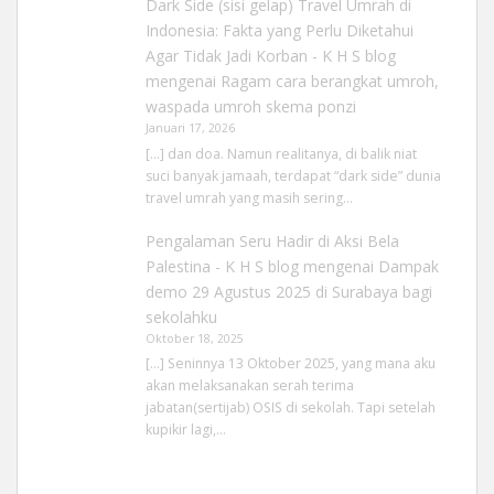
Dark Side (sisi gelap) Travel Umrah di
Indonesia: Fakta yang Perlu Diketahui
Agar Tidak Jadi Korban - K H S blog
mengenai
Ragam cara berangkat umroh,
waspada umroh skema ponzi
Januari 17, 2026
[…] dan doa. Namun realitanya, di balik niat
suci banyak jamaah, terdapat “dark side” dunia
travel umrah yang masih sering…
Pengalaman Seru Hadir di Aksi Bela
Palestina - K H S blog
mengenai
Dampak
demo 29 Agustus 2025 di Surabaya bagi
sekolahku
Oktober 18, 2025
[…] Seninnya 13 Oktober 2025, yang mana aku
akan melaksanakan serah terima
jabatan(sertijab) OSIS di sekolah. Tapi setelah
kupikir lagi,…