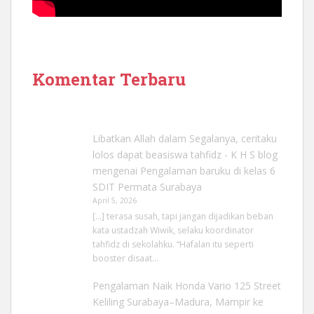
Komentar Terbaru
Libatkan Allah dalam Segalanya, ceritaku
lolos dapat beasiswa tahfidz - K H S blog
mengenai
Pengalaman baruku di kelas 6
SDIT Permata Surabaya
April 5, 2026
[…] terasa susah, tapi jangan dijadikan beban
kata ustadzah Wiwik, selaku koordinator
tahfidz di sekolahku. “Hafalan itu seperti
booster disaat…
Pengalaman Naik Honda Vario 125 Street
Keliling Surabaya–Madura, Mampir ke