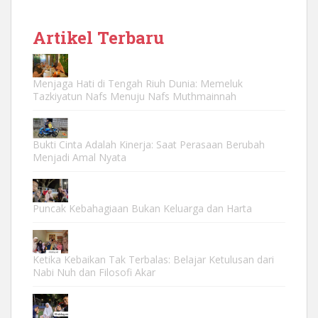
Artikel Terbaru
Menjaga Hati di Tengah Riuh Dunia: Memeluk
Tazkiyatun Nafs Menuju Nafs Muthmainnah
Bukti Cinta Adalah Kinerja: Saat Perasaan Berubah
Menjadi Amal Nyata
Puncak Kebahagiaan Bukan Keluarga dan Harta
Ketika Kebaikan Tak Terbalas: Belajar Ketulusan dari
Nabi Nuh dan Filosofi Akar