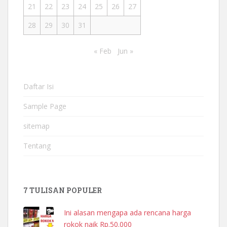
21
22
23
24
25
26
27
28
29
30
31
« Feb
Jun »
Daftar Isi
Sample Page
sitemap
Tentang
7 TULISAN POPULER
Ini alasan mengapa ada rencana harga
rokok naik Rp.50.000