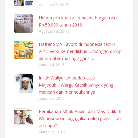
Agustus 19, 2016
Heboh pro kontra…rencana harga rokok
Rp.50.000 tahun 2016
Agustus 18, 2016
Daftar SMA Favorit di Indonesia tahun
2015 versi Kemendikbud….monggo diintip
almamater masing2 gans….
Januari 4, 2016
Inilah Waliyullah Jaddab atau
Majedub….Warga Gresik banyak yang
mencari dan merindukannya
Januari 5, 2016
Pernikahan Mbak Andini dan Mas Didik di
Wonosobo ini digagalkan oleh polisi….loh
ada apa?
Maret 15, 2016