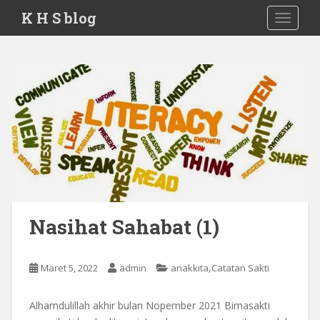
S
K H S blog
TOGGLE
k
i
p
t
o
m
a
i
n
c
o
n
Nasihat Sahabat (1)
t
e
n
,
Maret 5, 2022
admin
anakkita
Catatan Sakti
t
Alhamdulillah akhir bulan Nopember 2021 Bimasakti