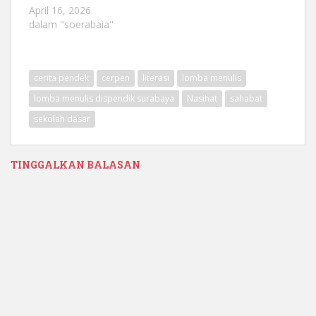
April 16, 2026
dalam "soerabaia"
cerita pendek
cerpen
literasi
lomba menulis
lomba menulis dispendik surabaya
Nasihat
sahabat
sekolah dasar
TINGGALKAN BALASAN