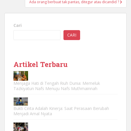
Ada orang berbuat tak pantas, ditegur atau dicandid ?
Cari
CARI
Artikel Terbaru
Menjaga Hati di Tengah Riuh Dunia: Memeluk
Tazkiyatun Nafs Menuju Nafs Muthmainnah
Bukti Cinta Adalah Kinerja: Saat Perasaan Berubah
Menjadi Amal Nyata