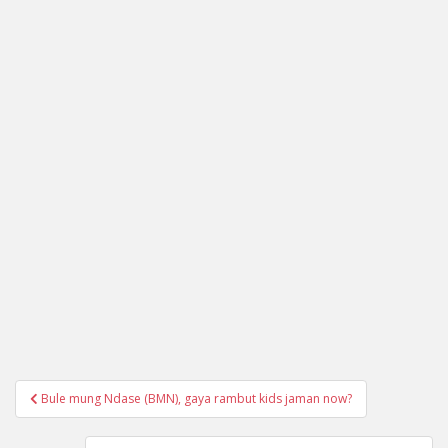
Navigasi
Bule mung Ndase (BMN), gaya rambut kids jaman now?
pos