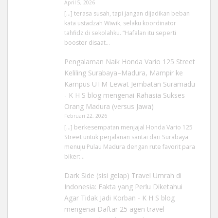
April 5, 2026
[…] terasa susah, tapi jangan dijadikan beban
kata ustadzah Wiwik, selaku koordinator
tahfidz di sekolahku. “Hafalan itu seperti
booster disaat…
Pengalaman Naik Honda Vario 125 Street
Keliling Surabaya–Madura, Mampir ke
Kampus UTM Lewat Jembatan Suramadu
- K H S blog
mengenai
Rahasia Sukses
Orang Madura (versus Jawa)
Februari 22, 2026
[…] berkesempatan menjajal Honda Vario 125
Street untuk perjalanan santai dari Surabaya
menuju Pulau Madura dengan rute favorit para
biker:…
Dark Side (sisi gelap) Travel Umrah di
Indonesia: Fakta yang Perlu Diketahui
Agar Tidak Jadi Korban - K H S blog
mengenai
Daftar 25 agen travel