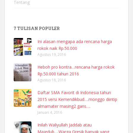
Tentang
7 TULISAN POPULER
Ini alasan mengapa ada rencana harga
rokok naik Rp.50.000
Agustus 19, 2016
Heboh pro kontra…rencana harga rokok
Rp.50.000 tahun 2016
Agustus 18, 2016
Daftar SMA Favorit di Indonesia tahun
2015 versi Kemendikbud….monggo diintip
almamater masing2 gans….
Januari 4, 2016
Inilah Waliyullah Jaddab atau
Majedub….Warga Gresik banyak yang