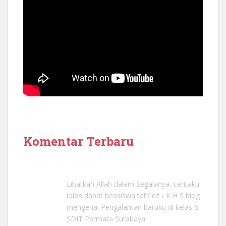
Komentar Terbaru
Libatkan Allah dalam Segalanya, ceritaku
lolos dapat beasiswa tahfidz - K H S blog
mengenai
Pengalaman baruku di kelas 6
SDIT Permata Surabaya