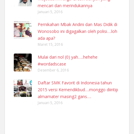
mencari dan merindukannya
Januari 5, 2016
Pernikahan Mbak Andini dan Mas Didik di
Wonosobo ini digagalkan oleh polisi….loh
ada apa?
Maret 15, 2016
Mulai dari nol (0) yah…..hehehe
#wordadscase
Desember 6, 2016
Daftar SMK Favorit di Indonesia tahun
2015 versi Kemendikbud….monggo diintip
almamater masing2 gans….
Januari 5, 2016