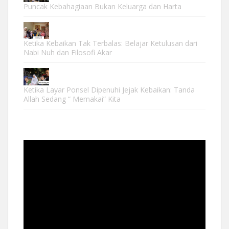
Puncak Kebahagiaan Bukan Keluarga dan Harta
Ketika Kebaikan Tak Terbalas: Belajar Ketulusan dari
Nabi Nuh dan Filosofi Akar
Ketika Layar Ponsel Dipenuhi Jejak Kebaikan: Tanda
Allah Sedang “ Memakai” Kita