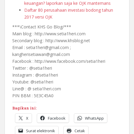
keuangan? laporkan saja ke OJK mantemans
Daftar 80 perusahaan investasi bodong tahun
2017 versi OJK
***\Contact KHS Go Blog/***
Main blog : http://www.setia1heri.com
Secondary blog : http://www.khsblog.net
Email : setia1heri@gmail.com ;
kangherisetiawan@gmail.com
Facebook : http://www.facebook.com/setia1heri
Twitter : @setia1heri
Instagram : @setia1heri
Youtube: @setia1heri
Line@ : @ setia1heri.com
PIN BBM : 5E3C45A0
Bagikan ini:
X
Facebook
WhatsApp
Surat elektronik
Cetak