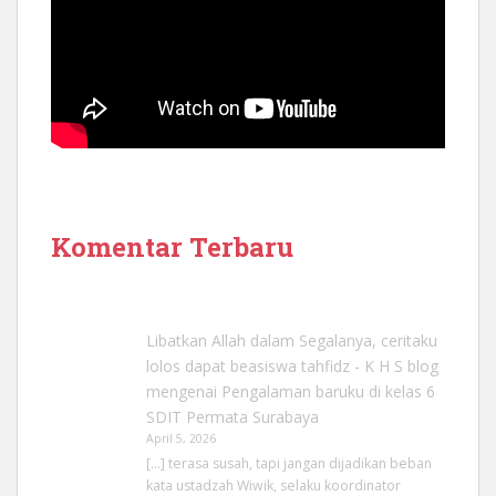
Komentar Terbaru
Libatkan Allah dalam Segalanya, ceritaku
lolos dapat beasiswa tahfidz - K H S blog
mengenai
Pengalaman baruku di kelas 6
SDIT Permata Surabaya
April 5, 2026
[…] terasa susah, tapi jangan dijadikan beban
kata ustadzah Wiwik, selaku koordinator