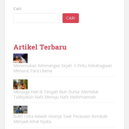
Cari
CARI
Artikel Terbaru
Menemukan Ketenangan Sejati: 3 Pintu Kebahagiaan
Menurut Para Ulama
Menjaga Hati di Tengah Riuh Dunia: Memeluk
Tazkiyatun Nafs Menuju Nafs Muthmainnah
Bukti Cinta Adalah Kinerja: Saat Perasaan Berubah
Menjadi Amal Nyata