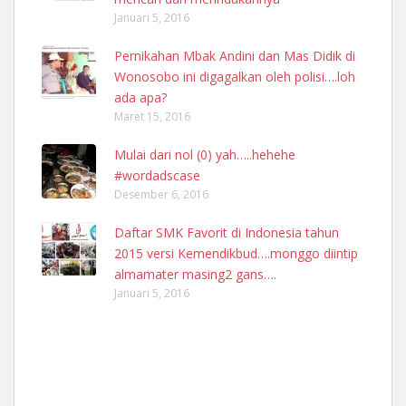
Januari 5, 2016
Pernikahan Mbak Andini dan Mas Didik di
Wonosobo ini digagalkan oleh polisi….loh
ada apa?
Maret 15, 2016
Mulai dari nol (0) yah…..hehehe
#wordadscase
Desember 6, 2016
Daftar SMK Favorit di Indonesia tahun
2015 versi Kemendikbud….monggo diintip
almamater masing2 gans….
Januari 5, 2016