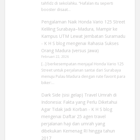
tahfidz di sekolahku. “Hafalan itu seperti
booster disaat…
Pengalaman Naik Honda Vario 125 Street
Keliling Surabaya–Madura, Mampir ke
Kampus UTM Lewat Jembatan Suramadu
- K H S blog
mengenai
Rahasia Sukses
Orang Madura (versus Jawa)
Februari 22, 2026
[…] berkesempatan menjajal Honda Vario 125
Street untuk perjalanan santai dari Surabaya
menuju Pulau Madura dengan rute favorit para
biker:…
Dark Side (sisi gelap) Travel Umrah di
Indonesia: Fakta yang Perlu Diketahui
Agar Tidak Jadi Korban - K H S blog
mengenai
Daftar 25 agen travel
perjalanan haji dan umrah yang
dibekukan Kemenag RI hingga tahun
2017