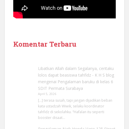
Komentar Terbaru
Libatkan Allah dalam Segalanya, ceritaku
lolos dapat beasiswa tahfidz - K H S blog
mengenai
Pengalaman baruku di kelas 6
SDIT Permata Surabaya
April 5, 2026
[…] terasa susah, tapi jangan dijadikan beban
kata ustadzah Wiwik, selaku koordinator
tahfidz di sekolahku. “Hafalan itu seperti
booster disaat…
Pengalaman Naik Honda Vario 125 Street