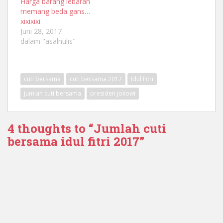
Harga barang lebaran
memang beda gans…
xixixixi
Juni 28, 2017
dalam "asalnulis"
cuti bersama
cuti bersama 2017
Idul Fitri
jumlah cuti bersama
presiden jokowi
4 thoughts to “Jumlah cuti
bersama idul fitri 2017”