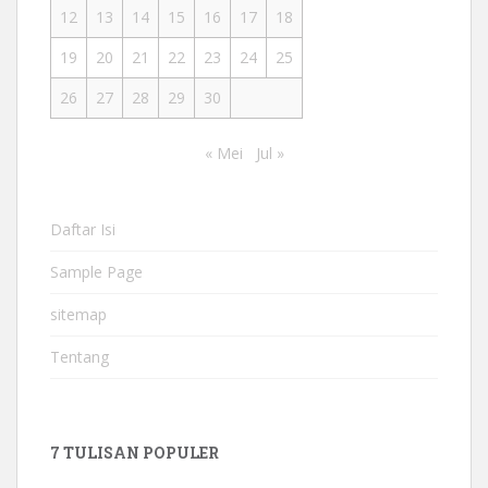
12
13
14
15
16
17
18
19
20
21
22
23
24
25
26
27
28
29
30
« Mei
Jul »
Daftar Isi
Sample Page
sitemap
Tentang
7 TULISAN POPULER