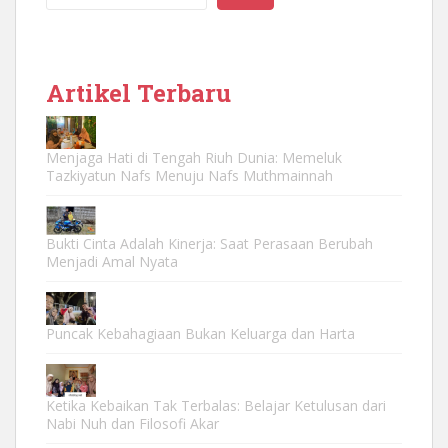
Artikel Terbaru
Menjaga Hati di Tengah Riuh Dunia: Memeluk
Tazkiyatun Nafs Menuju Nafs Muthmainnah
Bukti Cinta Adalah Kinerja: Saat Perasaan Berubah
Menjadi Amal Nyata
Puncak Kebahagiaan Bukan Keluarga dan Harta
Ketika Kebaikan Tak Terbalas: Belajar Ketulusan dari
Nabi Nuh dan Filosofi Akar