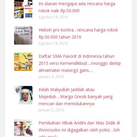
Ini alasan mengapa ada rencana harga
rokok naik Rp.50.000
Agustus 19, 2016
Heboh pro kontra…rencana harga rokok
Rp.50.000 tahun 2016
Agustus 18, 2016
Daftar SMA Favorit di Indonesia tahun
2015 versi Kemendikbud….monggo diintip
almamater masing2 gans….
Januari 4, 2016
Inilah Waliyullah Jaddab atau
Majedub….Warga Gresik banyak yang
mencari dan merindukannya
Januari 5, 2016
Pernikahan Mbak Andini dan Mas Didik di
Wonosobo ini digagalkan oleh polisi….loh
ada apa?