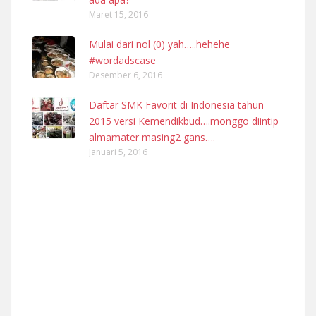
Maret 15, 2016
Mulai dari nol (0) yah…..hehehe
#wordadscase
Desember 6, 2016
Daftar SMK Favorit di Indonesia tahun
2015 versi Kemendikbud….monggo diintip
almamater masing2 gans….
Januari 5, 2016