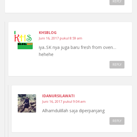
REPLY
KHSBLOG
Juni 16, 2017 pukul 8:59 am
iya..SK nya juga baru fresh from oven…
hehehe
REPLY
IDANURSILAWATI
Juni 16, 2017 pukul 9:04 am
Alhamdulillah saja diperpanjang
REPLY