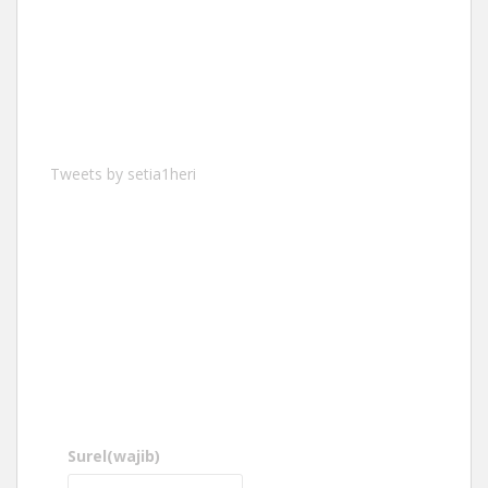
Tweets by setia1heri
Surel
(wajib)