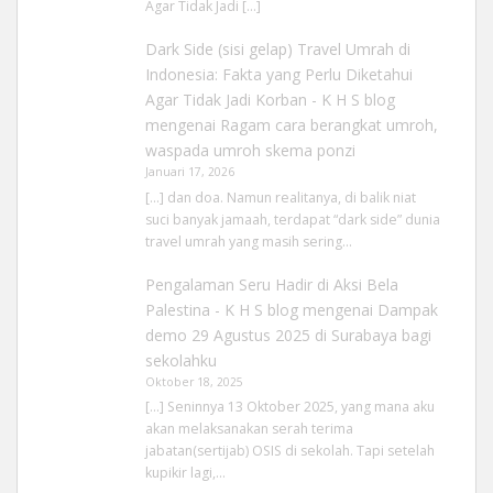
Agar Tidak Jadi […]
Dark Side (sisi gelap) Travel Umrah di
Indonesia: Fakta yang Perlu Diketahui
Agar Tidak Jadi Korban - K H S blog
mengenai
Ragam cara berangkat umroh,
waspada umroh skema ponzi
Januari 17, 2026
[…] dan doa. Namun realitanya, di balik niat
suci banyak jamaah, terdapat “dark side” dunia
travel umrah yang masih sering…
Pengalaman Seru Hadir di Aksi Bela
Palestina - K H S blog
mengenai
Dampak
demo 29 Agustus 2025 di Surabaya bagi
sekolahku
Oktober 18, 2025
[…] Seninnya 13 Oktober 2025, yang mana aku
akan melaksanakan serah terima
jabatan(sertijab) OSIS di sekolah. Tapi setelah
kupikir lagi,…